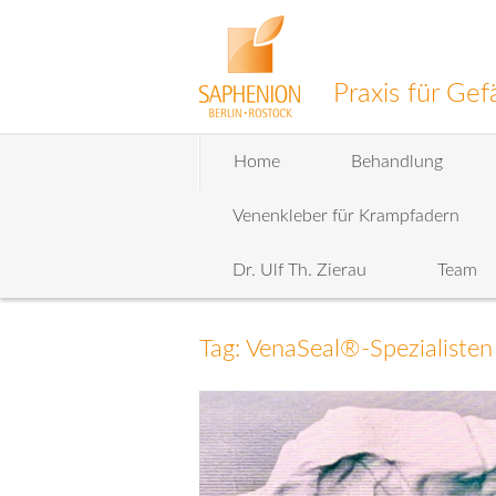
Praxis für G
Zum
Home
Behandlung
Inhalt
wechseln
Venenkleber für Krampfadern
Dr. Ulf Th. Zierau
Team
Tag: VenaSeal®-Spezialisten