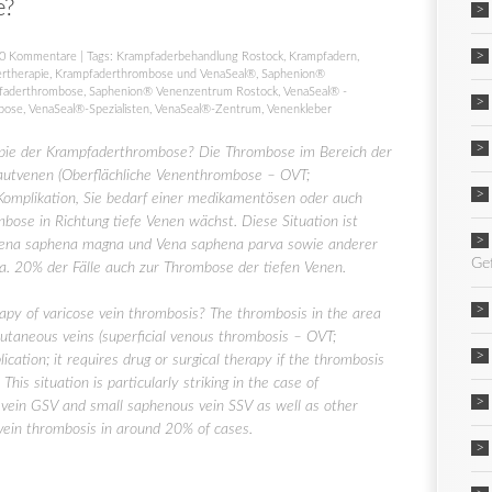
e?
0 Kommentare
| Tags:
Krampfaderbehandlung Rostock
,
Krampfadern
,
rtherapie
,
Krampfaderthrombose und VenaSeal®
,
Saphenion®
faderthrombose
,
Saphenion® Venenzentrum Rostock
,
VenaSeal® -
bose
,
VenaSeal®-Spezialisten
,
VenaSeal®-Zentrum
,
Venenkleber
pie der Krampfaderthrombose? Die Thrombose im Bereich der
utvenen (Oberflächliche Venenthrombose – OVT;
 Komplikation, Sie bedarf einer medikamentösen oder auch
bose in Richtung tiefe Venen wächst. Diese Situation ist
Vena saphena magna und Vena saphena parva sowie anderer
Ge
a. 20% der Fälle auch zur Thrombose der tiefen Venen.
apy of varicose vein thrombosis? The thrombosis in the area
d cutaneous veins (superficial venous thrombosis – OVT;
ication; it requires drug or surgical therapy if the thrombosis
This situation is particularly striking in the case of
vein GSV and small saphenous vein SSV as well as other
vein thrombosis in around 20% of cases.