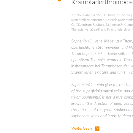
Krampfaderthrombos
17. November 2025
|
Ulf Thorsten Zierau
|
Krampfadern entfernen Rostock
,
Krampfade
Gefäßzentrum Rostock
,
Saphenion® Kramp
Therapie
,
VenaSeal® und Krampfaderthrom
Saphenion®: Venenkleber zur Thera
oberflächlichen Stammvenen und Ha
Thrombophlebitis) ist keine seltene
operativen Therapie, wenn die Throm
insbesondere bei Thrombosen der 
Stammvenen eklatant und führt in c
Saphenion® – vein glue for the ther
of ​​the superficial truncal veins an
thrombophlebitis) is not a rare compl
grows in the direction of deep veins. 
thromboses of the great saphenous 
saphenous veins and leads to deep 
Weiterlesen