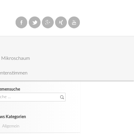
: Mikroschaum
entenstimmen
emensuche
che
ch:
ws Kategorien
Allgemein