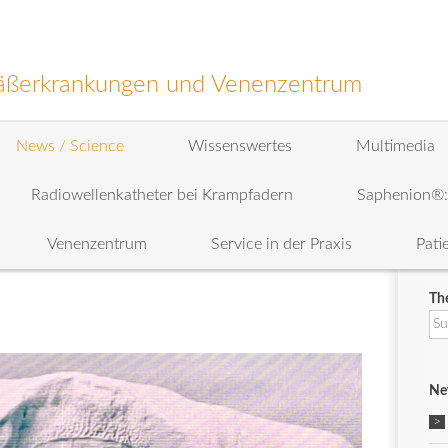
efäßerkrankungen und Venenzentrum
News / Science
Wissenswertes
Multimedia
Radiowellenkatheter bei Krampfadern
Saphenion®
Venenzentrum
Service in der Praxis
Pati
Th
Su
na
Ne