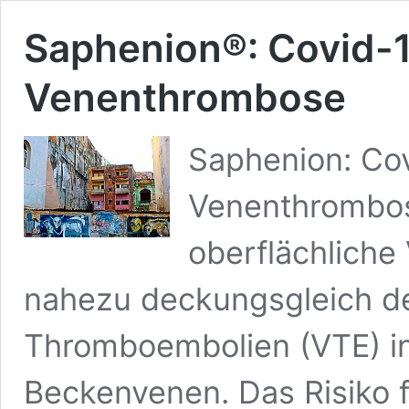
Saphenion®: Covid-
Venenthrombose
Saphenion: Co
Venenthrombose
oberflächlich
nahezu deckungsgleich d
Thromboembolien (VTE) in
Beckenvenen. Das Risiko f