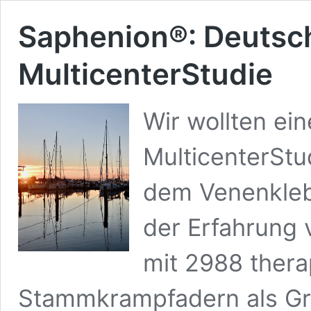
Saphenion®: Deutsc
MulticenterStudie
Wir wollten ei
MulticenterStu
dem Venenklebe
der Erfahrung
mit 2988 thera
Stammkrampfadern als Gr