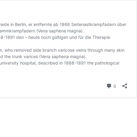
hede in Berlin, er entfernte ab 1866 Seitenastkrampfadern über
r Stammkrampfadern (Vena saphena magna).
888-1891 den – heute noch gültigen und für die Therapie
in, who removed side branch varicose veins through many skin
and the trunk varices (Vena saphena magna).
university hospital, described in 1888-1891 the pathological
Comment
0