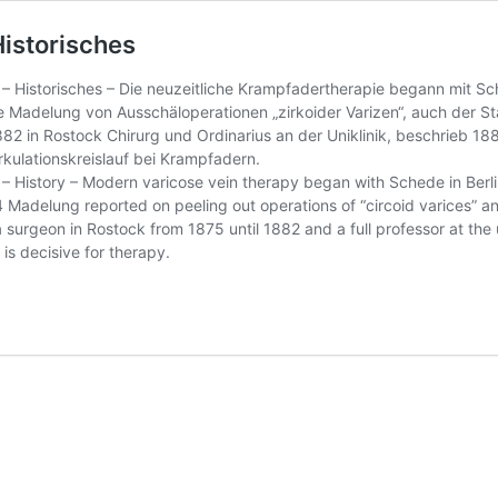
istorisches
– Historisches – Die neuzeitliche Krampfadertherapie begann mit Sc
ete Madelung von Ausschäloperationen „zirkoider Varizen“, auch de
882 in Rostock Chirurg und Ordinarius an der Uniklinik, beschrieb 1
kulationskreislauf bei Krampfadern.
– History – Modern varicose vein therapy began with Schede in Berl
 Madelung reported on peeling out operations of “circoid varices” 
 surgeon in Rostock from 1875 until 1882 and a full professor at the 
d is decisive for therapy.