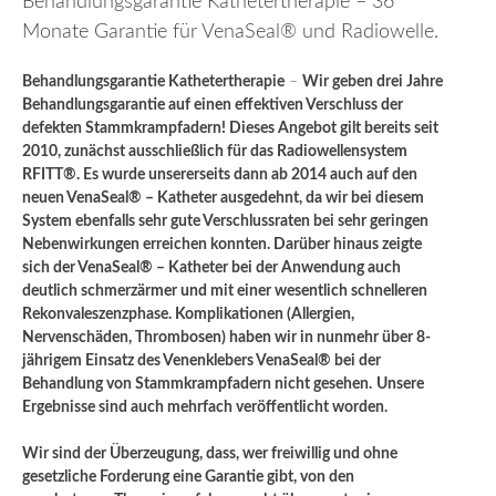
Behandlungsgarantie Kathetertherapie – 36
Monate Garantie für VenaSeal® und Radiowelle.
Behandlungsgarantie Kathetertherapie
–
Wir geben drei Jahre
Behandlungsgarantie auf einen effektiven Verschluss der
defekten Stammkrampfadern! Dieses Angebot gilt bereits seit
2010, zunächst ausschließlich für das Radiowellensystem
RFITT®. Es wurde unsererseits dann ab 2014 auch auf den
neuen VenaSeal® – Katheter ausgedehnt, da wir bei diesem
System ebenfalls sehr gute Verschlussraten bei sehr geringen
Nebenwirkungen erreichen konnten. Darüber hinaus zeigte
sich der VenaSeal® – Katheter bei der Anwendung auch
deutlich schmerzärmer und mit einer wesentlich schnelleren
Rekonvaleszenzphase. Komplikationen (Allergien,
Nervenschäden, Thrombosen) haben wir in nunmehr über 8-
jährigem Einsatz des Venenklebers VenaSeal® bei der
Behandlung von Stammkrampfadern nicht gesehen.
Unsere
Ergebnisse sind auch mehrfach veröffentlicht worden.
Wir sind der Überzeugung, dass, wer freiwillig und ohne
gesetzliche Forderung eine Garantie gibt, von den