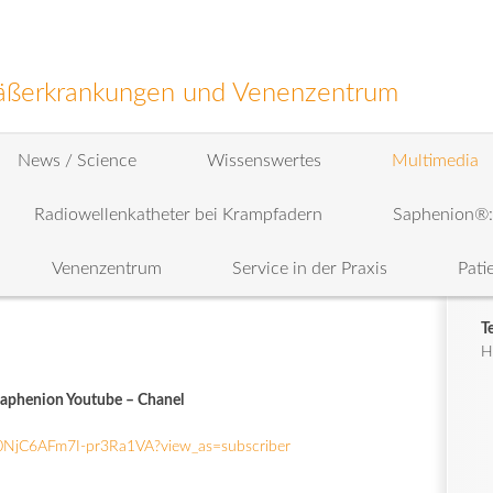
efäßerkrankungen und Venenzentrum
News / Science
Wissenswertes
Multimedia
Radiowellenkatheter bei Krampfadern
Saphenion®
Venenzentrum
Service in der Praxis
Pati
T
H
phenion Youtube – Chanel
0NjC6AFm7I-pr3Ra1VA?view_as=subscriber