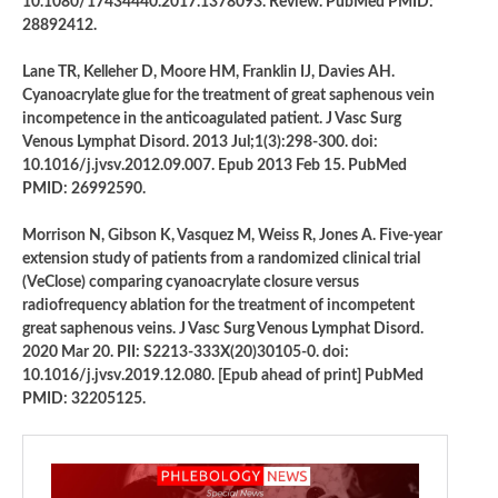
10.1080/17434440.2017.1378093. Review. PubMed PMID:
28892412.
Lane TR, Kelleher D, Moore HM, Franklin IJ, Davies AH.
Cyanoacrylate glue for the treatment of great saphenous vein
incompetence in the anticoagulated patient. J Vasc Surg
Venous Lymphat Disord. 2013 Jul;1(3):298-300. doi:
10.1016/j.jvsv.2012.09.007. Epub 2013 Feb 15. PubMed
PMID: 26992590.
Morrison N, Gibson K, Vasquez M, Weiss R, Jones A. Five-year
extension study of patients from a randomized clinical trial
(VeClose) comparing cyanoacrylate closure versus
radiofrequency ablation for the treatment of incompetent
great saphenous veins. J Vasc Surg Venous Lymphat Disord.
2020 Mar 20. PII: S2213-333X(20)30105-0. doi:
10.1016/j.jvsv.2019.12.080. [Epub ahead of print] PubMed
PMID: 32205125.