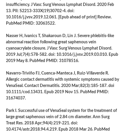
insufficiency. J Vasc Surg Venous Lymphat Disord. 2020 Feb
13. PII: S2213-333X(19)30702-4. doi:
10.1016/j.jvsv.2019.12.061. [Epub ahead of print] Review.
PubMed PMID: 32063522.
Nasser H, Ivanics T, Shakaroun D, Lin J. Severe phlebitis-like
abnormal reaction following great saphenous vein
cyanoacrylate closure. J Vasc Surg Venous Lymphat Disord.
2019 Jul;7(4):578-582. doi: 10.1016/j.jvsv.2019.03.010. Epub
2019 May 8. PubMed PMID: 31078516.
Navarro-Triviño FJ, Cuenca-Manteca J, Ruiz-Villaverde R.
Allergic contact dermatitis with systemic symptoms caused by
VenaSeal. Contact Dermatitis. 2020 Mar;82(3):185-187. doi
10.1111/cod.13431. Epub 2019 Nov 15. PubMed PMID:
31674037.
Park I. Successful use of VenaSeal system for the treatment of
large great saphenous vein of 2.84 cm diameter. Ann Surg
Treat Res. 2018 Apr;94(4):219-221. doi:
10.4174/astr.2018.94.4.219. Epub 2018 Mar 26. PubMed