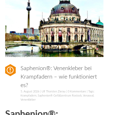
Saphenion®: Venenkleber bei
Krampfadern – wie funktioniert
es?
5. August 2026
|
Ulf Thorsten Zierau
|
0 Kommentare
| Tags:
Krampfadern
,
Saphenion® Gefäßzentrum Rostock
,
Venaseal
,
Venenkleber
Saphenion®: