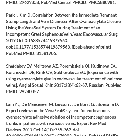
PMID: 29629358; PubMed Central PMCID: PMC5880981.
Park I, Kim D. Correlation Between the Immediate Remnant
Stump Length and Vein Diameter After Cyanoacrylate Closure
Using the VenaSeal System During Treatment of an
Incompetent Great Saphenous Vein. Vasc Endovascular Surg.
2019 Oct 3:1538574419879563.
doi:10.1177/1538574419879563. [Epub ahead of print]
PubMed PMID: 31581906.
Shaĭdakov EV, Mel’tsova AZ, Porembskaia OI, Kudinova EA,
Korzhevskiĭ DÉ, Kirik OV, Sukhorukova EG. [Experience with
using cyanoacrylate glue in endovascular treatment of varicose
veins]. Angiol Sosud Khir. 2017;23(4):62-67. Russian. PubMed
PMID: 29240057.
Lam YL, De Maeseneer M, Lawson J, De Borst GJ, Boersma D.
Expert review on the VenaSeal® system for endovenous
cyanoacrylate adhesive ablation of incompetent saphenous
trunks in patients with varicose veins. Expert Rev Med
Devices. 2017 Oct;14(10):755-762. doi