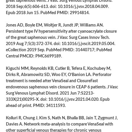
great saphenous veins. J Vasc Surg Venous Lymphat Disord.
2018 Sep;6(5):606-613. doi: 10.1016/j.jvsv.2018.04.009.
Epub 2018 Jun 15. PubMed PMID: 29914814.
Jones AD, Boyle EM, Woltjer R, Jundt JP, Williams AN.
Persistent type IV hypersensitivity after cyanoacrylate closure
of the great saphenous vein. J Vasc Surg Cases Innov Tech.
2019 Aug 7;5(3):372-374. doi: 10.1016/j.jvscit.2019.05.004.
eCollection 2019 Sep. PubMed PMID: 31440717; PubMed
Central PMCID: PMC6699189.
Kiguchi MM, Reynolds KB, Cutler B, Tefera E, Kochubey M,
Dirks R, Abramowitz SD, Woo EY, O’Banion LA. Perforator
treatment is needed after VenaSeal and ClosureFast
endovenous saphenous vein closure in CEAP 6 patients. J Vasc
Surg Venous Lymphat Disord. 2021 Jun 7:S2213-
333X(21)00295-X. doi: 10.1016/j.jvsv.2021.04.020. Epub
ahead of print. PMID: 34111593.
Kolluri R, Chung J, Kim S, Nath N, Bhalla BB, Jain T, Zygmunt J,
Davies A. Network meta-analysis to compare VenaSeal with
other superficial venous therapies for chronic venous