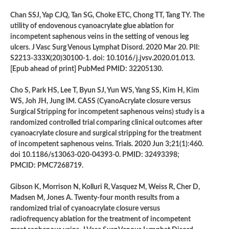
Chan SSJ, Yap CJQ, Tan SG, Choke ETC, Chong TT, Tang TY. The
utility of endovenous cyanoacrylate glue ablation for
incompetent saphenous veins in the setting of venous leg
ulcers. J Vasc Surg Venous Lymphat Disord. 2020 Mar 20. PII:
S2213-333X(20)30100-1. doi: 10.1016/j.jvsv.2020.01.013.
[Epub ahead of print] PubMed PMID: 32205130.
Cho S, Park HS, Lee T, Byun SJ, Yun WS, Yang SS, Kim H, Kim
WS, Joh JH, Jung IM. CASS (CyanoAcrylate closure versus
Surgical Stripping for incompetent saphenous veins) study is a
randomized controlled trial comparing clinical outcomes after
cyanoacrylate closure and surgical stripping for the treatment
of incompetent saphenous veins. Trials. 2020 Jun 3;21(1):460.
doi 10.1186/s13063-020-04393-0. PMID: 32493398;
PMCID: PMC7268719.
Gibson K, Morrison N, Kolluri R, Vasquez M, Weiss R, Cher D,
Madsen M, Jones A. Twenty-four month results from a
randomized trial of cyanoacrylate closure versus
radiofrequency ablation for the treatment of incompetent