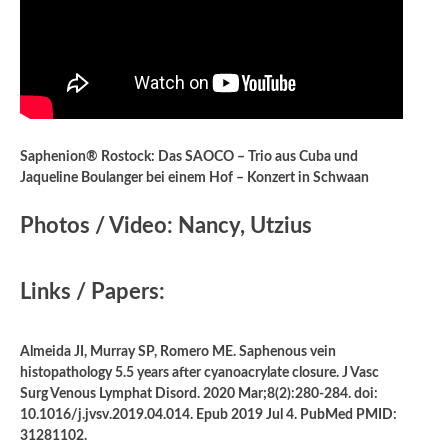
Saphenion® Rostock: Das SAOCO – Trio aus Cuba und
Jaqueline Boulanger bei einem Hof – Konzert in Schwaan
Photos / Video: Nancy, Utzius
Links / Papers:
Almeida JI, Murray SP, Romero ME. Saphenous vein
histopathology 5.5 years after cyanoacrylate closure. J Vasc
Surg Venous Lymphat Disord. 2020 Mar;8(2):280-284. doi:
10.1016/j.jvsv.2019.04.014. Epub 2019 Jul 4. PubMed PMID:
31281102.