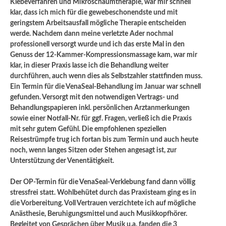
Klebeverfahren und Mikroschaumtherapie, war mir schnell
klar, dass ich mich für die gewebeschonendste und mit
geringstem Arbeitsausfall mögliche Therapie entscheiden
werde. Nachdem dann meine verletzte Ader nochmal
professionell versorgt wurde und ich das erste Mal in den
Genuss der 12-Kammer-Kompressionsmassage kam, war mir
klar, in dieser Praxis lasse ich die Behandlung weiter
durchführen, auch wenn dies als Selbstzahler stattfinden muss.
Ein Termin für die VenaSeal-Behandlung im Januar war schnell
gefunden. Versorgt mit den notwendigen Vertrags- und
Behandlungspapieren inkl. persönlichen Arztanmerkungen
sowie einer Notfall-Nr. für ggf. Fragen, verließ ich die Praxis
mit sehr gutem Gefühl. Die empfohlenen speziellen
Reisestrümpfe trug ich fortan bis zum Termin und auch heute
noch, wenn langes Sitzen oder Stehen angesagt ist, zur
Unterstützung der Venentätigkeit.
Der OP-Termin für die VenaSeal-Verklebung fand dann völlig
stressfrei statt. Wohlbehütet durch das Praxisteam ging es in
die Vorbereitung. Voll Vertrauen verzichtete ich auf mögliche
Anästhesie, Beruhigungsmittel und auch Musikkopfhörer.
Begleitet von Gesprächen über Musik u.a. fanden die 3