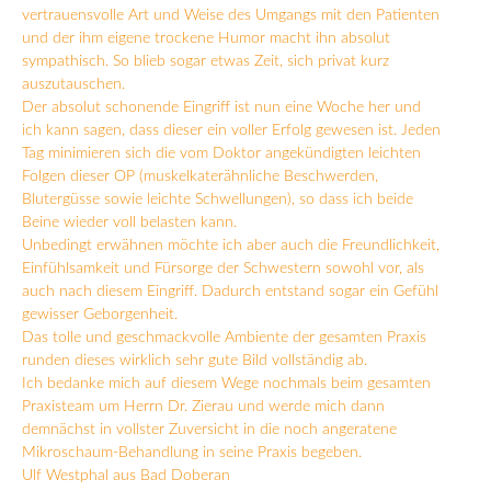
vertrauensvolle Art und Weise des Umgangs mit den Patienten
und der ihm eigene trockene Humor macht ihn absolut
sympathisch. So blieb sogar etwas Zeit, sich privat kurz
auszutauschen.
Der absolut schonende Eingriff ist nun eine Woche her und
ich kann sagen, dass dieser ein voller Erfolg gewesen ist. Jeden
Tag minimieren sich die vom Doktor angekündigten leichten
Folgen dieser OP (muskelkaterähnliche Beschwerden,
Blutergüsse sowie leichte Schwellungen), so dass ich beide
Beine wieder voll belasten kann.
Unbedingt erwähnen möchte ich aber auch die Freundlichkeit,
Einfühlsamkeit und Fürsorge der Schwestern sowohl vor, als
auch nach diesem Eingriff. Dadurch entstand sogar ein Gefühl
gewisser Geborgenheit.
Das tolle und geschmackvolle Ambiente der gesamten Praxis
runden dieses wirklich sehr gute Bild vollständig ab.
Ich bedanke mich auf diesem Wege nochmals beim gesamten
Praxisteam um Herrn Dr. Zierau und werde mich dann
demnächst in vollster Zuversicht in die noch angeratene
Mikroschaum-Behandlung in seine Praxis begeben.
Ulf Westphal aus Bad Doberan