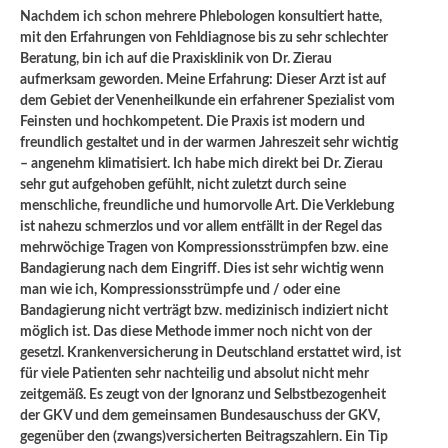
Nachdem ich schon mehrere Phlebologen konsultiert hatte,
mit den Erfahrungen von Fehldiagnose bis zu sehr schlechter
Beratung, bin ich auf die Praxisklinik von Dr. Zierau
aufmerksam geworden. Meine Erfahrung: Dieser Arzt ist auf
dem Gebiet der Venenheilkunde ein erfahrener Spezialist vom
Feinsten und hochkompetent. Die Praxis ist modern und
freundlich gestaltet und in der warmen Jahreszeit sehr wichtig
– angenehm klimatisiert. Ich habe mich direkt bei Dr. Zierau
sehr gut aufgehoben gefühlt, nicht zuletzt durch seine
menschliche, freundliche und humorvolle Art. Die Verklebung
ist nahezu schmerzlos und vor allem entfällt in der Regel das
mehrwöchige Tragen von Kompressionsstrümpfen bzw. eine
Bandagierung nach dem Eingriff. Dies ist sehr wichtig wenn
man wie ich, Kompressionsstrümpfe und / oder eine
Bandagierung nicht verträgt bzw. medizinisch indiziert nicht
möglich ist. Das diese Methode immer noch nicht von der
gesetzl. Krankenversicherung in Deutschland erstattet wird, ist
für viele Patienten sehr nachteilig und absolut nicht mehr
zeitgemäß. Es zeugt von der Ignoranz und Selbstbezogenheit
der GKV und dem gemeinsamen Bundesauschuss der GKV,
gegenüber den (zwangs)versicherten Beitragszahlern. Ein Tip