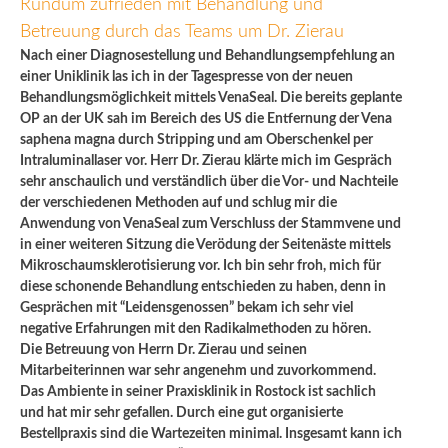
Rundum zufrieden mit Behandlung und
Betreuung durch das Teams um Dr. Zierau
Nach einer Diagnosestellung und Behandlungsempfehlung an
einer Uniklinik las ich in der Tagespresse von der neuen
Behandlungsmöglichkeit mittels VenaSeal. Die bereits geplante
OP an der UK sah im Bereich des US die Entfernung der Vena
saphena magna durch Stripping und am Oberschenkel per
Intraluminallaser vor. Herr Dr. Zierau klärte mich im Gespräch
sehr anschaulich und verständlich über die Vor- und Nachteile
der verschiedenen Methoden auf und schlug mir die
Anwendung von VenaSeal zum Verschluss der Stammvene und
in einer weiteren Sitzung die Verödung der Seitenäste mittels
Mikroschaumsklerotisierung vor. Ich bin sehr froh, mich für
diese schonende Behandlung entschieden zu haben, denn in
Gesprächen mit “Leidensgenossen” bekam ich sehr viel
negative Erfahrungen mit den Radikalmethoden zu hören.
Die Betreuung von Herrn Dr. Zierau und seinen
Mitarbeiterinnen war sehr angenehm und zuvorkommend.
Das Ambiente in seiner Praxisklinik in Rostock ist sachlich
und hat mir sehr gefallen. Durch eine gut organisierte
Bestellpraxis sind die Wartezeiten minimal. Insgesamt kann ich