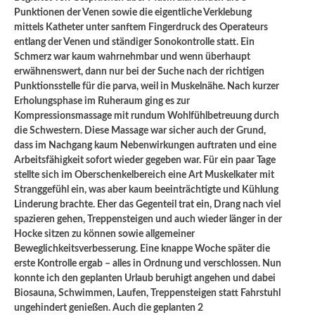
Punktionen der Venen sowie die eigentliche Verklebung
mittels Katheter unter sanftem Fingerdruck des Operateurs
entlang der Venen und ständiger Sonokontrolle statt. Ein
Schmerz war kaum wahrnehmbar und wenn überhaupt
erwähnenswert, dann nur bei der Suche nach der richtigen
Punktionsstelle für die parva, weil in Muskelnähe. Nach kurzer
Erholungsphase im Ruheraum ging es zur
Kompressionsmassage mit rundum Wohlfühlbetreuung durch
die Schwestern. Diese Massage war sicher auch der Grund,
dass im Nachgang kaum Nebenwirkungen auftraten und eine
Arbeitsfähigkeit sofort wieder gegeben war. Für ein paar Tage
stellte sich im Oberschenkelbereich eine Art Muskelkater mit
Stranggefühl ein, was aber kaum beeinträchtigte und Kühlung
Linderung brachte. Eher das Gegenteil trat ein, Drang nach viel
spazieren gehen, Treppensteigen und auch wieder länger in der
Hocke sitzen zu können sowie allgemeiner
Beweglichkeitsverbesserung. Eine knappe Woche später die
erste Kontrolle ergab – alles in Ordnung und verschlossen. Nun
konnte ich den geplanten Urlaub beruhigt angehen und dabei
Biosauna, Schwimmen, Laufen, Treppensteigen statt Fahrstuhl
ungehindert genießen. Auch die geplanten 2