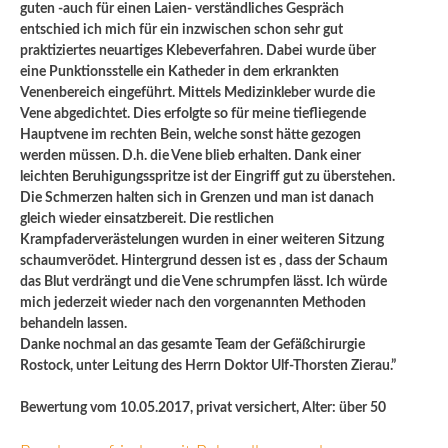
guten -auch für einen Laien- verständliches Gespräch
entschied ich mich für ein inzwischen schon sehr gut
praktiziertes neuartiges Klebeverfahren. Dabei wurde über
eine Punktionsstelle ein Katheder in dem erkrankten
Venenbereich eingeführt. Mittels Medizinkleber wurde die
Vene abgedichtet. Dies erfolgte so für meine tiefliegende
Hauptvene im rechten Bein, welche sonst hätte gezogen
werden müssen. D.h. die Vene blieb erhalten. Dank einer
leichten Beruhigungsspritze ist der Eingriff gut zu überstehen.
Die Schmerzen halten sich in Grenzen und man ist danach
gleich wieder einsatzbereit. Die restlichen
Krampfaderverästelungen wurden in einer weiteren Sitzung
schaumverödet. Hintergrund dessen ist es , dass der Schaum
das Blut verdrängt und die Vene schrumpfen lässt. Ich würde
mich jederzeit wieder nach den vorgenannten Methoden
behandeln lassen.
Danke nochmal an das gesamte Team der Gefäßchirurgie
Rostock, unter Leitung des Herrn Doktor Ulf-Thorsten Zierau.”
Bewertung vom 10.05.2017, privat versichert, Alter: über 50