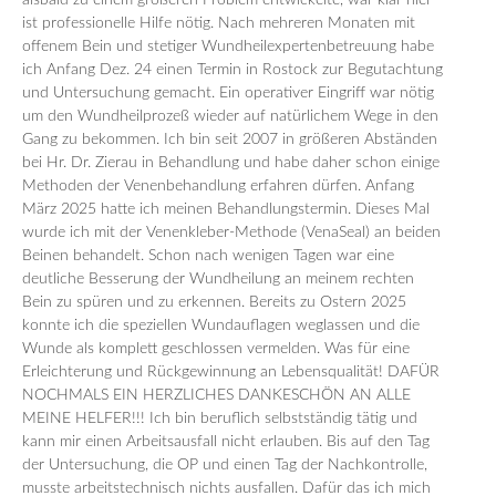
alsbald zu einem größeren Problem entwickelte, war klar hier
ist professionelle Hilfe nötig. Nach mehreren Monaten mit
offenem Bein und stetiger Wundheilexpertenbetreuung habe
ich Anfang Dez. 24 einen Termin in Rostock zur Begutachtung
und Untersuchung gemacht. Ein operativer Eingriff war nötig
um den Wundheilprozeß wieder auf natürlichem Wege in den
Gang zu bekommen. Ich bin seit 2007 in größeren Abständen
bei Hr. Dr. Zierau in Behandlung und habe daher schon einige
Methoden der Venenbehandlung erfahren dürfen. Anfang
März 2025 hatte ich meinen Behandlungstermin. Dieses Mal
wurde ich mit der Venenkleber-Methode (VenaSeal) an beiden
Beinen behandelt. Schon nach wenigen Tagen war eine
deutliche Besserung der Wundheilung an meinem rechten
Bein zu spüren und zu erkennen. Bereits zu Ostern 2025
konnte ich die speziellen Wundauflagen weglassen und die
Wunde als komplett geschlossen vermelden. Was für eine
Erleichterung und Rückgewinnung an Lebensqualität! DAFÜR
NOCHMALS EIN HERZLICHES DANKESCHÖN AN ALLE
MEINE HELFER!!! Ich bin beruflich selbstständig tätig und
kann mir einen Arbeitsausfall nicht erlauben. Bis auf den Tag
der Untersuchung, die OP und einen Tag der Nachkontrolle,
musste arbeitstechnisch nichts ausfallen. Dafür das ich mich