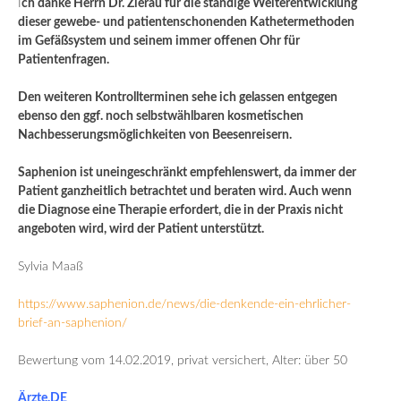
I
ch danke Herrn Dr. Zierau für die ständige Weiterentwicklung
dieser gewebe- und patientenschonenden Kathetermethoden
im Gefäßsystem und seinem immer offenen Ohr für
Patientenfragen.
Den weiteren Kontrollterminen sehe ich gelassen entgegen
ebenso den ggf. noch selbstwählbaren kosmetischen
Nachbesserungsmöglichkeiten von Beesenreisern.
Saphenion ist uneingeschränkt empfehlenswert, da immer der
Patient ganzheitlich betrachtet und beraten wird. Auch wenn
die Diagnose eine Therapie erfordert, die in der Praxis nicht
angeboten wird, wird der Patient unterstützt.
Sylvia Maaß
https://www.saphenion.de/news/die-denkende-ein-ehrlicher-
brief-an-saphenion/
Bewertung vom 14.02.2019, privat versichert, Alter: über 50
Ärzte.DE