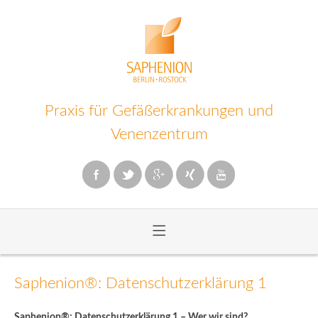
Praxis für Gefäßerkrankungen und
Venenzentrum
≡
Zum
Inhalt
Saphenion®: Datenschutzerklärung 1
wechseln
Saphenion®: Datenschutzerklärung 1 – Wer wir sind?