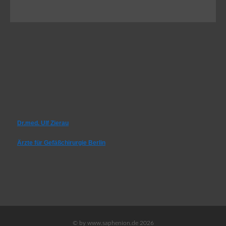
Dr.med. Ulf Zierau
Ärzte für Gefäßchirurgie Berlin
© by www.saphenion.de 2026