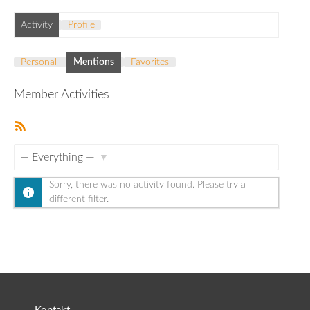
Activity
Profile
Personal
Mentions
Favorites
Member Activities
RSS
Feed
Show:
Sorry, there was no activity found. Please try a
different filter.