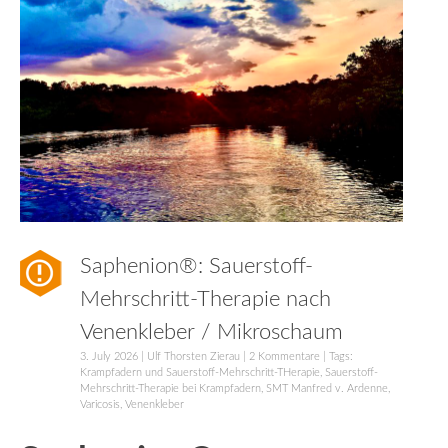
Saphenion®: Sauerstoff-
Mehrschritt-Therapie nach
Venenkleber / Mikroschaum
3. July 2026
|
Ulf Thorsten Zierau
|
2 Kommentare
| Tags:
Krampfadern und Sauerstoff-Mehrschritt-THerapie
,
Sauerstoff-
Mehrschritt-Therapie bei Krampfadern
,
SMT Manfred v. Ardenne
,
Varicosis
,
Venenkleber