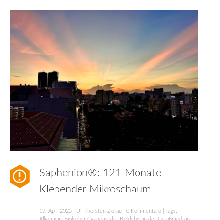
Saphenion®: 121 Monate
Klebender Mikroschaum
19. April 2025
|
Ulf Thorsten Zierau
|
0 Kommentare
| Tags:
Allgemein
,
Biokleber Cyanoacrylat
,
Biokleber in der Gefäßmedizin
,