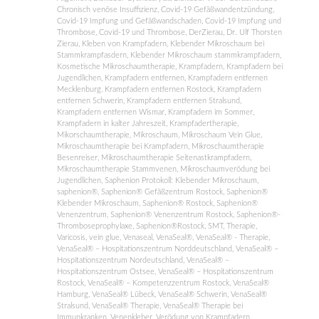
Chronisch venöse Insuffizienz
,
Covid-19 Gefäßwandentzündung
,
Covid-19 Impfung und Gefäßwandschaden
,
Covid-19 Impfung und
Thrombose
,
Covid-19 und Thrombose
,
DerZierau
,
Dr. Ulf Thorsten
Zierau
,
Kleben von Krampfadern
,
Klebender Mikroschaum bei
Stammkrampfasdern
,
Klebender Mikroschaum stammkrampfadern
,
Kosmetische Mikroschaumtherapie
,
Krampfadern
,
Krampfadern bei
Jugendlichen
,
Krampfadern entfernen
,
Krampfadern entfernen
Mecklenburg
,
Krampfadern entfernen Rostock
,
Krampfadern
entfernen Schwerin
,
Krampfadern entfernen Stralsund
,
Krampfadern entfernen Wismar
,
Krampfadern im Sommer
,
Krampfadern in kalter Jahreszeit
,
Krampfadertherapie
,
Mikorschaumtherapie
,
Mikroschaum
,
Mikroschaum Vein Glue
,
Mikroschaumtherapie bei Krampfadern
,
Mikroschaumtherapie
Besenreiser
,
Mikroschaumtherapie Seitenastkrampfadern
,
Mikroschaumtherapie Stammvenen
,
Mikroschaumverödung bei
Jugendlichen
,
Saphenion Protokoll: Klebender Mikroschaum
,
saphenion®
,
Saphenion® Gefäßzentrum Rostock
,
Saphenion®
Klebender Mikroschaum
,
Saphenion® Rostock
,
Saphenion®
Venenzentrum
,
Saphenion® Venenzentrum Rostock
,
Saphenion®-
Thromboseprophylaxe
,
Saphenion®Rostock
,
SMT
,
Therapie
,
Varicosis
,
vein glue
,
Venaseal
,
VenaSeal®
,
VenaSeal® - Therapie
,
VenaSeal® – Hospitationszentrum Norddeutschland
,
VenaSeal® –
Hospitationszentrum Nordeutschland
,
VenaSeal® –
Hospitationszentrum Ostsee
,
VenaSeal® – Hospitationszentrum
Rostock
,
VenaSeal® – Kompetenzzentrum Rostock
,
VenaSeal®
Hamburg
,
VenaSeal® Lübeck
,
VenaSeal® Schwerin
,
VenaSeal®
Stralsund
,
VenaSeal® Therapie
,
VenaSeal® Therapie bei
Immunkranken
,
Venenkleber
,
Verödung von Krampfadern