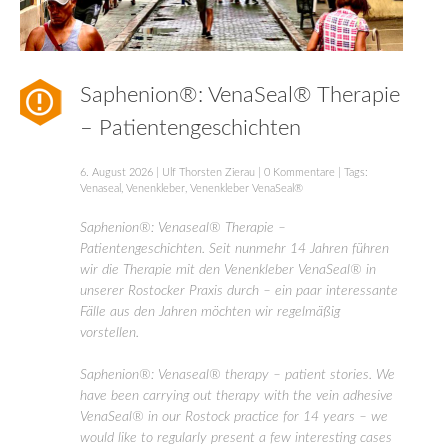
Saphenion®: VenaSeal® Therapie
– Patientengeschichten
6. August 2026
|
Ulf Thorsten Zierau
|
0 Kommentare
| Tags:
Venaseal
,
Venenkleber
,
Venenkleber VenaSeal®
Saphenion®: Venaseal® Therapie –
Patientengeschichten. Seit nunmehr 14 Jahren führen
wir die Therapie mit den Venenkleber VenaSeal® in
unserer Rostocker Praxis durch – ein paar interessante
Fälle aus den Jahren möchten wir regelmäßig
vorstellen.
Saphenion®: Venaseal® therapy – patient stories. We
have been carrying out therapy with the vein adhesive
VenaSeal® in our Rostock practice for 14 years – we
would like to regularly present a few interesting cases