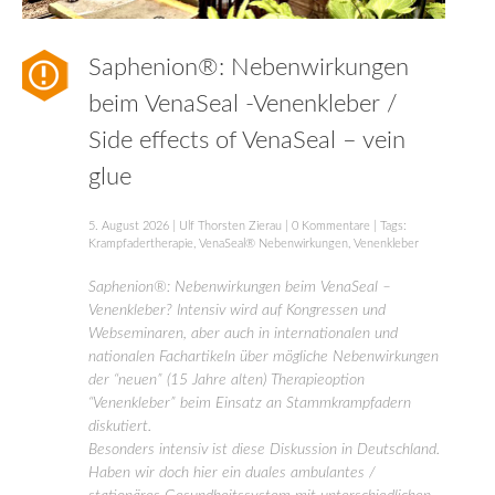
Saphenion®: Nebenwirkungen
beim VenaSeal -Venenkleber /
Side effects of VenaSeal – vein
glue
5. August 2026
|
Ulf Thorsten Zierau
|
0 Kommentare
| Tags:
Krampfadertherapie
,
VenaSeal® Nebenwirkungen
,
Venenkleber
Saphenion®: Nebenwirkungen beim VenaSeal –
Venenkleber? Intensiv wird auf Kongressen und
Webseminaren, aber auch in internationalen und
nationalen Fachartikeln über mögliche Nebenwirkungen
der “neuen” (15 Jahre alten) Therapieoption
“Venenkleber” beim Einsatz an Stammkrampfadern
diskutiert.
Besonders intensiv ist diese Diskussion in Deutschland.
Haben wir doch hier ein duales ambulantes /