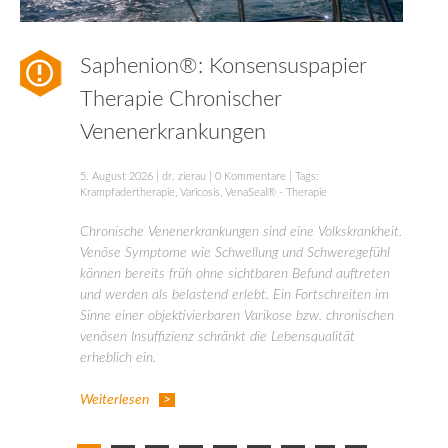
Saphenion®: Konsensuspapier
Therapie Chronischer
Venenerkrankungen
5. August 2026
|
dr. zierau
|
0 Kommentare
| Tags:
Krampfadertherapie
,
Varicosis
,
VenaSeal® - Therapie
Chronische Venenerkrankungen sind eine Volkskrankheit.
Venöse Symptome wie Schwellung und Schweregefühl
können bereits früh ohne sichtbaren Befund auftreten
und werden als belastend erlebt. Ein Fortschreiten im
Sinne einer objektivierbaren Varikose bzw. chronischen
venösen Insuffizienz schränkt die Lebensqualität
erheblich ein.
Weiterlesen