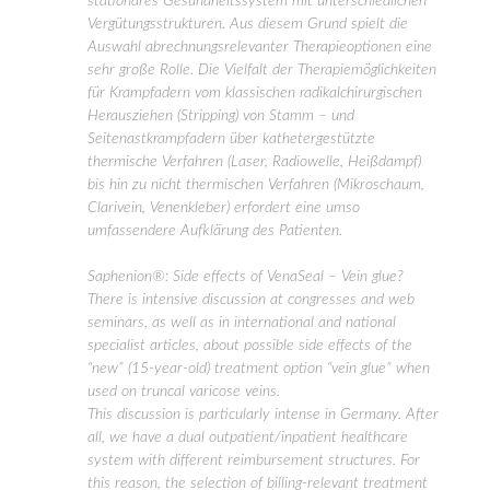
stationäres Gesundheitssystem mit unterschiedlichen
Vergütungsstrukturen. Aus diesem Grund spielt die
Auswahl abrechnungsrelevanter Therapieoptionen eine
sehr große Rolle. Die Vielfalt der Therapiemöglichkeiten
für Krampfadern vom klassischen radikalchirurgischen
Herausziehen (Stripping) von Stamm – und
Seitenastkrampfadern über kathetergestützte
thermische Verfahren (Laser, Radiowelle, Heißdampf)
bis hin zu nicht thermischen Verfahren (Mikroschaum,
Clarivein, Venenkleber) erfordert eine umso
umfassendere Aufklärung des Patienten.
Saphenion®: Side effects of VenaSeal – Vein glue?
There is intensive discussion at congresses and web
seminars, as well as in international and national
specialist articles, about possible side effects of the
“new” (15-year-old) treatment option “vein glue” when
used on truncal varicose veins.
This discussion is particularly intense in Germany. After
all, we have a dual outpatient/inpatient healthcare
system with different reimbursement structures. For
this reason, the selection of billing-relevant treatment