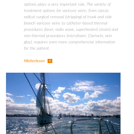
options plays a very important role. The variety of
treatment options for varicose veins, from classic
radical surgical removal (stripping) of trunk and side
branch varicose veins to catheter-based thermal
procedures (laser, radio wave, superheated steam) and
non-thermal procedures (microfoam, Clarivein, vein
glue), requires even more comprehensive information
for the patient.
Weiterlesen