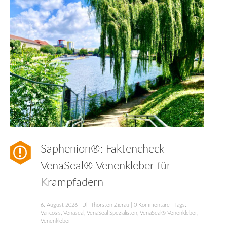
Saphenion®: Faktencheck
VenaSeal® Venenkleber für
Krampfadern
6. August 2026
|
Ulf Thorsten Zierau
|
0 Kommentare
| Tags:
Varicosis
,
Venaseal
,
VenaSeal Spezialisten
,
VenaSeal® Venenkleber
,
Venenkleber