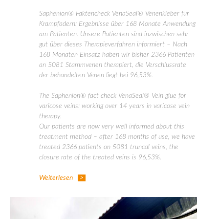
Saphenion® Faktencheck VenaSeal® Venenkleber für
Krampfadern: Ergebnisse über 168 Monate Anwendung
am Patienten. Unsere Patienten sind inzwischen sehr
gut über dieses Therapieverfahren informiert – Nach
168 Monaten Einsatz haben wir bisher 2366 Patienten
an 5081 Stammvenen therapiert, die Verschlussrate
der behandelten Venen liegt bei 96,53%.
The Saphenion® fact check VenaSeal® Vein glue for
varicose veins: working over 14 years in varicose vein
therapy.
Our patients are now very well informed about this
treatment method – after 168 months of use, we have
treated 2366 patients on 5081 truncal veins, the
closure rate of the treated veins is 96,53%.
Weiterlesen