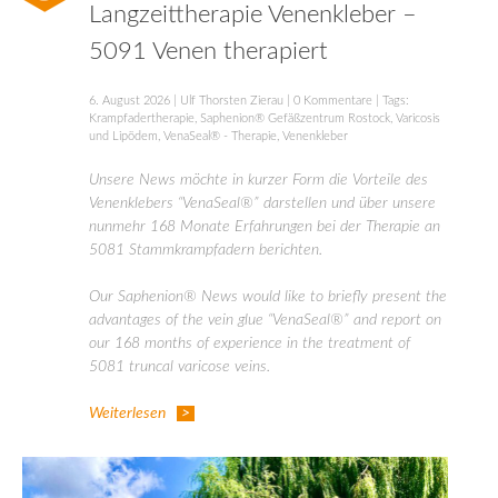
Langzeittherapie Venenkleber –
5091 Venen therapiert
6. August 2026
|
Ulf Thorsten Zierau
|
0 Kommentare
| Tags:
Krampfadertherapie
,
Saphenion® Gefäßzentrum Rostock
,
Varicosis
und Lipödem
,
VenaSeal® - Therapie
,
Venenkleber
Unsere News möchte in kurzer Form die Vorteile des
Venenklebers “VenaSeal®” darstellen und über unsere
nunmehr 168 Monate Erfahrungen bei der Therapie an
5081 Stammkrampfadern berichten.
Our Saphenion® News would like to briefly present the
advantages of the vein glue “VenaSeal®” and report on
our 168 months of experience in the treatment of
5081 truncal varicose veins.
Weiterlesen