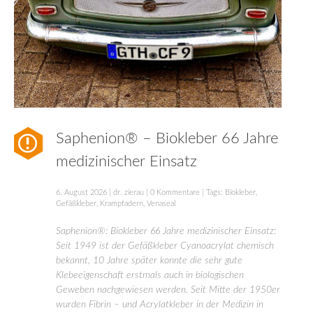
Saphenion® – Biokleber 66 Jahre
medizinischer Einsatz
6. August 2026
|
dr. zierau
|
0 Kommentare
| Tags:
Biokleber
,
Gefäßkleber
,
Krampfadern
,
Venaseal
Saphenion®: Biokleber 66 Jahre medizinischer Einsatz:
Seit 1949 ist der Gefäßkleber Cyanoacrylat chemisch
bekannt, 10 Jahre später konnte die sehr gute
Klebeeigenschaft erstmals auch in biologischen
Geweben nachgewiesen werden. Seit Mitte der 1950er
wurden Fibrin – und Acrylatkleber in der Medizin in