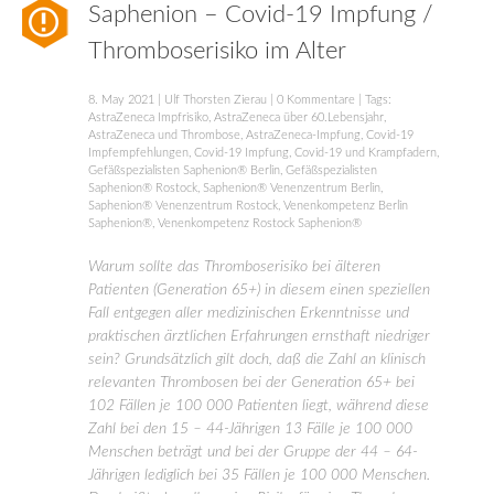
Saphenion – Covid-19 Impfung /
Thromboserisiko im Alter
8. May 2021
|
Ulf Thorsten Zierau
|
0 Kommentare
| Tags:
AstraZeneca Impfrisiko
,
AstraZeneca über 60.Lebensjahr
,
AstraZeneca und Thrombose
,
AstraZeneca-Impfung
,
Covid-19
Impfempfehlungen
,
Covid-19 Impfung
,
Covid-19 und Krampfadern
,
Gefäßspezialisten Saphenion® Berlin
,
Gefäßspezialisten
Saphenion® Rostock
,
Saphenion® Venenzentrum Berlin
,
Saphenion® Venenzentrum Rostock
,
Venenkompetenz Berlin
Saphenion®
,
Venenkompetenz Rostock Saphenion®
Warum sollte das Thromboserisiko bei älteren
Patienten (Generation 65+) in diesem einen speziellen
Fall entgegen aller medizinischen Erkenntnisse und
praktischen ärztlichen Erfahrungen ernsthaft niedriger
sein? Grundsätzlich gilt doch, daß die Zahl an klinisch
relevanten Thrombosen bei der Generation 65+ bei
102 Fällen je 100 000 Patienten liegt, während diese
Zahl bei den 15 – 44-Jährigen 13 Fälle je 100 000
Menschen beträgt und bei der Gruppe der 44 – 64-
Jährigen lediglich bei 35 Fällen je 100 000 Menschen.