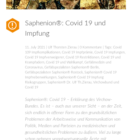
Saphenion®: Covid 19 und
Impfung
11. July 2021
|
Ulf Thorsten Zierau
|
0 Kommentare
| Tags:
Covid
109 Impfkomplikationen
,
Covid 19 Impfprämie
,
Covid 19 Impfungen
,
Covid 19 Impfverweigerer
,
Covid 19 Restriktionen
,
Covid 19 und
Krampfadern
,
Covid 19 und Wahlkampf
,
Gefäßmedizin und
Coronavirus
,
Gefäßspezialisten Saphenion® Berlin
,
Gefäßspezialisten Saphenion® Rostock
,
Saphenion® Covid 19
Impfnebenwirkungen
,
Saphenion® Covid 19 Impfung
Risikogruppen
,
Saphenion® Dr. Ulf Th.Zierau
,
Virchowbund und
Covid 19
Saphenion®: Covid 19 – Erklärung des Virchow-
Bundes. Es ist – auch aus unserer Sicht – an der Zeit,
sich endlich in offener Form zu den grundsätzlichen
Problemen der Arbeitsweise und Kommunikation von
Politik, Medien und Parteien zu medizinischen und
gesundheitslichen Problemen zu äußern. Viel zu lange
schon nehmen verantwortungsvolle Ärzte mit