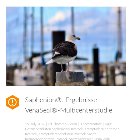
Saphenion®: Ergebnisse
VenaSeal®-Multicenterstudie
15. July 2026
|
Ulf Thorsten Zierau
|
0 Kommentare
| Tags:
Gefäßspezialisten Saphenion® Rostock
,
Krampfadern entfernen
Rostock
,
Krampfaderspezialisten Rostock
,
Sanfte
Krampfadertherapie Rostock
,
Varizenspezialist
,
VenaSeal®
,