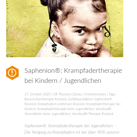
Saphenion®: Krampfadertherapie
bei Kindern / Jugendlichen
27. October 2025
|
Ulf Thorsten Zierau
|
0 Kommentare
| Tags:
Besenreisertherapie Rostock
,
Gefäßspezialisten Saphenion®
Rostock
,
Krampfadern entfernen Rostock
,
Krampfadertherapie bei
Kindern
,
Krampfadertherapie beim Jugendlichen
,
VenaSeal®
Venenkleber beim Jugendlichen
,
VenaSeal®-Therapie Rostock
Saphenion®: Krampfadertherapie bei Jugendlichen –
Die Neigung zu Krampfadern ist bei über 90% unserer