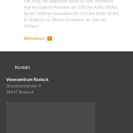
Das heißt, das allgemeine Risiko für eine Thrombose
liegt bei jüngeren Patienten bei 13% (ein Achtel Risiko),
bei der mittleren Generation bei 35% (ein Drittel Risiko)
im Vergleich zur älteren Generation der über 60
Jährigen!
Weiterlesen
Kontakt
Venenzentrum Rostock
Steuerbordstraße 9
18147 Rostock