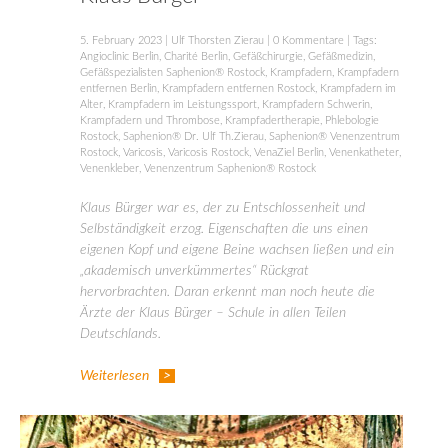
5. February 2023
|
Ulf Thorsten Zierau
|
0 Kommentare
| Tags:
Angioclinic Berlin
,
Charité Berlin
,
Gefäßchirurgie
,
Gefäßmedizin
,
Gefäßspezialisten Saphenion® Rostock
,
Krampfadern
,
Krampfadern
entfernen Berlin
,
Krampfadern entfernen Rostock
,
Krampfadern im
Alter
,
Krampfadern im Leistungssport
,
Krampfadern Schwerin
,
Krampfadern und Thrombose
,
Krampfadertherapie
,
Phlebologie
Rostock
,
Saphenion® Dr. Ulf Th.Zierau
,
Saphenion® Venenzentrum
Rostock
,
Varicosis
,
Varicosis Rostock
,
VenaZiel Berlin
,
Venenkatheter
,
Venenkleber
,
Venenzentrum Saphenion® Rostock
Klaus Bürger war es, der zu Entschlossenheit und
Selbständigkeit erzog. Eigenschaften die uns einen
eigenen Kopf und eigene Beine wachsen ließen und ein
„akademisch unverkümmertes“ Rückgrat
hervorbrachten. Daran erkennt man noch heute die
Ärzte der Klaus Bürger – Schule in allen Teilen
Deutschlands.
Weiterlesen