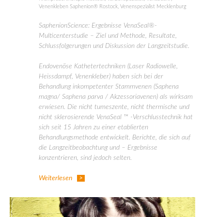
Venenkleben Saphenion® Rostock
,
Venenspezialist Mecklenburg
SaphenionScience: Ergebnisse VenaSeal®-
Multicenterstudie – Ziel und Methode, Resultate,
Schlussfolgerungen und Diskussion der Langzeitstudie.
Endovenöse Kathetertechniken (Laser Radiowelle,
Heissdampf, Venenkleber) haben sich bei der
Behandlung inkompetenter Stammvenen (Saphena
magna/ Saphena parva / Akzessoriavenen) als wirksam
erwiesen. Die nicht tumeszente, nicht thermische und
nicht sklerosierende VenaSeal ™ -Verschlusstechnik hat
sich seit 15 Jahren zu einer etablierten
Behandlungsmethode entwickelt. Berichte, die sich auf
die Langzeitbeobachtung und – Ergebnisse
konzentrieren, sind jedoch selten.
Weiterlesen