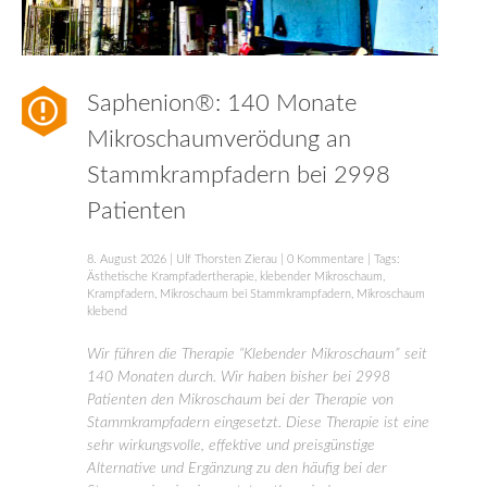
Saphenion®: 140 Monate
Mikroschaumverödung an
Stammkrampfadern bei 2998
Patienten
8. August 2026
|
Ulf Thorsten Zierau
|
0 Kommentare
| Tags:
Ästhetische Krampfadertherapie
,
klebender Mikroschaum
,
Krampfadern
,
Mikroschaum bei Stammkrampfadern
,
Mikroschaum
klebend
Wir führen die Therapie “Klebender Mikroschaum” seit
140 Monaten durch. Wir haben bisher bei 2998
Patienten den Mikroschaum bei der Therapie von
Stammkrampfadern eingesetzt. Diese Therapie ist eine
sehr wirkungsvolle, effektive und preisgünstige
Alternative und Ergänzung zu den häufig bei der