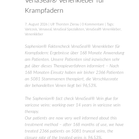
VenaSeal® Venenkleber für
Krampfadern
7. August 2026
|
Ulf Thorsten Zierau
|
0 Kommentare
| Tags:
Varicosis
,
Venaseal
,
VenaSeal Spezialisten
,
VenaSeal® Venenkleber
,
Venenkleber
Saphenion® Faktencheck VenaSeal® Venenkleber für
Krampfadern: Ergebnisse über 168 Monate Anwendung
am Patienten. Unsere Patienten sind inzwischen sehr
gut über dieses Therapieverfahren informiert – Nach
168 Monaten Einsatz haben wir bisher 2366 Patienten
an 5081 Stammvenen therapiert, die Verschlussrate
der behandelten Venen liegt bei 96,53%.
The Saphenion® fact check VenaSeal® Vein glue for
varicose veins: working over 14 years in varicose vein
therapy.
Our patients are now very well informed about this
treatment method – after 168 months of use, we have
treated 2366 patients on 5081 truncal veins, the
closure rate of the treated veins is 96,53%.