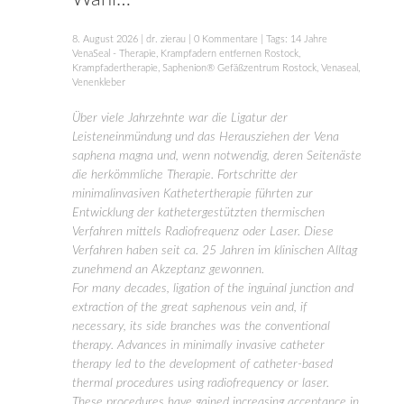
8. August 2026
|
dr. zierau
|
0 Kommentare
| Tags:
14 Jahre
VenaSeal - Therapie
,
Krampfadern entfernen Rostock
,
Krampfadertherapie
,
Saphenion® Gefäßzentrum Rostock
,
Venaseal
,
Venenkleber
Über viele Jahrzehnte war die Ligatur der
Leisteneinmündung und das Herausziehen der Vena
saphena magna und, wenn notwendig, deren Seitenäste
die herkömmliche Therapie. Fortschritte der
minimalinvasiven Kathetertherapie führten zur
Entwicklung der kathetergestützten thermischen
Verfahren mittels Radiofrequenz oder Laser. Diese
Verfahren haben seit ca. 25 Jahren im klinischen Alltag
zunehmend an Akzeptanz gewonnen.
For many decades, ligation of the inguinal junction and
extraction of the great saphenous vein and, if
necessary, its side branches was the conventional
therapy. Advances in minimally invasive catheter
therapy led to the development of catheter-based
thermal procedures using radiofrequency or laser.
These procedures have gained increasing acceptance in