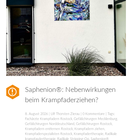
Saphenion®: Nebenwirkungen
beim Krampfaderziehen?
8. August 2026
|
Ulf Thorsten Zierau
|
0 Kommentare
| Tags:
Fachärzte Krampfadern Rostock
,
Gefäßchirurgen Mecklenburg
,
Gefäßchirurgen Norddeutschland
,
Gefäßchirurgen Rostock
,
Krampfadern entfernen Rostock
,
Krampfadern ziehen
,
Krampfaderspezialisten Rostock
,
Krampfadertherapie
,
Radikale
krampfasdertherapie
,
Radikale Stripping-Op
,
Saphenion®