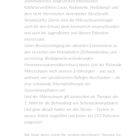
Stammvaricosis eingesetzten thermischen
Katheterverfahren Laser, Radiowelle, Heißdampf, und
dem nicht thermischen Venenkleber (VenaSeal®,
Venablock®). Damit wird die Mikroschaumtherapie
auch für den Einsatz beim kosmetisch anspruchsvollen
und auch bei Jugendlichen und älteren Patienten
interessant.
Unter Berücksichtigung der aktuellen Erkenntnisse zu
den Ursachen von Krampfadern (Zellwandumbau und –
zerstörung, Bindegewebsveränderungen,
Hormonrezeptorenüberschuss) bietet sich der Klebende
Mikroschaum nach unseren Erfahrungen – wie auch
weltweit von spezialisierten Kollegen beschrieben – als
eine schonende Alternativtherapie bei
Stammkrampfadern an!
Und der Mikroschaum gilt inzwischen als Therapie der
1. Wahl für die Behandlung von Seitenastkrampfadern.
Und ganz aktuell haben wir das Varixio – System in
unsere Arbeit eingeführt und bisher bei 203 Patienten
eingesetzt.
We have been using the sealing microfoam” therapy for