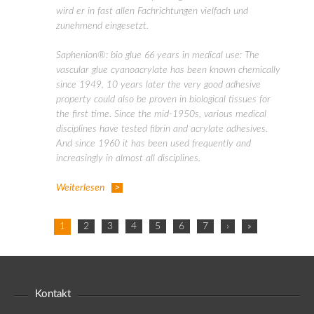
wird er in fast allen Fachrichtungen vielfach und
zunehmend eingesetzt.
Saphenion®: bio glue 66 years in medical use: The
vascular glue cyanoacrylate has been known chemically
since 1949, 10 years later the very good adhesive
property could also be proven in biological tissues for
the first time. Since the mid-1950s, various medical
disciplines have tested fibrin and acrylate adhesives.
And since 1960 it has been used frequently and
increasingly in almost all disciplines.
Weiterlesen
1
2
3
4
5
6
7
›
»
Kontakt