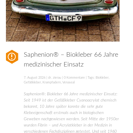
Saphenion® – Biokleber 66 Jahre
medizinischer Einsatz
7. August 2026
|
dr. zierau
|
0 Kommentare
| Tags:
Biokleber
,
Gefäßkleber
,
Krampfadern
,
Venaseal
Saphenion®: Biokleber 66 Jahre medizinischer Einsatz:
Seit 1949 ist der Gefäßkleber Cyanoacrylat chemisch
bekannt, 10 Jahre später konnte die sehr gute
Klebeeigenschaft erstmals auch in biologischen
Geweben nachgewiesen werden. Seit Mitte der 1950er
wurden Fibrin – und Acrylatkleber in der Medizin in
verschiedenen Fachdisziplinen getestet. Und seit 1960