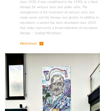
since 1938. It was established in the 1990s as a fixed
therapy for varicose veins and spider veins. The
management of the treatment of varicose veins was
made easier and the therapy was gentler. In addition to
microfoam, a variant has been developed since 2010
that today represents a broad indication of microfoam
therapy – Sealing Microfoam.
Weiterlesen