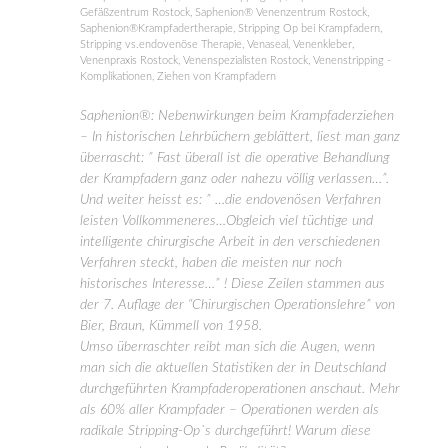
Gefäßzentrum Rostock
,
Saphenion® Venenzentrum Rostock
,
Saphenion®Krampfadertherapie
,
Stripping Op bei Krampfadern
,
Stripping vs.endovenöse Therapie
,
Venaseal
,
Venenkleber
,
Venenpraxis Rostock
,
Venenspezialisten Rostock
,
Venenstripping -
Komplikationen
,
Ziehen von Krampfadern
Saphenion®: Nebenwirkungen beim Krampfaderziehen
– In historischen Lehrbüchern geblättert, liest man ganz
überrascht: ” Fast überall ist die operative Behandlung
der Krampfadern ganz oder nahezu völlig verlassen…”.
Und weiter heisst es: ” …die endovenösen Verfahren
leisten Vollkommeneres…Obgleich viel tüchtige und
intelligente chirurgische Arbeit in den verschiedenen
Verfahren steckt, haben die meisten nur noch
historisches Interesse…” ! Diese Zeilen stammen aus
der 7. Auflage der “Chirurgischen Operationslehre” von
Bier, Braun, Kümmell von 1958.
Umso überraschter reibt man sich die Augen, wenn
man sich die aktuellen Statistiken der in Deutschland
durchgeführten Krampfaderoperationen anschaut. Mehr
als 60% aller Krampfader – Operationen werden als
radikale Stripping-Op`s durchgeführt! Warum diese