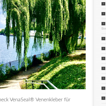
Be
eck VenaSeal® Venenkleber für