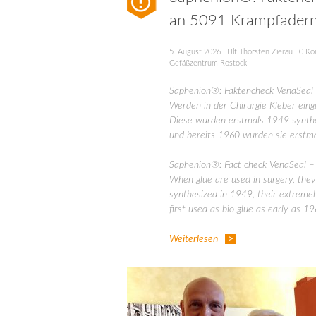
an 5091 Krampfader
5. August 2026
|
Ulf Thorsten Zierau
|
0 Ko
Gefäßzentrum Rostock
Saphenion®: Faktencheck VenaSeal 
Werden in der Chirurgie Kleber ein
Diese wurden erstmals 1949 synthet
und bereits 1960 wurden sie erstmal
Saphenion®: Fact check VenaSeal – 
When glue are used in surgery, they
synthesized in 1949, their extreme
first used as bio glue as early as 19
Weiterlesen