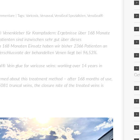
mmentare
| Tags:
Varicosis
,
Venaseal
,
VenaSeal Spezialisten
,
VenaSeal®
 Venenkleber für Krampfadern: Ergebnisse über 168 Monate
ienten sind inzwischen sehr gut über dieses
ch 168 Monaten Einsatz haben wir bisher 2366 Patienten an
rschlussrate der behandelten Venen liegt bei 96,53%.
® Vein glue for varicose veins: working over 14 years in
Ge
ormed about this treatment method – after 168 months of use,
81 truncal veins, the closure rate of the treated veins is