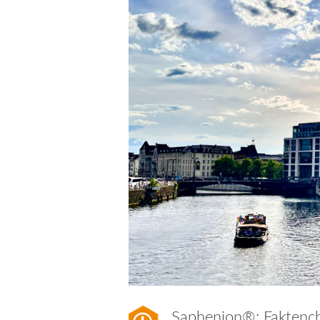
Saphenion®: Faktench