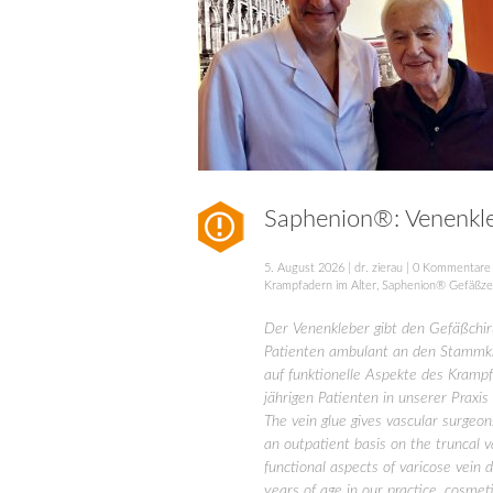
Saphenion®: Venenkle
5. August 2026
|
dr. zierau
|
0 Kommentare
Krampfadern im Alter
,
Saphenion® Gefäßze
Der Venenkleber gibt den Gefäßchiru
Patienten ambulant an den Stammkra
auf funktionelle Aspekte des Kramp
jährigen Patienten in unserer Prax
The vein glue gives vascular surgeons
an outpatient basis on the truncal v
functional aspects of varicose vein 
years of age in our practice, cosmeti