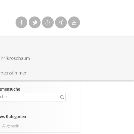
: Mikroschaum
entenstimmen
emensuche
che
ch:
ws Kategorien
Allgemein