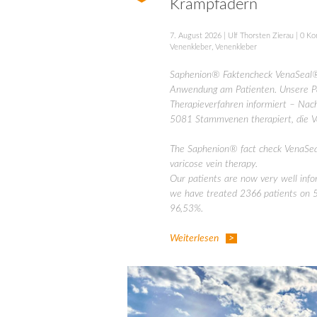
Krampfadern
7. August 2026
|
Ulf Thorsten Zierau
|
0 Ko
Venenkleber
,
Venenkleber
Saphenion® Faktencheck VenaSeal®
Anwendung am Patienten. Unsere Pat
Therapieverfahren informiert – Na
5081 Stammvenen therapiert, die Ve
The Saphenion® fact check VenaSeal
varicose vein therapy.
Our patients are now very well inf
we have treated 2366 patients on 50
96,53%.
Weiterlesen