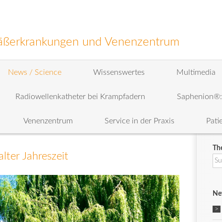
efäßerkrankungen und Venenzentrum
News / Science
Wissenswertes
Multimedia
Radiowellenkatheter bei Krampfadern
Saphenion®
Venenzentrum
Service in der Praxis
Pati
Th
lter Jahreszeit
Su
na
Ne