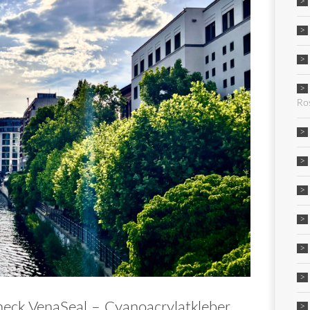
Ro
eck VenaSeal – Cyanoacrylatkleber