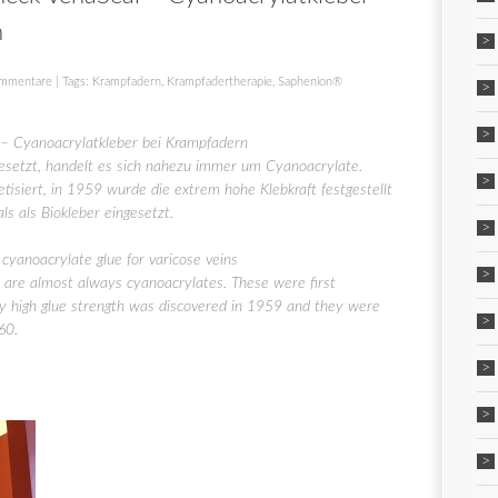
n
mmentare
| Tags:
Krampfadern
,
Krampfadertherapie
,
Saphenion®
– Cyanoacrylatkleber bei Krampfadern
gesetzt, handelt es sich nahezu immer um Cyanoacrylate.
isiert, in 1959 wurde die extrem hohe Klebkraft festgestellt
s als Biokleber eingesetzt.
cyanoacrylate glue for varicose veins
 are almost always cyanoacrylates. These were first
ly high glue strength was discovered in 1959 and they were
60.