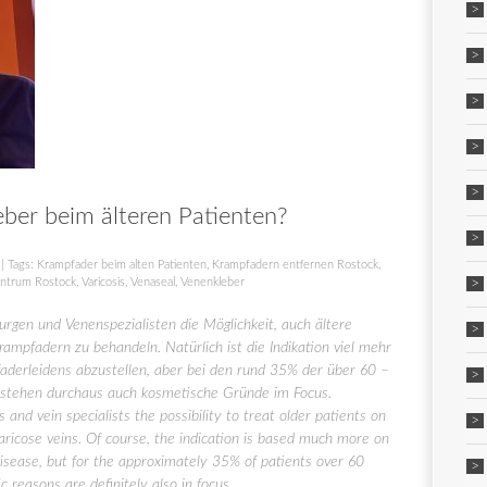
ber beim älteren Patienten?
| Tags:
Krampfader beim alten Patienten
,
Krampfadern entfernen Rostock
,
ntrum Rostock
,
Varicosis
,
Venaseal
,
Venenkleber
rgen und Venenspezialisten die Möglichkeit, auch ältere
mpfadern zu behandeln. Natürlich ist die Indikation viel mehr
faderleidens abzustellen, aber bei den rund 35% der über 60 –
is stehen durchaus auch kosmetische Gründe im Focus.
 and vein specialists the possibility to treat older patients on
aricose veins. Of course, the indication is based much more on
disease, but for the approximately 35% of patients over 60
c reasons are definitely also in focus.