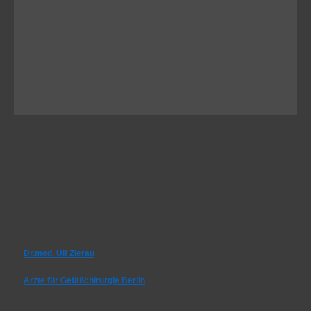
Dr.med. Ulf Zierau
Ärzte für Gefäßchirurgie Berlin