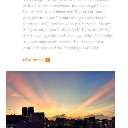
of Plebology”. We would like to present our patients
with a few recommendations from these guidelines
that we believe are important: The current clinical
guidelines from our Russian colleagues describe the
treatment of C1 varicose veins (spider veins, reticular
veins) on various parts of the body. These include the
well-known leg veins, abdominal wall veins, facial veins,
arm veins and decollete veins. The document was
written de novo and has no analogs worldwide.
Weiterlesen