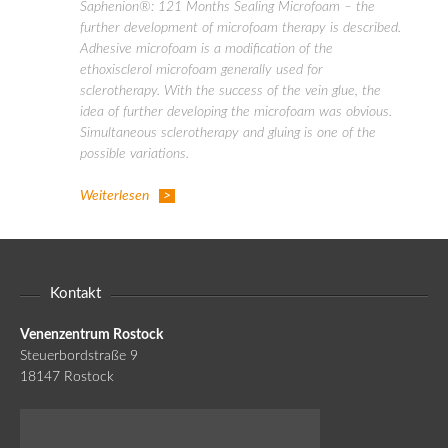
Saphenion®: 121 Months Sealing Microfoam – the
further development of microfoam therapy is described.
Adhesive microfoam is a modification of the
ethoxisclerol microfoam generally used for
sclerotherapy. With the success of the vein glue, the
idea of further developing the microfoam was obvious.
Simultaneous sclerotherapy and gluing is one of the
possible variations.
Weiterlesen
Kontakt
Venenzentrum Rostock
Steuerbordstraße 9
18147 Rostock