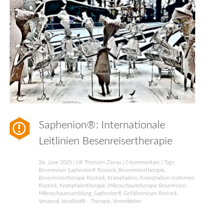
Saphenion®: Internationale
Leitlinien Besenreisertherapie
26. June 2025
|
Ulf Thorsten Zierau
|
0 Kommentare
| Tags:
Besenreiser Saphenion® Rostock
,
Besenreisertherapie
,
Besenreisertherapie Rostock
,
Krampfadern
,
Krampfadern entfernen
Rostock
,
Krampfadertherapie
,
Mikroschaumtherapie Besenreiser
,
Mikroschaumverödung
,
Saphenion® Gefäßzentrum Rostock
,
Venaseal
,
VenaSeal® - Therapie
,
Venenkleber