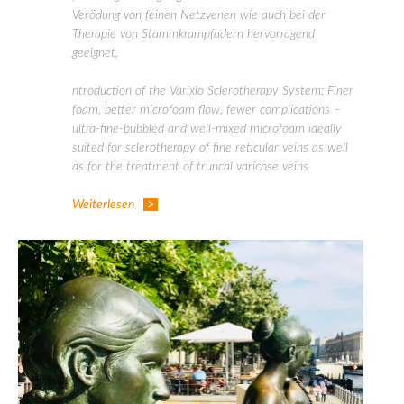
Verödung von feinen Netzvenen wie auch bei der
Therapie von Stammkrampfadern hervorragend
geeignet,
ntroduction of the Varixio Sclerotherapy System: Finer
foam, better microfoam flow, fewer complications –
ultra-fine-bubbled and well-mixed microfoam ideally
suited for sclerotherapy of fine reticular veins as well
as for the treatment of truncal varicose veins
Weiterlesen