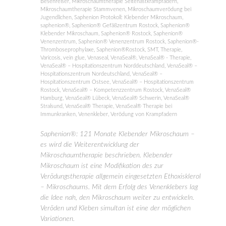
Besenreiser
,
Mikroschaumtherapie Seitenastkrampfadern
,
Mikroschaumtherapie Stammvenen
,
Mikroschaumverödung bei
Jugendlichen
,
Saphenion Protokoll: Klebender Mikroschaum
,
saphenion®
,
Saphenion® Gefäßzentrum Rostock
,
Saphenion®
Klebender Mikroschaum
,
Saphenion® Rostock
,
Saphenion®
Venenzentrum
,
Saphenion® Venenzentrum Rostock
,
Saphenion®-
Thromboseprophylaxe
,
Saphenion®Rostock
,
SMT
,
Therapie
,
Varicosis
,
vein glue
,
Venaseal
,
VenaSeal®
,
VenaSeal® - Therapie
,
VenaSeal® – Hospitationszentrum Norddeutschland
,
VenaSeal® –
Hospitationszentrum Nordeutschland
,
VenaSeal® –
Hospitationszentrum Ostsee
,
VenaSeal® – Hospitationszentrum
Rostock
,
VenaSeal® – Kompetenzzentrum Rostock
,
VenaSeal®
Hamburg
,
VenaSeal® Lübeck
,
VenaSeal® Schwerin
,
VenaSeal®
Stralsund
,
VenaSeal® Therapie
,
VenaSeal® Therapie bei
Immunkranken
,
Venenkleber
,
Verödung von Krampfadern
Saphenion®: 121 Monate Klebender Mikroschaum –
es wird die Weiterentwicklung der
Mikroschaumtherapie beschrieben. Klebender
Mikroschaum ist eine Modifikation des zur
Verödungstherapie allgemein eingesetzten Ethoxisklerol
– Mikroschaums. Mit dem Erfolg des Venenklebers lag
die Idee nah, den Mikroschaum weiter zu entwickeln.
Veröden und Kleben simultan ist eine der möglichen
Variationen.