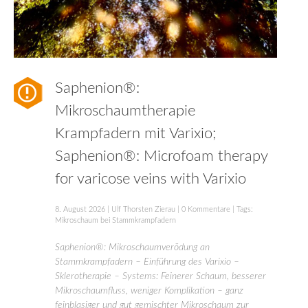
Saphenion®:
Mikroschaumtherapie
Krampfadern mit Varixio;
Saphenion®: Microfoam therapy
for varicose veins with Varixio
8. August 2026
|
Ulf Thorsten Zierau
|
0 Kommentare
| Tags:
Mikroschaum bei Stammkrampfadern
Saphenion®: Mikroschaumverödung an
Stammkrampfadern – Einführung des Varixio –
Sklerotherapie – Systems: Feinerer Schaum, besserer
Mikroschaumfluss, weniger Komplikation – ganz
feinblasiger und gut gemischter Mikroschaum zur