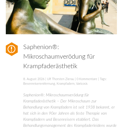
Saphenion®:
Mikroschaumverödung für
Krampfaderästhetik
8. August 2026
|
Ulf Thorsten Zierau
|
0 Kommentare
| Tags:
Besenreiserentfernung
,
Krampfadern
,
Varicosis
Saphenion®: Mikroschaumverödung für
Krampfaderästhetik – Der Mikroschaum zur
Behandlung von Krampfadern ist seit 1938 bekannt, er
hat sich in den 90er Jahren als feste Therapie von
Krampfadern und Besenreisern etabliert. Das
Behandlungsmanagement des Krampfaderleidens wurde