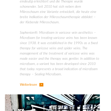
eindeutig erleichtert und die Therapie wurde
schonender. Seit 2010 hat sich neben dem
Mikroschaum eine Variante entwickelt, die heute eine
breite Indikation der Mikroschaumtherapie abbildet –
der Klebende Mikroschaum.
Saphenion®: Microfoam in varicose vein aesthetics –
Microfoam for treating varicose veins has been known
since 1938. It was established in the 1990s as a fixed
therapy for varicose veins and spider veins. The
management of the treatment of varicose veins was
made easier and the therapy was gentler. In addition to
microfoam, a variant has been developed since 2010
that today represents a broad indication of microfoam
therapy – Sealing Microfoam.
Weiterlesen