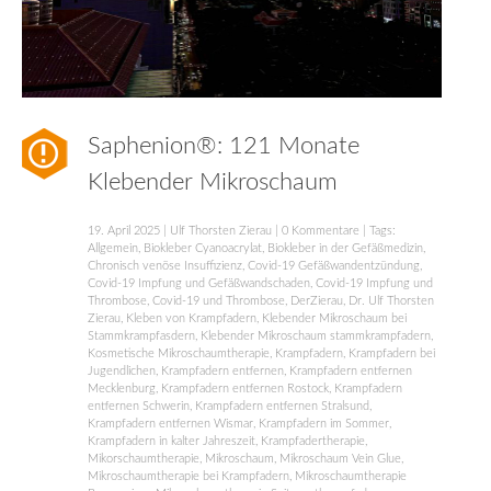
Saphenion®: 121 Monate
Klebender Mikroschaum
19. April 2025
|
Ulf Thorsten Zierau
|
0 Kommentare
| Tags:
Allgemein
,
Biokleber Cyanoacrylat
,
Biokleber in der Gefäßmedizin
,
Chronisch venöse Insuffizienz
,
Covid-19 Gefäßwandentzündung
,
Covid-19 Impfung und Gefäßwandschaden
,
Covid-19 Impfung und
Thrombose
,
Covid-19 und Thrombose
,
DerZierau
,
Dr. Ulf Thorsten
Zierau
,
Kleben von Krampfadern
,
Klebender Mikroschaum bei
Stammkrampfasdern
,
Klebender Mikroschaum stammkrampfadern
,
Kosmetische Mikroschaumtherapie
,
Krampfadern
,
Krampfadern bei
Jugendlichen
,
Krampfadern entfernen
,
Krampfadern entfernen
Mecklenburg
,
Krampfadern entfernen Rostock
,
Krampfadern
entfernen Schwerin
,
Krampfadern entfernen Stralsund
,
Krampfadern entfernen Wismar
,
Krampfadern im Sommer
,
Krampfadern in kalter Jahreszeit
,
Krampfadertherapie
,
Mikorschaumtherapie
,
Mikroschaum
,
Mikroschaum Vein Glue
,
Mikroschaumtherapie bei Krampfadern
,
Mikroschaumtherapie