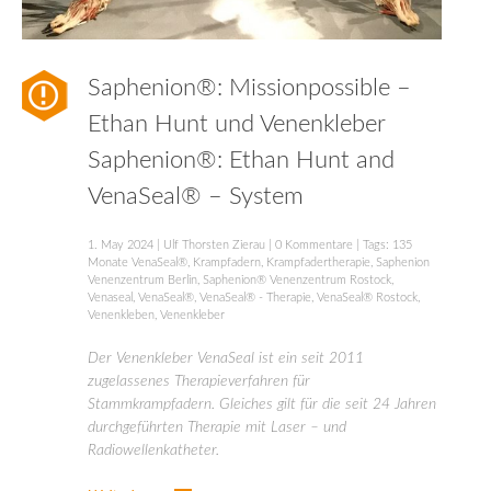
Saphenion®: Missionpossible –
Ethan Hunt und Venenkleber
Saphenion®: Ethan Hunt and
VenaSeal® – System
1. May 2024
|
Ulf Thorsten Zierau
|
0 Kommentare
| Tags:
135
Monate VenaSeal®
,
Krampfadern
,
Krampfadertherapie
,
Saphenion
Venenzentrum Berlin
,
Saphenion® Venenzentrum Rostock
,
Venaseal
,
VenaSeal®
,
VenaSeal® - Therapie
,
VenaSeal® Rostock
,
Venenkleben
,
Venenkleber
Der Venenkleber VenaSeal ist ein seit 2011
zugelassenes Therapieverfahren für
Stammkrampfadern. Gleiches gilt für die seit 24 Jahren
durchgeführten Therapie mit Laser – und
Radiowellenkatheter.