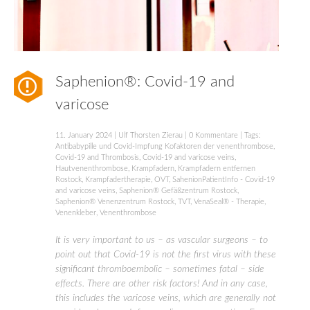
Saphenion®: Covid-19 and
varicose
11. January 2024
|
Ulf Thorsten Zierau
|
0 Kommentare
| Tags:
Antibabypille und Covid-Impfung Kofaktoren der venenthrombose
,
Covid-19 and Thrombosis
,
Covid-19 and varicose veins
,
Hautvenenthrombose
,
Krampfadern
,
Krampfadern entfernen
Rostock
,
Krampfadertherapie
,
OVT
,
SahenionPatientInfo - Covid-19
and varicose veins
,
Saphenion® Gefäßzentrum Rostock
,
Saphenion® Venenzentrum Rostock
,
TVT
,
VenaSeal® - Therapie
,
Venenkleber
,
Venenthrombose
It is very important to us – as vascular surgeons – to
point out that Covid-19 is not the first virus with these
significant thromboembolic – sometimes fatal – side
effects. There are other risk factors! And in any case,
this includes the varicose veins, which are generally not