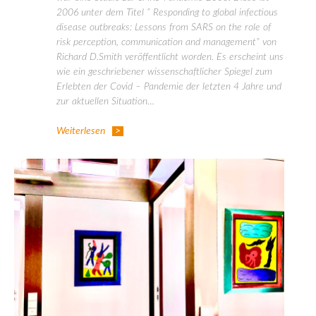
2006 unter dem Titel ” Responding to global infectious
disease outbreaks: Lessons from SARS on the role of
risk perception, communication and management” von
Richard D.Smith veröffentlicht worden. Es erscheint uns
wie ein geschriebener wissenschaftlicher Spiegel zum
Erlebten der Covid – Pandemie der letzten 4 Jahre und
zur aktuellen Situation…
Weiterlesen