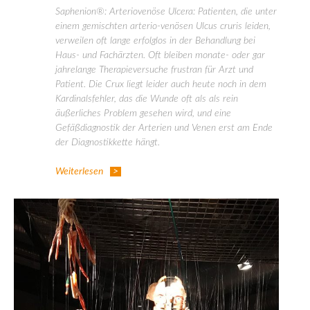
Saphenion®: Arteriovenöse Ulcera: Patienten, die unter
einem gemischten arterio-venösen Ulcus cruris leiden,
verweilen oft lange erfolglos in der Behandlung bei
Haus- und Fachärzten. Oft bleiben monate- oder gar
jahrelange Therapieversuche frustran für Arzt und
Patient. Die Crux liegt leider auch heute noch in dem
Kardinalsfehler, das die Wunde oft als als rein
äußerliches Problem gesehen wird, und eine
Gefäßdiagnostik der Arterien und Venen erst am Ende
der Diagnostikkette hängt.
Weiterlesen