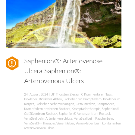
Saphenion®: Arteriovenöse
Ulcera Saphenion®:
Arteriovenous Ulcers
24. August 2024
|
Ulf Thorsten Zierau
|
0 Kommentare
| Tags:
Biokleber
,
Biokleber Abbau
,
Biokleber für Krampfadern
,
Biokleber im
Körper
,
Biokleber Nebenwirkungen
,
Gefäßmedizin
,
Kampfadern
,
Krampfadern entfernen Rostock
,
Krampfadertherapie
,
Saphenion®
Gefäßzentrum Rostock
,
Saphenion® Venenzentrum Rostock
,
VenaSeal beim Arterienverschluss
,
VenaSeal beim Raucherbein
,
VenaSeal® - Therapie
,
Venenkleber
,
Venenkleber beim kombinierten
arteriovenösen Ulcus