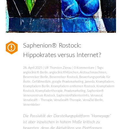
Saphenion® Rostock:
Hippokrates versus Internet?
28. April 2025
|
Ulf Thorsten Zierau
|
0 Kommentare
| Tags:
angioclinic® Berlin
,
angioclinic®München
,
Arztsuchmaschinen
,
Besenreiser Berlin
,
Besenreiser Rostock
,
Bewertungsportale für
Ärzte
,
Gefäßmedizin
,
google Praxismarketing
,
jameda
,
Krampfadern
,
Krampfadern Berlin
,
Krampfadern entfernen Rostock
,
Krampfadern
Rostock
,
Krampfadertherapie
,
Praxismarketing
,
Saphenion®
Venenzentrum Rostock
,
SaphenionPatientenInfo
,
Venaseal
,
VenaSeal® - Therapie
,
VenaSeal®-Therapie
,
VenaZiel Berlin
,
Venenkleber
Die Passivität der Darstellungsplattform “Homepage”
ist aber inzwischen in hohem Maße kritisch zu
bewerten, denn die Aktivitäten von Plattformen,