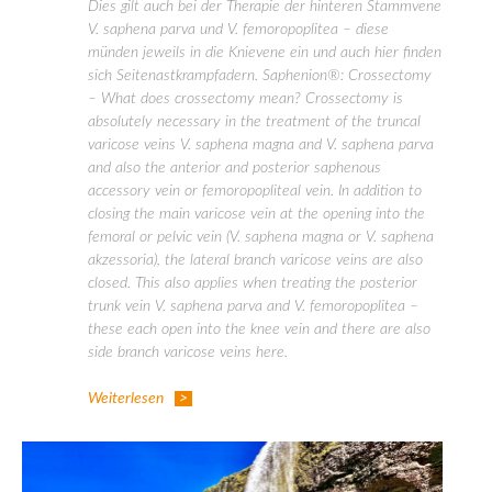
Dies gilt auch bei der Therapie der hinteren Stammvene
V. saphena parva und V. femoropoplitea – diese
münden jeweils in die Knievene ein und auch hier finden
sich Seitenastkrampfadern. Saphenion®: Crossectomy
– What does crossectomy mean? Crossectomy is
absolutely necessary in the treatment of the truncal
varicose veins V. saphena magna and V. saphena parva
and also the anterior and posterior saphenous
accessory vein or femoropopliteal vein. In addition to
closing the main varicose vein at the opening into the
femoral or pelvic vein (V. saphena magna or V. saphena
akzessoria), the lateral branch varicose veins are also
closed. This also applies when treating the posterior
trunk vein V. saphena parva and V. femoropoplitea –
these each open into the knee vein and there are also
side branch varicose veins here.
Weiterlesen