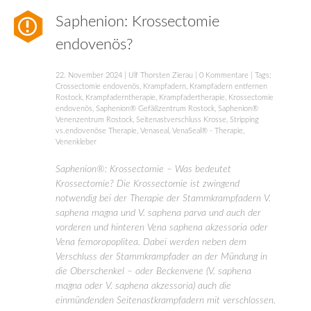
Saphenion: Krossectomie
endovenös?
22. November 2024
|
Ulf Thorsten Zierau
|
0 Kommentare
| Tags:
Crossectomie endovenös
,
Krampfadern
,
Krampfadern entfernen
Rostock
,
Krampfaderntherapie
,
Krampfadertherapie
,
Krossectomie
endovenös
,
Saphenion® Gefäßzentrum Rostock
,
Saphenion®
Venenzentrum Rostock
,
Seitenastverschluss Krosse
,
Stripping
vs.endovenöse Therapie
,
Venaseal
,
VenaSeal® - Therapie
,
Venenkleber
Saphenion®: Krossectomie – Was bedeutet
Krossectomie? Die Krossectomie ist zwingend
notwendig bei der Therapie der Stammkrampfadern V.
saphena magna und V. saphena parva und auch der
vorderen und hinteren Vena saphena akzessoria oder
Vena femoropoplitea. Dabei werden neben dem
Verschluss der Stammkrampfader an der Mündung in
die Oberschenkel – oder Beckenvene (V. saphena
magna oder V. saphena akzessoria) auch die
einmündenden Seitenastkrampfadern mit verschlossen.