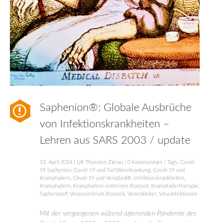
Saphenion®: Globale Ausbrüche
von Infektionskrankheiten –
Lehren aus SARS 2003 / update
13. April 2024
|
Ulf Thorsten Zierau
|
0 Kommentare
| Tags:
Covid-
19 Saphenion
,
Covid-19 und Gefäßeerkrankung
,
Covid-19 und
Krampfadern
,
Covid-19 und VenaSeal®
,
Infektionskrankheiten
,
Krampfadern
,
Krampfadern entfernen Rostock
,
Krampfadertherapie
,
Saphenion® Venenzentrum Rostock
,
Venenkleber
,
Virusinfektionen
Mit der vergangenen wütend agierenden Pandemie des