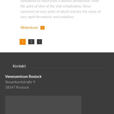
considered so much from a disease perspective. From
the point of view of the viral complication, these
represent an easy point of attack and are the cause of
very rapid thrombosis and embolism.
Weiterlesen
1
2
›
Kontakt
Venenzentrum Rostock
Steuerbordstraße 9
18147 Rostock