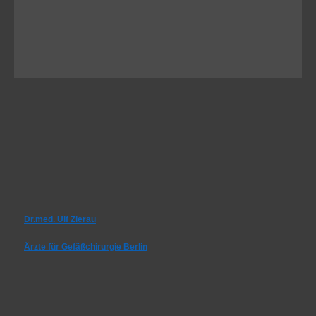
Dr.med. Ulf Zierau
Ärzte für Gefäßchirurgie Berlin