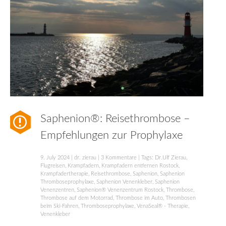
Saphenion®: Reisethrombose –
Empfehlungen zur Prophylaxe
9. July 2024
|
dr. zierau
|
3 Kommentare
| Tags:
Dr.Ulf Zierau
,
Flugreisen
,
Krampfadern
,
Krampfadern entfernen Rostock
,
Krampfadertherapie
,
Reisethrombose
,
Saphenion
,
Saphenion
Thromboseprophylaxe
,
Saphenion Venenkleber
,
Saphenion
Venenzentren
,
Saphenion® Venenzentrum Rostock
,
Thrombose
,
Thrombose auf dem Motorrad
,
Thrombose im Auto
,
Thrombosen
beim Ski-Fahren
,
Thromboseprophylaxe
,
VenaSeal® - Therapie
,
Venenkleber