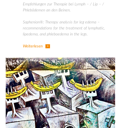
Empfehlungen zur Therapie bei Lymph – / Lip – /
Phlebödemen an den Beinen.
Saphenion®: Therapy analysis for leg edema –
recommendations for the treatment of lymphatic,
lipedema, and phleboedema in the legs.
Weiterlesen