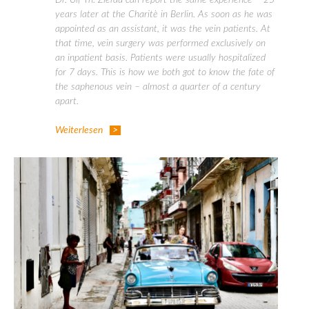
Dr. Ulf Th. Zierau can report the same experience – 25
years later at the Charitè in Berlin. As soon as he was
appointed as an assistant, it was the vein patients. At
that time, vein surgery was performed exclusively on
an inpatient basis. Patients were usually hospitalized
for 7 days. This is how we both got to know the fate of
the saphenous vein – almost a quarter of a century
apart.
Weiterlesen