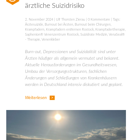
ärztliche Suizidrisiko
2. November 2024
|
Ulf Thorsten Zierau
|
0 Kommentare
| Tags:
Ärztesuizide
,
Burnout bei Ärzten
,
Burnout beim Chirurgen
,
Krampfadern
,
Krampfadern entfernen Rostock
,
Krampfadertherapie
,
Saphenion® Venenzentrum Rostock
,
Suizidrate Medizin
,
VenaSeal®
- Therapie
,
Venenkleber
Burn-out, Depressionen und Suizidalität sind unter
Ärzten häufiger als allgemein vermutet und bekannt.
Aktuelle Herausforderungen im Gesundheitswesen,
Umbau der Versorgungsstrukturen, fachlichen
Änderungen und Schließungen von Krankenhäusern
werden in Deutschland intensiv diskutiert und geplant.
Weiterlesen