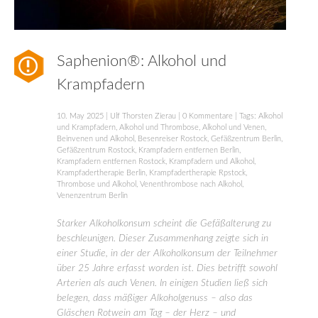
Saphenion®: Alkohol und
Krampfadern
10. May 2025
|
Ulf Thorsten Zierau
|
0 Kommentare
| Tags:
Alkohol
und Krampfadern
,
Alkohol und Thrombose
,
Alkohol und Venen
,
Beinvenen und Alkohol
,
Besenreiser Rostock
,
Gefäßzentrum Berlin
,
Gefäßzentrum Rostock
,
Krampfadern entfernen Berlin
,
Krampfadern entfernen Rostock
,
Krampfadern und Alkohol
,
Krampfadertherapie Berlin
,
Krampfadertherapie Rpstock
,
Thrombose und Alkohol
,
Venenthrombose nach Alkohol
,
Venenzentrum Berlin
Starker Alkoholkonsum scheint die Gefäßalterung zu
beschleunigen. Dieser Zusammenhang zeigte sich in
einer Studie, in der der Alkoholkonsum der Teilnehmer
über 25 Jahre erfasst worden ist. Dies betrifft sowohl
Arterien als auch Venen. In einigen Studien ließ sich
belegen, dass mäßiger Alkoholgenuss – also das
Gläschen Rotwein am Tag – der Herz – und