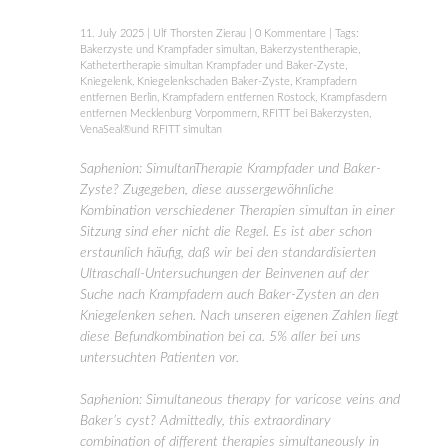
11. July 2025
|
Ulf Thorsten Zierau
|
0 Kommentare
| Tags:
Bakerzyste und Krampfader simultan
,
Bakerzystentherapie
,
Kathetertherapie simultan Krampfader und Baker-Zyste
,
Kniegelenk
,
Kniegelenkschaden Baker-Zyste
,
Krampfadern
entfernen Berlin
,
Krampfadern entfernen Rostock
,
Krampfasdern
entfernen Mecklenburg Vorpommern
,
RFITT bei Bakerzysten
,
VenaSeal®und RFITT simultan
Saphenion: SimultanTherapie Krampfader und Baker-
Zyste? Zugegeben, diese aussergewöhnliche
Kombination verschiedener Therapien simultan in einer
Sitzung sind eher nicht die Regel. Es ist aber schon
erstaunlich häufig, daß wir bei den standardisierten
Ultraschall-Untersuchungen der Beinvenen auf der
Suche nach Krampfadern auch Baker-Zysten an den
Kniegelenken sehen. Nach unseren eigenen Zahlen liegt
diese Befundkombination bei ca. 5% aller bei uns
untersuchten Patienten vor.
Saphenion: Simultaneous therapy for varicose veins and
Baker’s cyst? Admittedly, this extraordinary
combination of different therapies simultaneously in