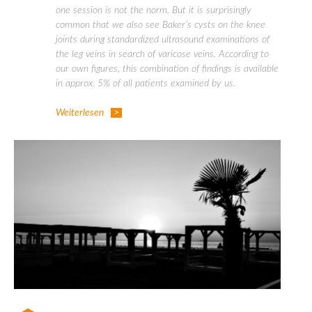
one session is not the norm. But it is surprisingly
common that we also see Baker’s cysts on the knee
joints during standardized ultrasound examinations of
the leg veins in search of varicose veins. According to
our own figures, this combination of findings is available
in approx. 5% of all patients examined by us.
Weiterlesen