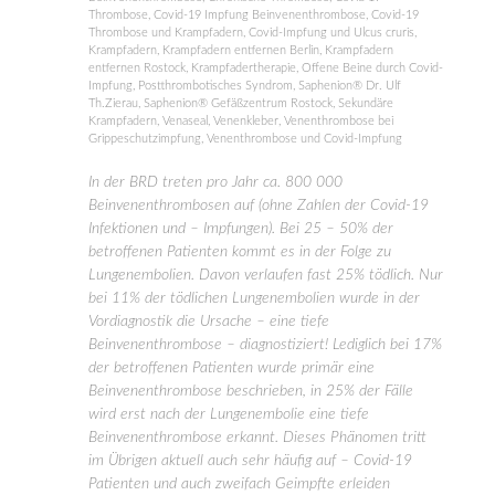
Thrombose
,
Covid-19 Impfung Beinvenenthrombose
,
Covid-19
Thrombose und Krampfadern
,
Covid-Impfung und Ulcus cruris
,
Krampfadern
,
Krampfadern entfernen Berlin
,
Krampfadern
entfernen Rostock
,
Krampfadertherapie
,
Offene Beine durch Covid-
Impfung
,
Postthrombotisches Syndrom
,
Saphenion® Dr. Ulf
Th.Zierau
,
Saphenion® Gefäßzentrum Rostock
,
Sekundäre
Krampfadern
,
Venaseal
,
Venenkleber
,
Venenthrombose bei
Grippeschutzimpfung
,
Venenthrombose und Covid-Impfung
In der BRD treten pro Jahr ca. 800 000
Beinvenenthrombosen auf (ohne Zahlen der Covid-19
Infektionen und – Impfungen). Bei 25 – 50% der
betroffenen Patienten kommt es in der Folge zu
Lungenembolien. Davon verlaufen fast 25% tödlich. Nur
bei 11% der tödlichen Lungenembolien wurde in der
Vordiagnostik die Ursache – eine tiefe
Beinvenenthrombose – diagnostiziert! Lediglich bei 17%
der betroffenen Patienten wurde primär eine
Beinvenenthrombose beschrieben, in 25% der Fälle
wird erst nach der Lungenembolie eine tiefe
Beinvenenthrombose erkannt. Dieses Phänomen tritt
im Übrigen aktuell auch sehr häufig auf – Covid-19
Patienten und auch zweifach Geimpfte erleiden