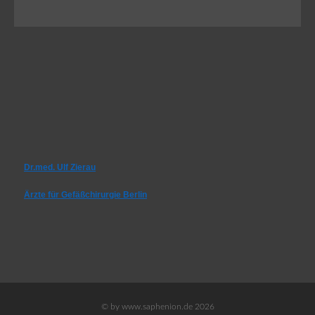
Dr.med. Ulf Zierau
Ärzte für Gefäßchirurgie Berlin
© by www.saphenion.de 2026