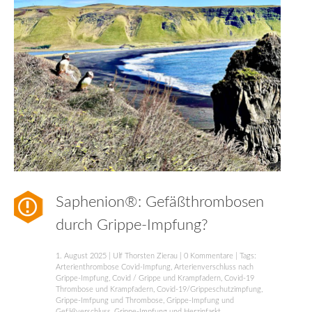
Saphenion®: Gefäßthrombosen
durch Grippe-Impfung?
1. August 2025
|
Ulf Thorsten Zierau
|
0 Kommentare
| Tags:
Arterienthrombose Covid-Impfung
,
Arterienverschluss nach
Grippe-Impfung
,
Covid / Grippe und Krampfadern
,
Covid-19
Thrombose und Krampfadern
,
Covid-19/Grippeschutzimpfung
,
Grippe-Imfpung und Thrombose
,
Grippe-Impfung und
Gefäßverschluss
,
Grippe-Impfung und Herzinfarkt
,