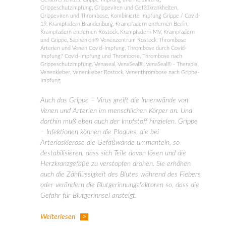
Grippeschutzimpfung
,
Grippeviren und Gefäßkrankheiten
,
Grippeviren und Thrombose
,
Kombinierte Impfung Grippe / Covid-
19
,
Krampfadern Brandenburg
,
Krampfadern entfernen Berlin
,
Krampfadern entfernen Rostock
,
Krampfadern MV
,
Krampfadern
und Grippe
,
Saphenion® Venenzentrum Rostock
,
Thrombose
Arterien und Venen Covid-Impfung
,
Thrombose durch Covid-
Impfung? Covid-Impfung und Thrombose
,
Thrombose nach
Grippeschutzimpfung
,
Venaseal
,
VenaSeal®
,
VenaSeal® - Therapie
,
Venenkleber
,
Venenkleber Rostock
,
Venenthrombose nach Grippe-
Impfung
Auch das Grippe – Virus greift die Innenwände von
Venen und Arterien im menschlichen Körper an. Und
dorthin muß eben auch der Impfstoff hinzielen. Grippe
– Infektionen können die Plaques, die bei
Arteriosklerose die Gefäßwände ummanteln, so
destabilisieren, dass sich Teile davon lösen und die
Herzkranzgefäße zu verstopfen drohen. Sie erhöhen
auch die Zähflüssigkeit des Blutes während des Fiebers
oder verändern die Blutgerinnungsfaktoren so, dass die
Gefahr für Blutgerinnsel ansteigt.
Weiterlesen