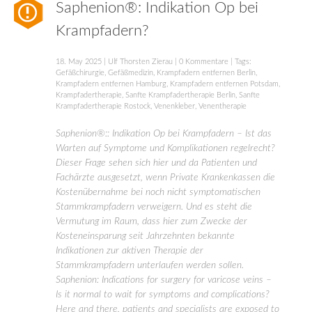
Saphenion®: Indikation Op bei
Krampfadern?
18. May 2025
|
Ulf Thorsten Zierau
|
0 Kommentare
| Tags:
Gefäßchirurgie
,
Gefäßmedizin
,
Krampfadern entfernen Berlin
,
Krampfadern entfernen Hamburg
,
Krampfadern entfernen Potsdam
,
Krampfadertherapie
,
Sanfte Krampfadertherapie Berlin
,
Sanfte
Krampfadertherapie Rostock
,
Venenkleber
,
Venentherapie
Saphenion®:: Indikation Op bei Krampfadern – Ist das
Warten auf Symptome und Komplikationen regelrecht?
Dieser Frage sehen sich hier und da Patienten und
Fachärzte ausgesetzt, wenn Private Krankenkassen die
Kostenübernahme bei noch nicht symptomatischen
Stammkrampfadern verweigern. Und es steht die
Vermutung im Raum, dass hier zum Zwecke der
Kosteneinsparung seit Jahrzehnten bekannte
Indikationen zur aktiven Therapie der
Stammkrampfadern unterlaufen werden sollen.
Saphenion: Indications for surgery for varicose veins –
Is it normal to wait for symptoms and complications?
Here and there, patients and specialists are exposed to