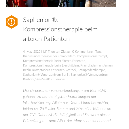
Saphenion®:
Kompressionstherapie beim
älteren Patienten
4. May 2025
|
Ulf Thorsten Zierau
|
0 Kommentare
| Tags:
Kmpressionstherapie bei Krampfadern
,
Kompressionsstrumpf
,
Kompressionstherapie beim älteren Patienten
,
Kompressionstherapie beim Lymphödem
,
Krampfadern entfernen
Berlin
,
Krampfadern entfernen Rostock
,
Krampfadertherapie
,
Saphenion® Venenzentrum Berlin
,
Saphenion® Venenzentrum
Rostock
,
VenaSeal® - Therapie
Die chronischen Venenerkrankungen am Bein (CVI)
gehören zu den häufigsten Erkrankungen der
Weltbevölkerung. Allein nur Deutschland betrachtet,
leiden ca. 25% aller Frauen und 20% aller Männer an
der CVI. Dabei ist die Häufigkeit und Schwere dieser
Erkrankung mit dem Alter der Menschen zunehmend.