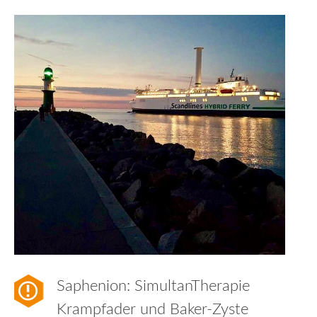
Saphenion: SimultanTherapie
Krampfader und Baker-Zyste