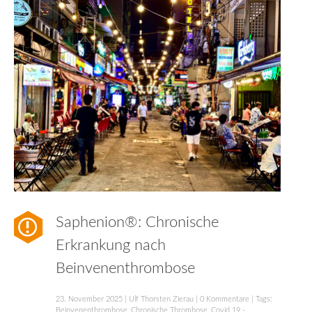
Saphenion®: Chronische
Erkrankung nach
Beinvenenthrombose
23. November 2025
|
Ulf Thorsten Zierau
|
0 Kommentare
| Tags:
Beinvenenthrombose
,
Chronische Thrombose
,
Covid 19 -