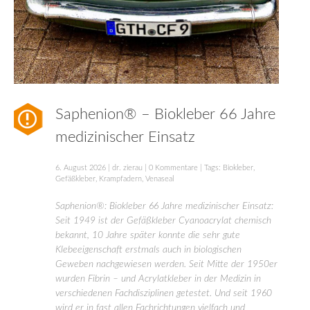
Saphenion® – Biokleber 66 Jahre
medizinischer Einsatz
6. August 2026
|
dr. zierau
|
0 Kommentare
| Tags:
Biokleber
,
Gefäßkleber
,
Krampfadern
,
Venaseal
Saphenion®: Biokleber 66 Jahre medizinischer Einsatz:
Seit 1949 ist der Gefäßkleber Cyanoacrylat chemisch
bekannt, 10 Jahre später konnte die sehr gute
Klebeeigenschaft erstmals auch in biologischen
Geweben nachgewiesen werden. Seit Mitte der 1950er
wurden Fibrin – und Acrylatkleber in der Medizin in
verschiedenen Fachdisziplinen getestet. Und seit 1960
wird er in fast allen Fachrichtungen vielfach und