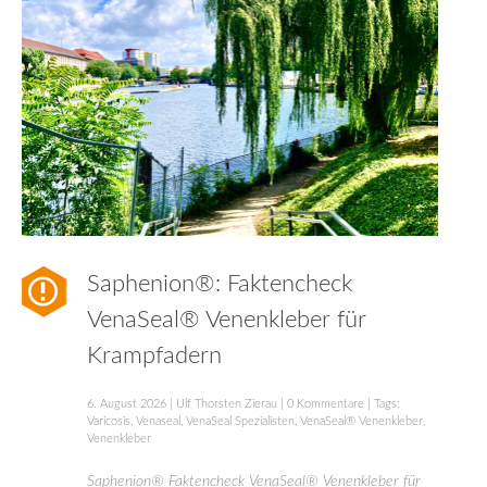
Saphenion®: Faktencheck
VenaSeal® Venenkleber für
Krampfadern
6. August 2026
|
Ulf Thorsten Zierau
|
0 Kommentare
| Tags:
Varicosis
,
Venaseal
,
VenaSeal Spezialisten
,
VenaSeal® Venenkleber
,
Venenkleber
Saphenion® Faktencheck VenaSeal® Venenkleber für