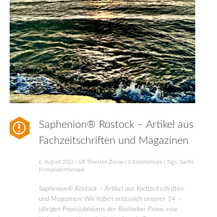
Saphenion® Rostock – Artikel aus
Fachzeitschriften und Magazinen
6. August 2026
|
Ulf Thorsten Zierau
|
0 Kommentare
| Tags:
Sanfte
Krampfadertherapie
Saphenion® Rostock – Artikel aus Fachzeitschriften
und Magazinen: Wir haben anlässlich unseres 14 –
jährigen Praxisjubiläums der Rostocker Praxis eine