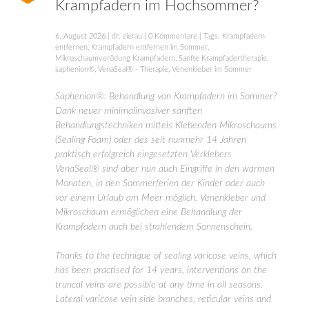
Krampfadern im Hochsommer?
6. August 2026
|
dr. zierau
|
0 Kommentare
| Tags:
Krampfadern
entfernen
,
Krampfadern entfernen im Sommer
,
Mikroschaumverödung Krampfadern
,
Sanfte Krampfadertherapie
,
saphenion®
,
VenaSeal® - Therapie
,
Venenkleber im Sommer
Saphenion®: Behandlung von Krampfadern im Sommer?
Dank neuer minimalinvasiver sanften
Behandlungstechniken mittels Klebenden Mikroschaums
(Sealing Foam) oder des seit nunmehr 14 Jahren
praktisch erfolgreich eingesetzten Verklebers
VenaSeal® sind aber nun auch Eingriffe in den warmen
Monaten, in den Sommerferien der Kinder oder auch
vor einem Urlaub am Meer möglich. Venenkleber und
Mikroschaum ermöglichen eine Behandlung der
Krampfadern auch bei strahlendem Sonnenschein.
Thanks to the technique of sealing varicose veins, which
has been practised for 14 years, interventions on the
truncal veins are possible at any time in all seasons.
Lateral varicose vein side branches, reticular veins and