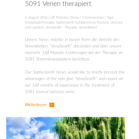
5091 Venen therapiert
6. August 2026
|
Ulf Thorsten Zierau
|
0 Kommentare
| Tags:
Krampfadertherapie
,
Saphenion® Gefäßzentrum Rostock
,
Varicosis
und Lipödem
,
VenaSeal® - Therapie
,
Venenkleber
Unsere News möchte in kurzer Form die Vorteile des
Venenklebers “VenaSeal®” darstellen und über unsere
nunmehr 168 Monate Erfahrungen bei der Therapie an
5081 Stammkrampfadern berichten.
Our Saphenion® News would like to briefly present the
advantages of the vein glue “VenaSeal®” and report on
our 168 months of experience in the treatment of
5081 truncal varicose veins.
Weiterlesen