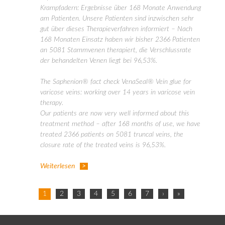
Krampfadern: Ergebnisse über 168 Monate Anwendung
am Patienten. Unsere Patienten sind inzwischen sehr
gut über dieses Therapieverfahren informiert – Nach
168 Monaten Einsatz haben wir bisher 2366 Patienten
an 5081 Stammvenen therapiert, die Verschlussrate
der behandelten Venen liegt bei 96,53%.
The Saphenion® fact check VenaSeal® Vein glue for
varicose veins: working over 14 years in varicose vein
therapy.
Our patients are now very well informed about this
treatment method – after 168 months of use, we have
treated 2366 patients on 5081 truncal veins, the
closure rate of the treated veins is 96,53%.
Weiterlesen
1
2
3
4
5
6
7
›
»