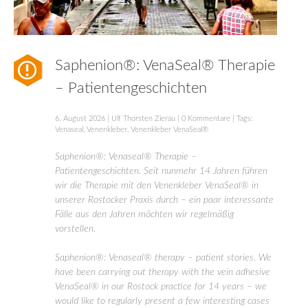
Saphenion®: VenaSeal® Therapie
– Patientengeschichten
6. August 2026
|
Ulf Thorsten Zierau
|
0 Kommentare
| Tags:
Venaseal
,
Venenkleber
,
Venenkleber VenaSeal®
Saphenion®: Venaseal® Therapie –
Patientengeschichten. Seit nunmehr 14 Jahren führen
wir die Therapie mit den Venenkleber VenaSeal® in
unserer Rostocker Praxis durch – ein paar interessante
Fälle aus den Jahren möchten wir regelmäßig
vorstellen.
Saphenion®: Venaseal® therapy – patient stories. We
have been carrying out therapy with the vein adhesive
VenaSeal® in our Rostock practice for 14 years – we
would like to regularly present a few interesting cases