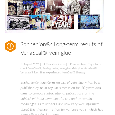
Saphenion®: Long-term results of
VenaSeal®-vein glue
5. August 2026
|
Ulf Thorsten Zierau
|
0 Kommentare
| Tags:
fact-
check VenaSeal®
,
Sealing veins
,
vein glue
,
Vein glue VenaSeal®
,
Venaseal® long time experiences
,
VenaSeal® therapy
Saphenion®: long-term results of vein glue – has been
published by us in regular succession for 10 years and
aims to compare international publications on the
subject with our own experiences and to remain
meaningful. Our patients are now very well informed
about this therapy method for varicose veins, which has