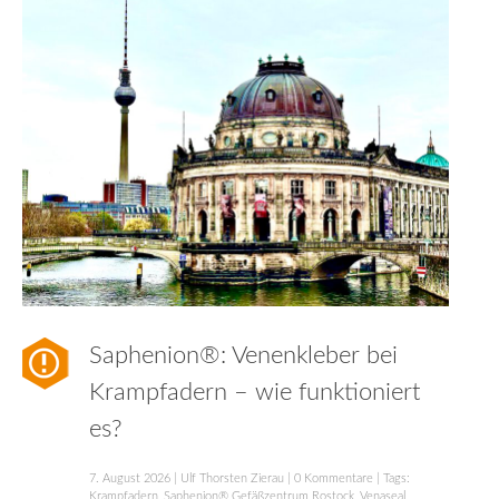
Saphenion®: Venenkleber bei
Krampfadern – wie funktioniert
es?
7. August 2026
|
Ulf Thorsten Zierau
|
0 Kommentare
| Tags:
Krampfadern
,
Saphenion® Gefäßzentrum Rostock
,
Venaseal
,