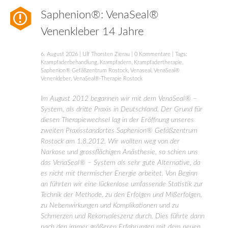
Saphenion®: VenaSeal®
Venenkleber 14 Jahre
6. August 2026
|
Ulf Thorsten Zierau
|
0 Kommentare
| Tags:
Krampfaderbehandlung
,
Krampfadern
,
Krampfadertherapie
,
Saphenion® Gefäßzentrum Rostock
,
Venaseal
,
VenaSeal®
Venenkleber
,
VenaSeal®-Therapie Rostock
Im August 2012 begannen wir mit dem VenaSeal® –
System, als dritte Praxis in Deutschland. Der Grund für
diesen Therapiewechsel lag in der Eröffnung unseres
zweiten Praxisstandortes Saphenion® Gefäßzentrum
Rostock am 1.8.2012. Wir wollten weg von der
Narkose und grossflächigen Anästhesie, so schien uns
das VenaSeal® – System als sehr gute Alternative, da
es nicht mit thermischer Energie arbeitet. Von Beginn
an führten wir eine lückenlose umfassende Statistik zur
Technik der Methode, zu den Erfolgen und Mißerfolgen,
zu Nebenwirkungen und Komplikationen und zu
Schmerzen und Rekonvaleszenz durch. Dies führte dann
nach den immer größeren Erfahrungen mit dem neuen