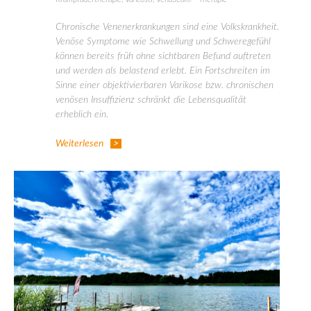
Chronische Venenerkrankungen sind eine Volkskrankheit.
Venöse Symptome wie Schwellung und Schweregefühl
können bereits früh ohne sichtbaren Befund auftreten
und werden als belastend erlebt. Ein Fortschreiten im
Sinne einer objektivierbaren Varikose bzw. chronischen
venösen Insuffizienz schränkt die Lebensqualität
erheblich ein.
Weiterlesen