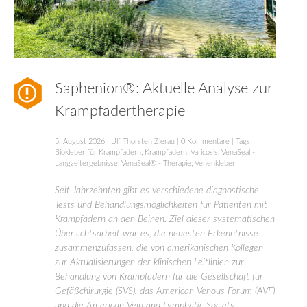
Saphenion®: Aktuelle Analyse zur
Krampfadertherapie
5. August 2026
|
Ulf Thorsten Zierau
|
0 Kommentare
| Tags:
Biokleber für Krampfadern
,
Krampfadern
,
Varicosis
,
VenaSeal -
Langzeitergebnisse
,
VenaSeal® - Therapie
,
Venenkleber
Seit Jahrzehnten gibt es verschiedene diagnostische
Tests und Behandlungsmöglichkeiten für Patienten mit
Krampfadern an den Beinen. Ziel dieser systematischen
Übersichtsarbeit war es, die neuesten Erkenntnisse
zusammenzufassen, die von amerikanischen Kollegen
zur Aktualisierungen der klinischen Leitlinien zur
Behandlung von Krampfadern für die Gesellschaft für
Gefäßchirurgie (SVS), das American Venous Forum (AVF)
und die American Vein and Lymphatic Society