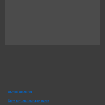
Dr.med. Ulf Zierau
Ärzte für Gefäßchirurgie Berlin