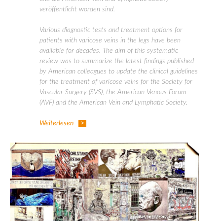
veröffentlicht worden sind.
Various diagnostic tests and treatment options for
patients with varicose veins in the legs have been
available for decades. The aim of this systematic
review was to summarize the latest findings published
by American colleagues to update the clinical guidelines
for the treatment of varicose veins for the Society for
Vascular Surgery (SVS), the American Venous Forum
(AVF) and the American Vein and Lymphatic Society.
Weiterlesen