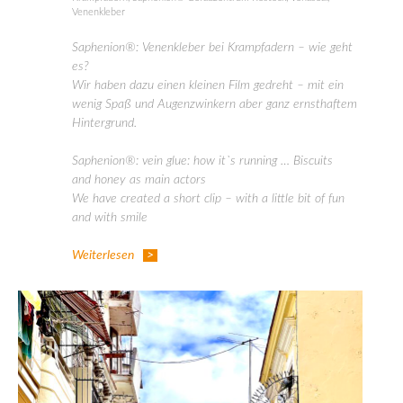
Venenkleber
Saphenion®: Venenkleber bei Krampfadern – wie geht
es?
Wir haben dazu einen kleinen Film gedreht – mit ein
wenig Spaß und Augenzwinkern aber ganz ernsthaftem
Hintergrund.
Saphenion®: vein glue: how it`s running … Biscuits
and honey as main actors
We have created a short clip – with a little bit of fun
and with smile
Weiterlesen