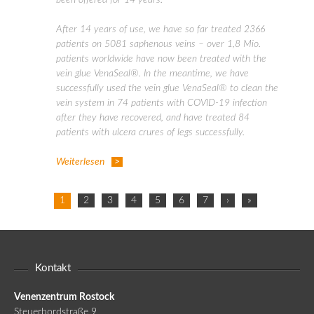
been offered for 14 years.
After 14 years of use, we have so far treated 2366
patients on 5081 saphenous veins – over 1,8 Mio.
patients worldwide have now been treated with the
vein glue VenaSeal®. In the meantime, we have
successfully used the vein glue VenaSeal® to clean the
vein system in 74 patients with COVID-19 infection
after they have recovered, and have treated 84
patients with ulcera crures of legs successfully.
Weiterlesen
1
2
3
4
5
6
7
›
»
Kontakt
Venenzentrum Rostock
Steuerbordstraße 9