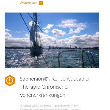
Weiterlesen
Saphenion®: Konsensuspapier
Therapie Chronischer
Venenerkrankungen
5. August 2026
|
dr. zierau
|
0 Kommentare
| Tags:
Krampfadertherapie
,
Varicosis
,
VenaSeal® - Therapie