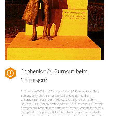
Saphenion®: Burnout beim
Chirurgen?
3. November 2024
|
Ulf Thorsten Zierau
|
2 Kommentare
| Tags:
Burnout bei Ärzten
,
Burnout bei Chirurgen
,
Burnout beim
Chirurgen
,
Burnout in der Praxis
,
Ganzheitliche Gefäßmedizin -
Dr.Zierau/Prof.Bürger/Kirstinwiedfeldt
,
Gefäßosteopathie Rostock
,
Krampfadern
,
Krampfadern entfernen Rostock
,
Krampfadertherapie
,
Krampfasdern
,
Saphenion® Gefäßzentrum Rostock
,
Saphenion®