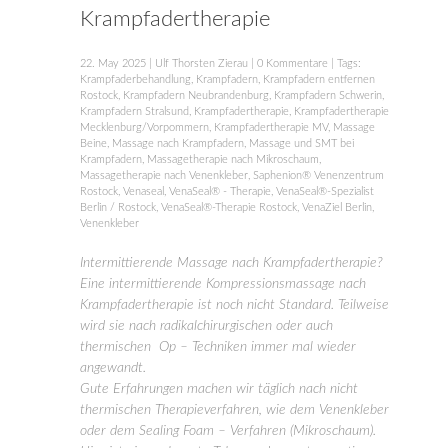
Krampfadertherapie
22. May 2025
|
Ulf Thorsten Zierau
|
0 Kommentare
| Tags:
Krampfaderbehandlung
,
Krampfadern
,
Krampfadern entfernen
Rostock
,
Krampfadern Neubrandenburg
,
Krampfadern Schwerin
,
Krampfadern Stralsund
,
Krampfadertherapie
,
Krampfadertherapie
Mecklenburg/Vorpommern
,
Krampfadertherapie MV
,
Massage
Beine
,
Massage nach Krampfadern
,
Massage und SMT bei
Krampfadern
,
Massagetherapie nach Mikroschaum
,
Massagetherapie nach Venenkleber
,
Saphenion® Venenzentrum
Rostock
,
Venaseal
,
VenaSeal® - Therapie
,
VenaSeal®-Spezialist
Berlin / Rostock
,
VenaSeal®-Therapie Rostock
,
VenaZiel Berlin
,
Venenkleber
Intermittierende Massage nach Krampfadertherapie?
Eine intermittierende Kompressionsmassage nach
Krampfadertherapie ist noch nicht Standard. Teilweise
wird sie nach radikalchirurgischen oder auch
thermischen Op – Techniken immer mal wieder
angewandt.
Gute Erfahrungen machen wir täglich nach nicht
thermischen Therapieverfahren, wie dem Venenkleber
oder dem Sealing Foam – Verfahren (Mikroschaum).