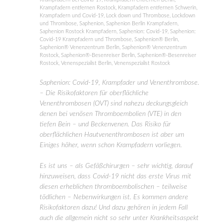
Krampfadern entfernen Rostock
,
Krampfadern entfernen Schwerin
,
Krampfadern und Covid-19
,
Lock down und Thrombose
,
Lockdown
und Thrombose
,
Saphenion
,
Saphenion Berlin Krampfadern
,
Saphenion Rostock Krampfadern
,
Saphenion: Covid-19
,
Saphenion:
Covid-19 Krampfadern und Thrombose
,
Saphenion® Berlin
,
Saphenion® Venenzentrum Berlin
,
Saphenion® Venenzentrum
Rostock
,
Saphenion®-Besenreiser Berlin
,
Saphenion®-Besenreiser
Rostock
,
Venenspezialist Berlin
,
Venenspezialist Rostock
Saphenion: Covid-19, Krampfader und Venenthrombose.
– Die Risikofaktoren für oberflächliche
Venenthrombosen (OVT) sind nahezu deckungsgleich
denen bei venösen Thromboembolien (VTE) in den
tiefen Bein – und Beckenvenen. Das Risiko für
oberflächlichen Hautvenenthrombosen ist aber um
Einiges höher, wenn schon Krampfadern vorliegen.
Es ist uns – als Gefäßchirurgen – sehr wichtig, darauf
hinzuweisen, dass Covid-19 nicht das erste Virus mit
diesen erheblichen thromboembolischen – teilweise
tödlichen – Nebenwirkungen ist. Es kommen andere
Risikofaktoren dazu! Und dazu gehören in jedem Fall
auch die allgemein nicht so sehr unter Krankheitsaspekt