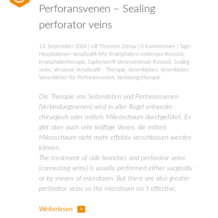
Perforansvenen – Sealing
perforator veins
13. September 2024
|
Ulf Thorsten Zierau
|
0 Kommentare
| Tags:
Hospitationen VenaSeal® MV
,
Krampfadern entfernen Rostock
,
Krampfadertherapie
,
Saphenion® Venenzentrum Rostock
,
Sealing
veins
,
Venaseal
,
VenaSeal® - Therapie
,
Venenkleben
,
Venenkleber
,
Venenkleber für Perforansvenen
,
Verödungstherapie
Die Therapie von Seitenästen und Perforansvenen
(Verbindungsvenen) wird in aller Regel entweder
chirurgisch oder mittels Mikroschaum durchgeführt. Es
gibt aber auch sehr kräftige Venen, die mittels
Mikroschaum nicht mehr effektiv verschlossen werden
können.
The treatment of side branches and perforator veins
(connecting veins) is usually performed either surgically
or by means of microfoam. But there are also greater
perforator veins so the microfoam isn`t effective.
Weiterlesen