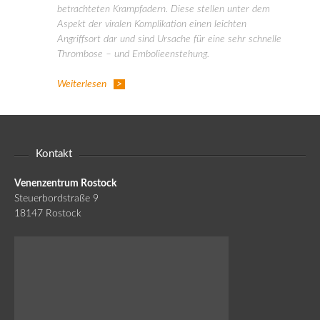
betrachteten Krampfadern. Diese stellen unter dem
Aspekt der viralen Komplikation einen leichten
Angriffsort dar und sind Ursache für eine sehr schnelle
Thrombose – und Embolieenstehung.
Weiterlesen
Kontakt
Venenzentrum Rostock
Steuerbordstraße 9
18147 Rostock