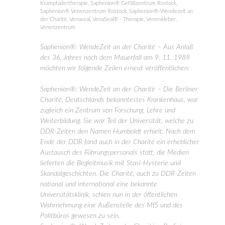
Krampfadertherapie
,
Saphenion® Gefäßzentrum Rostock
,
Saphenion® Venenzentrum Rostock
,
Saphenion®-Wendezeit an
der Charitè
,
Venaseal
,
VenaSeal® - Therapie
,
Venenkleber
,
Venenzentrum
Saphenion®: WendeZeit an der Charitè – Aus Anlaß
des 36. Jahres nach dem Mauerfall am 9. 11. 1989
möchten wir folgende Zeilen erneut veröffentlichen:
Saphenion®: WendeZeit an der Charitè – Die Berliner
Charité, Deutschlands bekanntestes Krankenhaus, war
zugleich ein Zentrum von Forschung, Lehre und
Weiterbildung. Sie war Teil der Universität, welche zu
DDR-Zeiten den Namen Humboldt erhielt. Nach dem
Ende der DDR fand auch in der Charité ein erheblicher
Austausch des Führungspersonals statt, die Medien
lieferten die Begleitmusik mit Stasi-Hysterie und
Skandalgeschichten. Die Charité, auch zu DDR-Zeiten
national und international eine bekannte
Universitätsklinik, schien nun in der öffentlichen
Wahrnehmung eine Außenstelle des MfS und des
Politbüros gewesen zu sein.