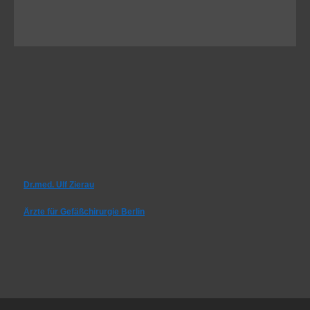
Dr.med. Ulf Zierau
Ärzte für Gefäßchirurgie Berlin