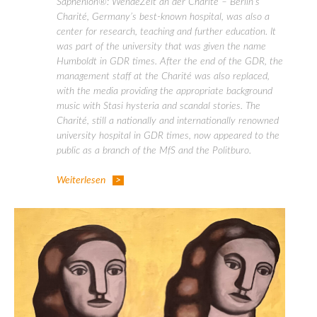
Saphenion®: WendeZeit an der Charitè – Berlin’s
Charité, Germany’s best-known hospital, was also a
center for research, teaching and further education. It
was part of the university that was given the name
Humboldt in GDR times. After the end of the GDR, the
management staff at the Charité was also replaced,
with the media providing the appropriate background
music with Stasi hysteria and scandal stories. The
Charité, still a nationally and internationally renowned
university hospital in GDR times, now appeared to the
public as a branch of the MfS and the Politburo.
Weiterlesen