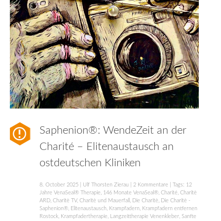
Saphenion®: WendeZeit an der
Charité – Elitenaustausch an
ostdeutschen Kliniken
8. October 2025
|
Ulf Thorsten Zierau
|
2 Kommentare
| Tags:
12
Jahre VenaSeal® Therapie
,
146 Monate VenaSeal®
,
Charité
,
Charitè
ARD
,
Charitè TV
,
Charitè und Mauerfall
,
Die Charitè
,
Die Charitè -
Saphenion®
,
Elitenaustausch
,
Krampfadern
,
Krampfadern entfernen
Rostock
,
Krampfadertherapie
,
Langzeittherapie Venenkleber
,
Sanfte