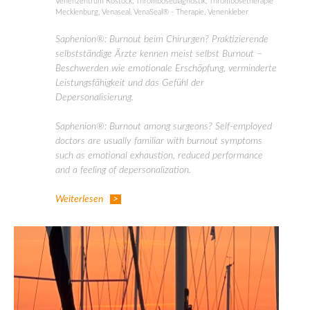
Venenzentrum Rostock
,
Thrombosediagnostik
,
Thrombosetherapie
Mecklenburg
,
Venaseal
,
VenaSeal® - Therapie
,
Venenkleber
Saphenion®: Burnout beim Chirurgen? Praktizierende
selbstständige Ärzte kennen meist selbst Burnout –
Beschwerden wie emotionale Erschöpfung, verminderte
Leistungsfähigkeit und das Gefühl der
Depersonalisierung.
Saphenion®: Burnout among surgeons? Self-employed
doctors are usually familiar with burnout symptoms
such as emotional exhaustion, reduced performance
and a feeling of depersonalization.
Weiterlesen