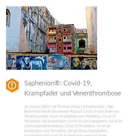
Saphenion®: Covid-19,
Krampfader und Venenthrombose
12. January 2024
|
Ulf Thorsten Zierau
|
0 Kommentare
| Tags:
Besenreiser Berlin
,
Besenreiser Rostock
,
Covid-19 Lock down und
Thromboserisiko
,
Covid-19 Lockdown und Thrombose
,
Covid-19
Thrombose und Krampfadern
,
Covid-19 und Krampfadern
,
Covid-19
und Krampfaderthrombose
,
Covid-19-Thrombose
,
Covid-19:
Krampfadern und Thrombose
,
Dr.Ulf Zierau
,
Krampfadern
,
Krampfadern bei Covid-19
,
Krampfadern entfernen Berlin
,