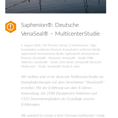
Saphenion®: Deutsche
VenaSeal® – MulticenterStudie
4. August 2026
|
Ulf Thorsten Zierau
|
0 Kommentare
| Tags:
Krampfadern entfernen Rostock
,
Krampfsdern entfernen Berlin
,
Saphenion® Venenzentrum Berlin
,
Saphenion® Venenzentrum
Rostock
,
VenaSeal® - Netzwerk
,
VenaSeal® - Studie 2988
Patienten
,
VenaSeal® - Studie 5333 Venen
,
VenaSeal® Deutsche
Multicenter - Studie
,
VenaSeal®-Studie 8 Jahre
Wir wollten eine erste deutsche MulticenterStudie zur
Krampfadertherapie mit dem Venenkleber “VenaSeal®”
erstellen. Mit der Erfahrung von über 8 Jahren
Anwendung, mit 2988 therapierten Patienten und
5333 Stammkrampfadern als Grundlage unserer
Erfahrungen.
We wanted to create a first German multicenter study