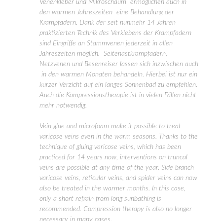
Venenkleber und Mikroschaum ermöglichen auch in
den warmen Jahreszeiten eine Behandlung der
Krampfadern. Dank der seit nunmehr 14 Jahren
praktizierten Technik des Verklebens der Krampfadern
sind Eingriffe an Stammvenen jederzeit in allen
Jahreszeiten möglich. Seitenastkrampfadern,
Netzvenen und Besenreiser lassen sich inzwischen auch
in den warmen Monaten behandeln. Hierbei ist nur ein
kurzer Verzicht auf ein langes Sonnenbad zu empfehlen.
Auch die Kompressionstherapie ist in vielen Fällen nicht
mehr notwendig.
Vein glue and microfoam make it possible to treat
varicose veins even in the warm seasons. Thanks to the
technique of gluing varicose veins, which has been
practiced for 14 years now, interventions on truncal
veins are possible at any time of the year. Side branch
varicose veins, reticular veins, and spider veins can now
also be treated in the warmer months. In this case,
only a short refrain from long sunbathing is
recommended. Compression therapy is also no longer
necessary in many cases.