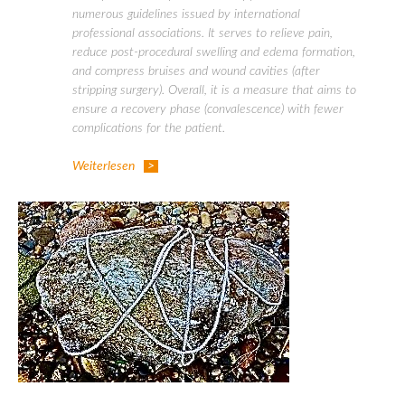
numerous guidelines issued by international
professional associations. It serves to relieve pain,
reduce post-procedural swelling and edema formation,
and compress bruises and wound cavities (after
stripping surgery). Overall, it is a measure that aims to
ensure a recovery phase (convalescence) with fewer
complications for the patient.
Weiterlesen