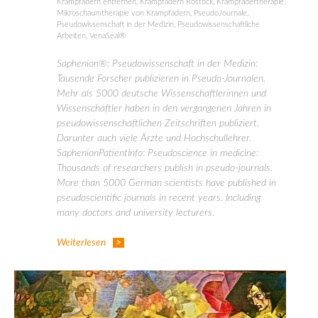
Krampfadern entfernen
,
Krampfadern Rostock
,
Krampfadertherapie
,
Mikroschaumtherapie von Krampfadern
,
PseudoJournale
,
Pseudowissenschaft in der Medizin
,
Pseudowissenschaftliche
Arbeiten
,
VenaSeal®
Saphenion®: Pseudowissenschaft in der Medizin:
Tausende Forscher publizieren in Pseudo-Journalen.
Mehr als 5000 deutsche Wissenschaftlerinnen und
Wissenschaftler haben in den vergangenen Jahren in
pseudowissenschaftlichen Zeitschriften publiziert.
Darunter auch viele Ärzte und Hochschullehrer.
SaphenionPatientInfo: Pseudoscience in medicine:
Thousands of researchers publish in pseudo-journals.
More than 5000 German scientists have published in
pseudoscientific journals in recent years. Including
many doctors and university lecturers.
Weiterlesen