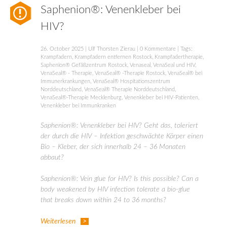
Saphenion®: Venenkleber bei
HIV?
26. October 2025
|
Ulf Thorsten Zierau
|
0 Kommentare
| Tags:
Krampfadern
,
Krampfadern entfernen Rostock
,
Krampfadertherapie
,
Saphenion® Gefäßzentrum Rostock
,
Venaseal
,
VenaSeal und HIV
,
VenaSeal® - Therapie
,
VenaSeal® -Therapie Rostock
,
VenaSeal® bei
Immunerkrankungen
,
VenaSeal® Hospitationszentrum
Norddeutschland
,
VenaSeal® Therapie Norddeutschland
,
VenaSeal®-Therapie Mecklenburg
,
Venenkleber bei HIV-Patienten
,
Venenkleber bei Immunkranken
Saphenion®: Venenkleber bei HIV? Geht das, toleriert
der durch die HIV – Infektion geschwächte Körper einen
Bio – Kleber, der sich innerhalb 24 – 36 Monaten
abbaut?
Saphenion®: Vein glue for HIV? Is this possible? Can a
body weakened by HIV infection tolerate a bio-glue
that breaks down within 24 to 36 months?
Weiterlesen