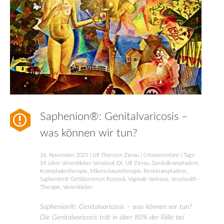
Saphenion®: Genitalvaricosis –
was können wir tun?
16. November 2025
|
Ulf Thorsten Zierau
|
0 Kommentare
| Tags:
14 Jahre Venenkleber VenaSeal
,
Dr. Ulf Zierau
,
Genitalkrampfadern
,
Krampfadertherapie
,
Mikorschaumtherapie
,
Peniskrampfadern
,
Saphenion® Gefäßzentrum Rostock
,
Vaginale Varicosis
,
VenaSeal® -
Therapie
,
Venenkleber
Saphenion®: Genitalvaricosis – was können wir tun?
Die Genitalvaricosis tritt in über 80% der Fälle bei