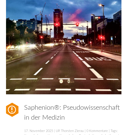
Saphenion®: Pseudowissenschaft
in der Medizin
17. November 2025
|
Ulf Thorsten Zierau
|
0 Kommentare
| Tags: