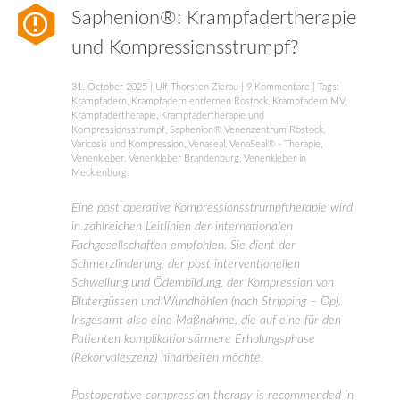
Saphenion®: Krampfadertherapie
und Kompressionsstrumpf?
31. October 2025
|
Ulf Thorsten Zierau
|
9 Kommentare
| Tags:
Krampfadern
,
Krampfadern entfernen Rostock
,
Krampfadern MV
,
Krampfadertherapie
,
Krampfadertherapie und
Kompressionsstrumpf
,
Saphenion® Venenzentrum Rostock
,
Varicosis und Kompression
,
Venaseal
,
VenaSeal® - Therapie
,
Venenkleber
,
Venenkleber Brandenburg
,
Venenkleber in
Mecklenburg
Eine post operative Kompressionsstrumpftherapie wird
in zahlreichen Leitlinien der internationalen
Fachgesellschaften empfohlen. Sie dient der
Schmerzlinderung, der post interventionellen
Schwellung und Ödembildung, der Kompression von
Blutergüssen und Wundhöhlen (nach Stripping – Op).
Insgesamt also eine Maßnahme, die auf eine für den
Patienten komplikationsärmere Erholungsphase
(Rekonvaleszenz) hinarbeiten möchte.
Postoperative compression therapy is recommended in