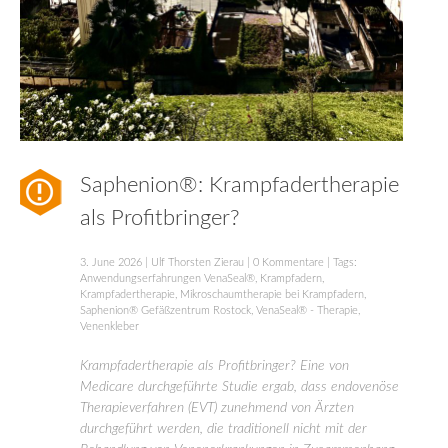
Saphenion®: Krampfadertherapie
als Profitbringer?
3. June 2026
|
Ulf Thorsten Zierau
|
0 Kommentare
| Tags:
Anwendungserfahrungen VenaSeal®
,
Krampfadern
,
Krampfadertherapie
,
Mikroschaumtherapie bei Krampfadern
,
Saphenion® Gefäßzentrum Rostock
,
VenaSeal® - Therapie
,
Venenkleber
Krampfadertherapie als Profitbringer? Eine von
Medicare durchgeführte Studie ergab, dass endovenöse
Therapieverfahren (EVT) zunehmend von Ärzten
durchgeführt werden, die traditionell nicht mit der