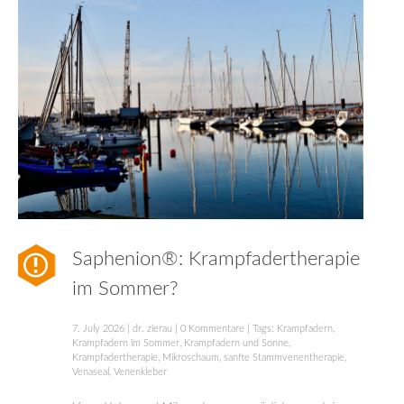
Saphenion®: Krampfadertherapie
im Sommer?
7. July 2026
|
dr. zierau
|
0 Kommentare
| Tags:
Krampfadern
,
Krampfadern im Sommer
,
Krampfadern und Sonne
,
Krampfadertherapie
,
Mikroschaum
,
sanfte Stammvenentherapie
,
Venaseal
,
Venenkleber