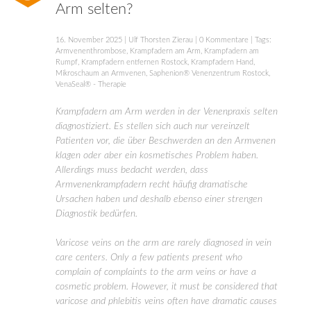
Arm selten?
16. November 2025
|
Ulf Thorsten Zierau
|
0 Kommentare
| Tags:
Armvenenthrombose
,
Krampfadern am Arm
,
Krampfadern am
Rumpf
,
Krampfadern entfernen Rostock
,
Krampfadern Hand
,
Mikroschaum an Armvenen
,
Saphenion® Venenzentrum Rostock
,
VenaSeal® - Therapie
Krampfadern am Arm werden in der Venenpraxis selten
diagnostiziert. Es stellen sich auch nur vereinzelt
Patienten vor, die über Beschwerden an den Armvenen
klagen oder aber ein kosmetisches Problem haben.
Allerdings muss bedacht werden, dass
Armvenenkrampfadern recht häufig dramatische
Ursachen haben und deshalb ebenso einer strengen
Diagnostik bedürfen.
Varicose veins on the arm are rarely diagnosed in vein
care centers. Only a few patients present who
complain of complaints to the arm veins or have a
cosmetic problem. However, it must be considered that
varicose and phlebitis veins often have dramatic causes