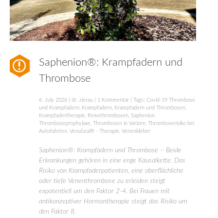
Saphenion®: Krampfadern und
Thrombose
6. July 2026
|
dr. zierau
|
1 Kommentar
| Tags:
Covid-19 Thrombose
und Krampfadern
,
Krampfadern
,
Krampfadern und Thrombosen
,
Krampfadertherapie
,
Reisethrombosen
,
Saphenion
Thromboseprophylaxe
,
Thrombosen in Varizen
,
Thromboserisiko bei
Autofahrten
,
VenaSeal® - Therapie
,
Venenkleber
Saphenion®: Krampfadern und Thrombose – Beide
Erkrankungen gehören in eine enge Kausalkette. Das
Risiko von Krampfaderpatienten, eine oberflächliche
oder tiefe Venenthrombose zu erleiden steigt
expotentiell um den Faktor 2-4. Bei Frauen mit
antikonzeptiver Hormontherapie steigt das Risiko um
den Faktor 8.