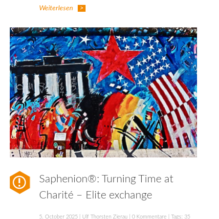
Weiterlesen
Saphenion®: Turning Time at
Charité – Elite exchange
5. October 2025
|
Ulf Thorsten Zierau
|
0 Kommentare
| Tags:
35