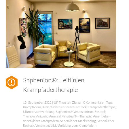
Saphenion®: Leitlinien
Krampfadertherapie
15. September 2025
|
Ulf Thorsten Zierau
|
0 Kommentare
| Tags:
Krampfadern
,
Krampfadern entfernen Rostock
,
Krampfadertherapie
,
Mikroschaumverödung
,
Saphenion® Venenzentrum Rostock
,
Therapie Varicosis
,
Venaseal
,
VenaSeal® - Therapie
,
Venenkleber
,
Venenkleber Krampfadern
,
Venenkleber Mecklenburg
,
Venenkleber
Rostock
,
Venenspezialist
,
Verödung vom Krampfadern