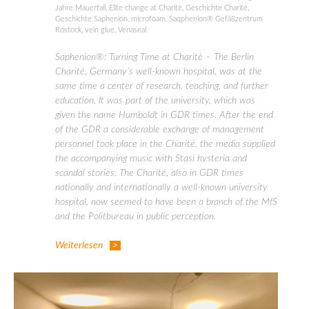
Jahre Mauerfall
,
Elite change at Charitè
,
Geschichte Charitè
,
Geschichte Saphenion
,
microfoam
,
Saqphenion® Gefäßzentrum
Rostock
,
vein glue
,
Venaseal
Saphenion®: Turning Time at Charitè – The Berlin
Charité, Germany’s well-known hospital, was at the
same time a center of research, teaching, and further
education. It was part of the university, which was
given the name Humboldt in GDR times. After the end
of the GDR a considerable exchange of management
personnel took place in the Charité, the media supplied
the accompanying music with Stasi hysteria and
scandal stories. The Charité, also in GDR times
nationally and internationally a well-known university
hospital, now seemed to have been a branch of the MfS
and the Politbureau in public perception.
Weiterlesen