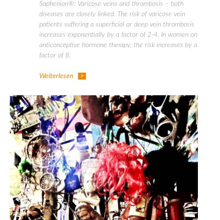
Saphenion®: Varicose veins and thrombosis – both
diseases are closely linked. The risk of varicose vein
patients suffering a superficial or deep vein thrombosis
increases exponentially by a factor of 2-4. In women on
anticonceptive hormone therapy, the risk increases by a
factor of 8.
Weiterlesen