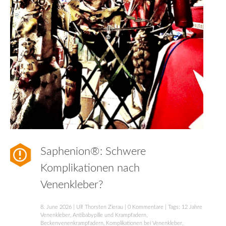
Saphenion®: Schwere
Komplikationen nach
Venenkleber?
8. June 2026
|
Ulf Thorsten Zierau
|
0 Kommentare
| Tags:
12 Jahre
Venenkleber
,
Antibabypille und Krampfadern
,
Beckenvenenkrampfadern
,
Komplikationen bei Venenkleber
,