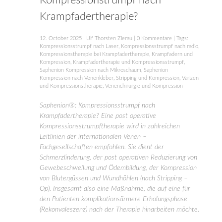
Kompressionstrumpf nach
Krampfadertherapie?
12. October 2025
|
Ulf Thorsten Zierau
|
0 Kommentare
| Tags:
Kompressionsstrumpf nach Laser
,
Kompressionsstrumpf nach radio
,
Kompressionstherapie bei Krampfadertherapie
,
Krampfadern und
Kompression
,
Krampfadertherapie und Kompressionsstrumpf
,
Saphenion Kompression nach Mikroschaum
,
Saphenion
Kompression nach Venenkleber
,
Stripping und Kompression
,
Varizen
und Kompressionstherapie
,
Venenchirurgie und Kompression
Saphenion®: Kompressionsstrumpf nach
Krampfadertherapie? Eine post operative
Kompressionsstrumpftherapie wird in zahlreichen
Leitlinien der internationalen Venen –
Fachgesellschaften empfohlen. Sie dient der
Schmerzlinderung, der post operativen Reduzierung von
Gewebeschwellung und Ödembildung, der Kompression
von Blutergüssen und Wundhöhlen (nach Stripping –
Op). Insgesamt also eine Maßnahme, die auf eine für
den Patienten komplikationsärmere Erholungsphase
(Rekonvaleszenz) nach der Therapie hinarbeiten möchte.