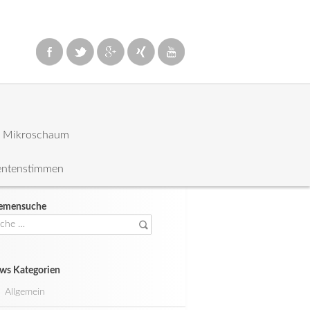
: Mikroschaum
entenstimmen
emensuche
che
ch:
ws Kategorien
Allgemein