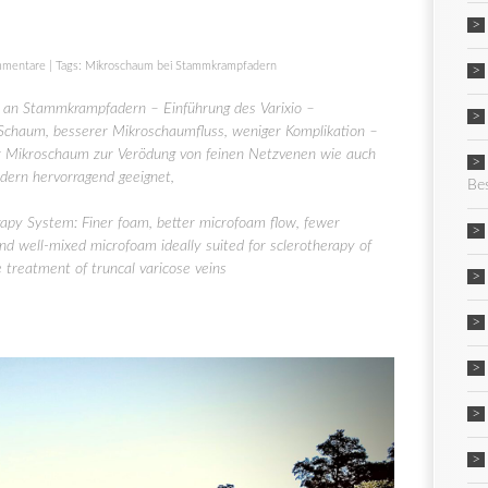
mmentare
| Tags:
Mikroschaum bei Stammkrampfadern
an Stammkrampfadern – Einführung des Varixio –
 Schaum, besserer Mikroschaumfluss, weniger Komplikation –
er Mikroschaum zur Verödung von feinen Netzvenen wie auch
dern hervorragend geeignet,
Be
erapy System: Finer foam, better microfoam flow, fewer
and well-mixed microfoam ideally suited for sclerotherapy of
he treatment of truncal varicose veins