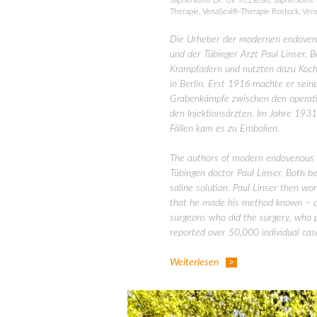
Saphenion® Dr. Ulf Th.Zierau
,
Saphenion® 
Therapie
,
VenaSeal®-Therapie Rostock
,
Ven
Die Urheber der modernen endovenö
und der Tübinger Arzt Paul Linser.
Krampfadern und nutzten dazu Kochs
in Berlin. Erst 1916 machte er sei
Grabenkämpfe zwischen den operati
den Injektionsärzten. Im Jahre 1931
Fällen kam es zu Embolien.
The authors of modern endovenous s
Tübingen doctor Paul Linser. Both b
saline solution. Paul Linser then wo
that he made his method known – a
surgeons who did the surgery, who pr
reported over 50,000 individual cas
Weiterlesen