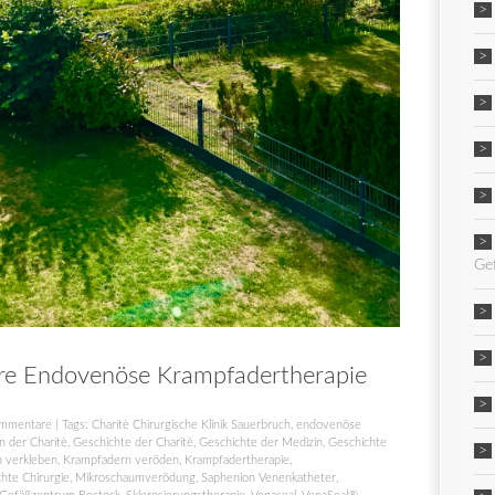
Ge
re Endovenöse Krampfadertherapie
mmentare
| Tags:
Charitè Chirurgische Klinik Sauerbruch
,
endovenöse
n der Charitè
,
Geschichte der Charitè
,
Geschichte der Medizin
,
Geschichte
 verkleben
,
Krampfadern veröden
,
Krampfadertherapie
,
hte Chirurgie
,
Mikroschaumverödung
,
Saphenion Venenkatheter
,