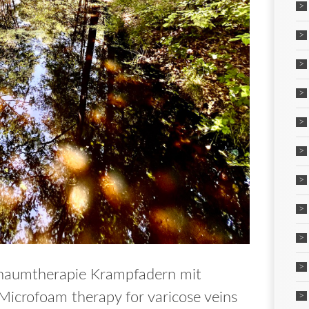
haumtherapie Krampfadern mit
Microfoam therapy for varicose veins