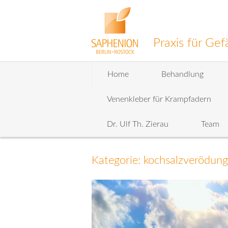
Praxis für G
Zum
Home
Behandlung
Inhalt
wechseln
Venenkleber für Krampfadern
Dr. Ulf Th. Zierau
Team
Kategorie: kochsalzverödun