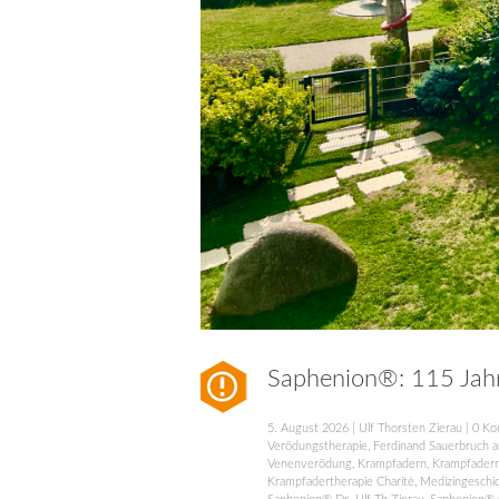
Saphenion®: 115 Jah
5. August 2026
|
Ulf Thorsten Zierau
|
0 Ko
Verödungstherapie
,
Ferdinand Sauerbruch a
Venenverödung
,
Krampfadern
,
Krampfadern
Krampfadertherapie Charitè
,
Medizingeschic