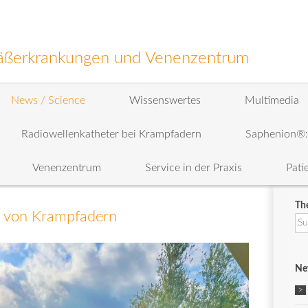
efäßerkrankungen und Venenzentrum
News / Science
Wissenswertes
Multimedia
Radiowellenkatheter bei Krampfadern
Saphenion®
Venenzentrum
Service in der Praxis
Pati
Th
g von Krampfadern
Su
na
Ne