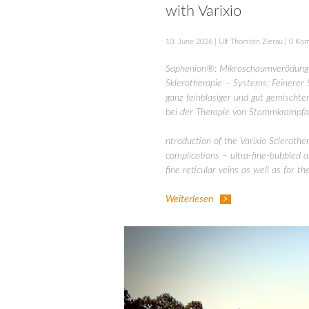
with Varixio
10. June 2026
|
Ulf Thorsten Zierau
|
0 Ko
Saphenion®: Mikroschaumverödung 
Sklerotherapie – Systems: Feinerer
ganz feinblasiger und gut gemischt
bei der Therapie von Stammkrampfa
ntroduction of the Varixio Scleroth
complications – ultra-fine-bubbled 
fine reticular veins as well as for t
Weiterlesen