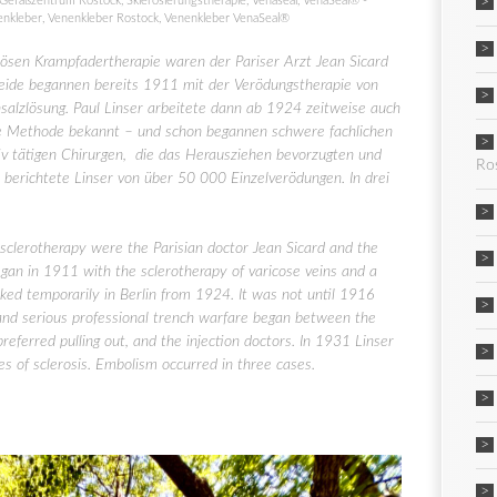
Gefäßzentrum Rostock
,
Sklerosierungstherapie
,
Venaseal
,
VenaSeal® -
enkleber
,
Venenkleber Rostock
,
Venenkleber VenaSeal®
sen Krampfadertherapie waren der Pariser Arzt Jean Sicard
 Beide begannen bereits 1911 mit der Verödungstherapie von
alzlösung. Paul Linser arbeitete dann ab 1924 zeitweise auch
ne Methode bekannt – und schon begannen schwere fachlichen
v tätigen Chirurgen, die das Herausziehen bevorzugten und
Ro
 berichtete Linser von über 50 000 Einzelverödungen. In drei
clerotherapy were the Parisian doctor Jean Sicard and the
egan in 1911 with the sclerotherapy of varicose veins and a
rked temporarily in Berlin from 1924. It was not until 1916
nd serious professional trench warfare began between the
eferred pulling out, and the injection doctors. In 1931 Linser
es of sclerosis. Embolism occurred in three cases.