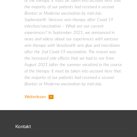
of the therapy. It must be taken into account here that
the majority of our patients had received a second
Biontec or Moderna vaccination by mid-July.
Saphenion®: Varicose vein therapy after Covid-19
infection/vaccination – What are our current
experiences? In September 2021, we announced in
news and videos about our experiences with varicose
vein therapy with VenaSeal® vein glue and microfoam
after the 2nd Covid-19 vaccination. The reason was
the increased side effects that we had to see from
August 2021 (after the summer vacation) in the course
of the therapy. It must be taken into account here that
the majority of our patients had received a second
Biontec or Moderna vaccination by mid-July.
Weiterlesen
Kontakt