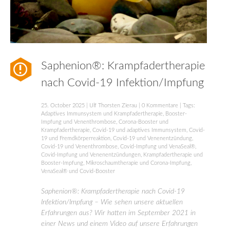
Saphenion®: Krampfadertherapie
nach Covid-19 Infektion/Impfung
25. October 2025
|
Ulf Thorsten Zierau
|
0 Kommentare
| Tags:
Adaptives Immunsystem und Krampfadertherapie
,
Booster-
Impfung und Venenthrombose
,
Corona-Booster und
Krampfadertherapie
,
Covid-19 und adaptives Immunsystem
,
Covid-
19 und Fremdkörperreaktion
,
Covid-19 und Venenentzündung
,
Covid-19 und Venenthrombose
,
Covid-Impfung und VenaSeal®
,
Covid-Impfung und Venenentzündungen
,
Krampfadertherapie und
Booster-Impfung
,
Mikroschaumtherapie und Corona-Impfung
,
VenaSeal® und Covid-Booster
Saphenion®: Krampfadertherapie nach Covid-19
Infektion/Impfung – Wie sehen unsere aktuellen
Erfahrungen aus? Wir hatten im September 2021 in
einer News und einem Video auf unsere Erfahrungen