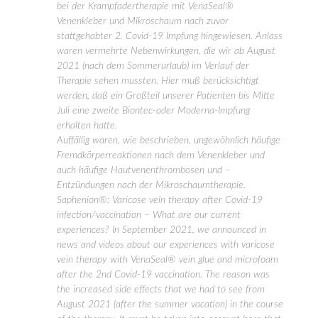
bei der Krampfadertherapie mit VenaSeal®
Venenkleber und Mikroschaum nach zuvor
stattgehabter 2. Covid-19 Impfung hingewiesen. Anlass
waren vermehrte Nebenwirkungen, die wir ab August
2021 (nach dem Sommerurlaub) im Verlauf der
Therapie sehen mussten. Hier muß berücksichtigt
werden, daß ein Großteil unserer Patienten bis Mitte
Juli eine zweite Biontec-oder Moderna-Impfung
erhalten hatte.
Auffällig waren, wie beschrieben, ungewöhnlich häufige
Fremdkörperreaktionen nach dem Venenkleber und
auch häufige Hautvenenthrombosen und –
Entzündungen nach der Mikroschaumtherapie.
Saphenion®: Varicose vein therapy after Covid-19
infection/vaccination – What are our current
experiences? In September 2021, we announced in
news and videos about our experiences with varicose
vein therapy with VenaSeal® vein glue and microfoam
after the 2nd Covid-19 vaccination. The reason was
the increased side effects that we had to see from
August 2021 (after the summer vacation) in the course