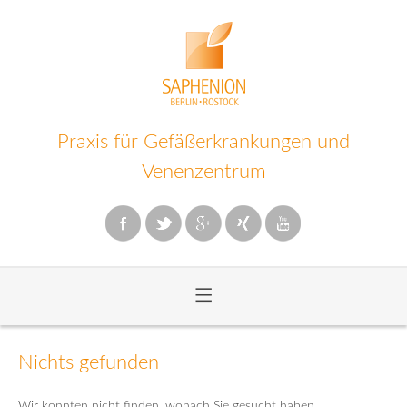
Praxis für Gefäßerkrankungen und
Venenzentrum
≡
Zum
Inhalt
Nichts gefunden
wechseln
Wir konnten nicht finden, wonach Sie gesucht haben.