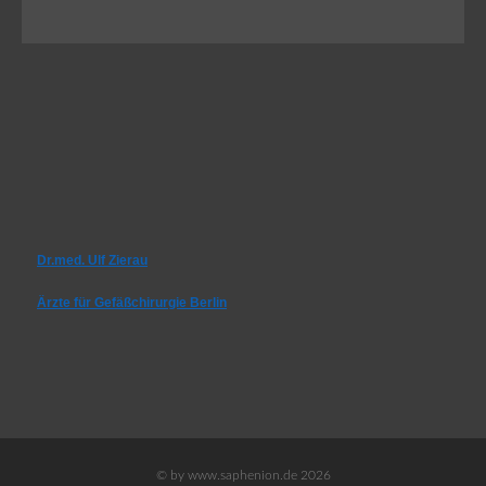
Dr.med. Ulf Zierau
Ärzte für Gefäßchirurgie Berlin
© by www.saphenion.de 2026