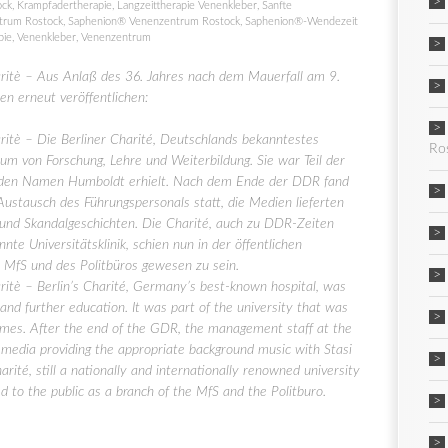
ock
,
Krampfadertherapie
,
Langzeittherapie Venenkleber
,
Sanfte
trum Rostock
,
Saphenion® Venenzentrum Rostock
,
Saphenion®-Wendezeit
pie
,
Venenkleber
,
Venenzentrum
itè – Aus Anlaß des 36. Jahres nach dem Mauerfall am 9.
n erneut veröffentlichen:
itè – Die Berliner Charité, Deutschlands bekanntestes
Ro
um von Forschung, Lehre und Weiterbildung. Sie war Teil der
n den Namen Humboldt erhielt. Nach dem Ende der DDR fand
 Austausch des Führungspersonals statt, die Medien lieferten
e und Skandalgeschichten. Die Charité, auch zu DDR-Zeiten
nte Universitätsklinik, schien nun in der öffentlichen
MfS und des Politbüros gewesen zu sein.
tè – Berlin’s Charité, Germany’s best-known hospital, was
 and further education. It was part of the university that was
mes. After the end of the GDR, the management staff at the
 media providing the appropriate background music with Stasi
arité, still a nationally and internationally renowned university
 to the public as a branch of the MfS and the Politburo.