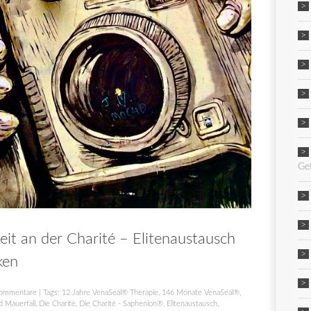
Ge
t an der Charité – Elitenaustausch
ken
ommentare
| Tags:
12 Jahre VenaSeal® Therapie
,
146 Monate VenaSeal®
,
d Mauerfall
,
Die Charitè
,
Die Charitè - Saphenion®
,
Elitenaustausch
,