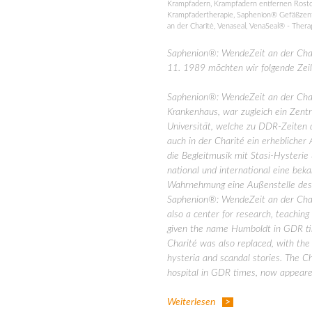
Krampfadern
,
Krampfadern entfernen Rost
Krampfadertherapie
,
Saphenion® Gefäßzen
an der Charitè
,
Venaseal
,
VenaSeal® - Thera
Saphenion®: WendeZeit an der Char
11. 1989 möchten wir folgende Zeile
Saphenion®: WendeZeit an der Char
Krankenhaus, war zugleich ein Zentr
Universität, welche zu DDR-Zeite
auch in der Charité ein erheblicher
die Begleitmusik mit Stasi-Hysteri
national und international eine bekan
Wahrnehmung eine Außenstelle des 
Saphenion®: WendeZeit an der Chari
also a center for research, teaching
given the name Humboldt in GDR ti
Charité was also replaced, with the
hysteria and scandal stories. The Ch
hospital in GDR times, now appeared
Weiterlesen