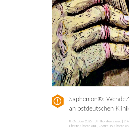
Saphenion®: WendeZei
an ostdeutschen Klini
8. October 2025
|
Ulf Thorsten Zierau
|
2 K
Charité
,
Charitè ARD
,
Charitè TV
,
Charitè un