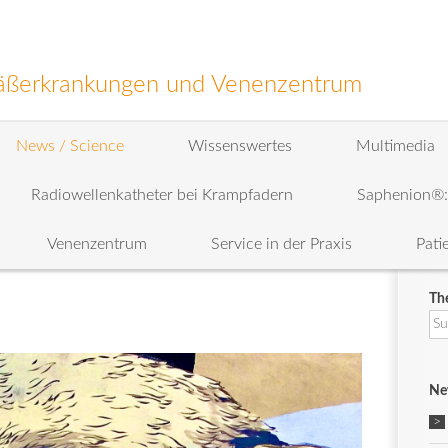
efäßerkrankungen und Venenzentrum
News / Science
Wissenswertes
Multimedia
Radiowellenkatheter bei Krampfadern
Saphenion®
Venenzentrum
Service in der Praxis
Pati
Th
Su
na
Ne