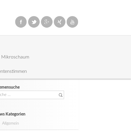
: Mikroschaum
entenstimmen
emensuche
che
ch:
ws Kategorien
Allgemein