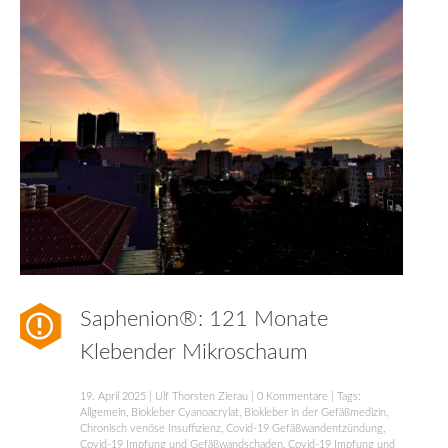
Saphenion®: 121 Monate
Klebender Mikroschaum
19. April 2025
|
Ulf Thorsten Zierau
|
0 Kommentare
| Tags:
Allgemein
,
Biokleber Cyanoacrylat
,
Biokleber in der Gefäßmedizin
,
Chronisch venöse Insuffizienz
,
Covid-19 Gefäßwandentzündung
,
Covid-19 Impfung und Gefäßwandschaden
,
Covid-19 Impfung und