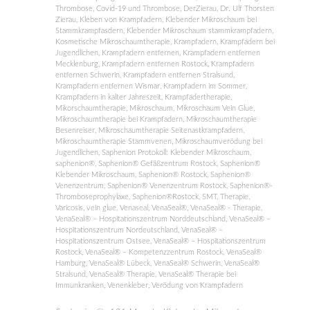
Thrombose
,
Covid-19 und Thrombose
,
DerZierau
,
Dr. Ulf Thorsten
Zierau
,
Kleben von Krampfadern
,
Klebender Mikroschaum bei
Stammkrampfasdern
,
Klebender Mikroschaum stammkrampfadern
,
Kosmetische Mikroschaumtherapie
,
Krampfadern
,
Krampfadern bei
Jugendlichen
,
Krampfadern entfernen
,
Krampfadern entfernen
Mecklenburg
,
Krampfadern entfernen Rostock
,
Krampfadern
entfernen Schwerin
,
Krampfadern entfernen Stralsund
,
Krampfadern entfernen Wismar
,
Krampfadern im Sommer
,
Krampfadern in kalter Jahreszeit
,
Krampfadertherapie
,
Mikorschaumtherapie
,
Mikroschaum
,
Mikroschaum Vein Glue
,
Mikroschaumtherapie bei Krampfadern
,
Mikroschaumtherapie
Besenreiser
,
Mikroschaumtherapie Seitenastkrampfadern
,
Mikroschaumtherapie Stammvenen
,
Mikroschaumverödung bei
Jugendlichen
,
Saphenion Protokoll: Klebender Mikroschaum
,
saphenion®
,
Saphenion® Gefäßzentrum Rostock
,
Saphenion®
Klebender Mikroschaum
,
Saphenion® Rostock
,
Saphenion®
Venenzentrum
,
Saphenion® Venenzentrum Rostock
,
Saphenion®-
Thromboseprophylaxe
,
Saphenion®Rostock
,
SMT
,
Therapie
,
Varicosis
,
vein glue
,
Venaseal
,
VenaSeal®
,
VenaSeal® - Therapie
,
VenaSeal® – Hospitationszentrum Norddeutschland
,
VenaSeal® –
Hospitationszentrum Nordeutschland
,
VenaSeal® –
Hospitationszentrum Ostsee
,
VenaSeal® – Hospitationszentrum
Rostock
,
VenaSeal® – Kompetenzzentrum Rostock
,
VenaSeal®
Hamburg
,
VenaSeal® Lübeck
,
VenaSeal® Schwerin
,
VenaSeal®
Stralsund
,
VenaSeal® Therapie
,
VenaSeal® Therapie bei
Immunkranken
,
Venenkleber
,
Verödung von Krampfadern