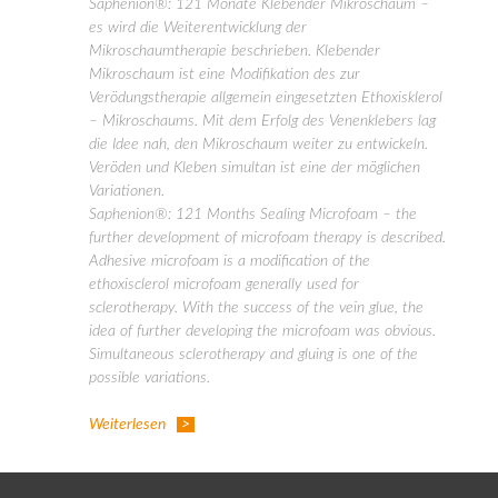
Saphenion®: 121 Monate Klebender Mikroschaum –
es wird die Weiterentwicklung der
Mikroschaumtherapie beschrieben. Klebender
Mikroschaum ist eine Modifikation des zur
Verödungstherapie allgemein eingesetzten Ethoxisklerol
– Mikroschaums. Mit dem Erfolg des Venenklebers lag
die Idee nah, den Mikroschaum weiter zu entwickeln.
Veröden und Kleben simultan ist eine der möglichen
Variationen.
Saphenion®: 121 Months Sealing Microfoam – the
further development of microfoam therapy is described.
Adhesive microfoam is a modification of the
ethoxisclerol microfoam generally used for
sclerotherapy. With the success of the vein glue, the
idea of further developing the microfoam was obvious.
Simultaneous sclerotherapy and gluing is one of the
possible variations.
Weiterlesen