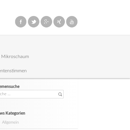
: Mikroschaum
entenstimmen
emensuche
che
ch:
ws Kategorien
Allgemein