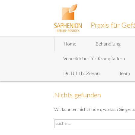
Praxis für G
Zum
Home
Behandlung
Inhalt
wechseln
Venenkleber für Krampfadern
Dr. Ulf Th. Zierau
Team
Nichts gefunden
Wir konnten nicht finden, wonach Sie gesuc
Suche
nach: