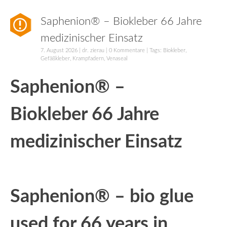
Saphenion® – Biokleber 66 Jahre
medizinischer Einsatz
7. August 2026
|
dr. zierau
|
0 Kommentare
| Tags:
Biokleber
,
Gefäßkleber
,
Krampfadern
,
Venaseal
Saphenion® –
Biokleber 66 Jahre
medizinischer Einsatz
Saphenion® – bio glue
used for 66 years in