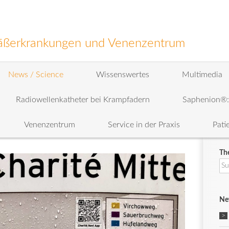
efäßerkrankungen und Venenzentrum
News / Science
Wissenswertes
Multimedia
Radiowellenkatheter bei Krampfadern
Saphenion®
Venenzentrum
Service in der Praxis
Pati
Th
Su
na
Ne