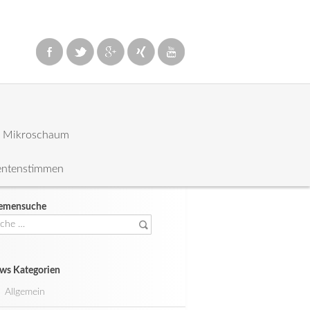
: Mikroschaum
entenstimmen
emensuche
che
ch:
ws Kategorien
Allgemein