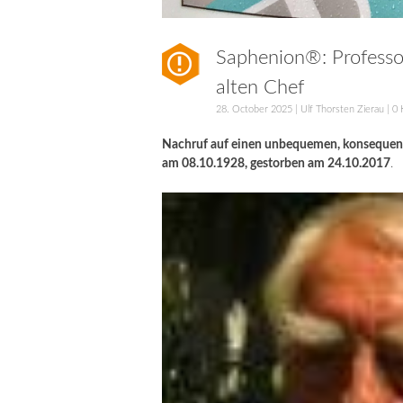
Saphenion®: Professo
alten Chef
28. October 2025
|
Ulf Thorsten Zierau
|
0 
Nachruf auf einen unbequemen, konsequente
am 08.10.1928, gestorben am 24.10.2017
.