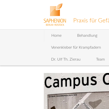
Praxis für G
Zum
Home
Behandlung
Inhalt
wechseln
Venenkleber für Krampfadern
Dr. Ulf Th. Zierau
Team