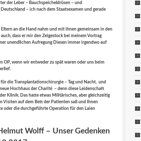
ter der Leber – Bauchspeicheldrüsen – und
en Deutschland – ich nach dem Staatsexamen und gerade
e Eltern an die Hand nahm und mit ihnen gemeinsam in den
 auch, dass er mir den Zeigestock bei meinem Vortrag
meiner unendlichen Aufregung Diesen immer irgendwo auf
m OP, wenn wir entweder zu spät waren oder uns beim
rlief.
 für die Transplantationschirurgie – Tag und Nacht, und
neue Hochhaus der Charité – denn diese Leidenschaft
er Klinik. Das hatte etwas Militärisches, aber gleichzeitig
n Visiten auf dem Bett der Patienten saß und Ihnen
te oder die durchgeführte Operation für den Laien
Helmut Wolff – Unser Gedenken