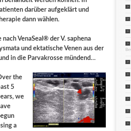
en behandelt werden können. In
atienten darüber aufgeklärt und
herapie dann wählen.
e nach VenaSeal® der V. saphena
ysmata und ektatische Venen aus der
Be
 und in die Parvakrosse mündend…
ver the
ast 5
ears, we
have
begun
sing a