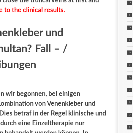
 close the truncal veins at first and
e to the clinical results.
enkleber und
multan?
Fall – /
ibungen
en wir begonnen, bei einigen
 Kombination von Venenkleber und
es betraf in der Regel klinische und
durch eine Einzeltherapie nur