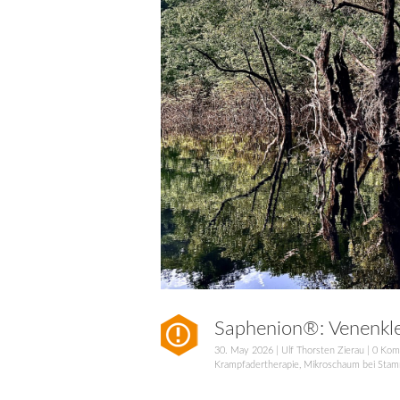
Saphenion®: Venenkl
30. May 2026
|
Ulf Thorsten Zierau
|
0 Kom
Krampfadertherapie
,
Mikroschaum bei Sta