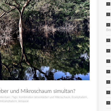
Be
eber und Mikroschaum simultan?
mentare
| Tags:
Kombination Venenkleber und Mikroschaum
,
Krampfadern
,
mmkrampfadern
,
Venaseal