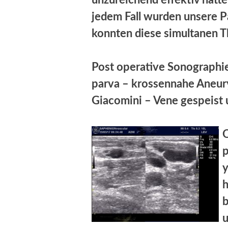
unzureichend effektiv hätt
jedem Fall wurden unsere P
konnten diese simultanen T
Post operative Sonographi
parva – krossennahe Aneur
Giacomini – Vene gespeist
O
p
y
u