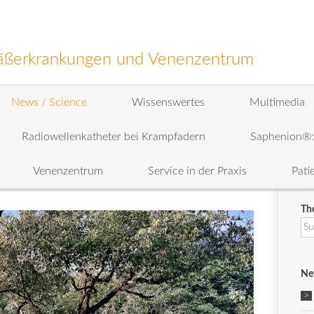
efäßerkrankungen und Venenzentrum
News / Science
Wissenswertes
Multimedia
Radiowellenkatheter bei Krampfadern
Saphenion®
Venenzentrum
Service in der Praxis
Pati
Th
Su
na
Ne