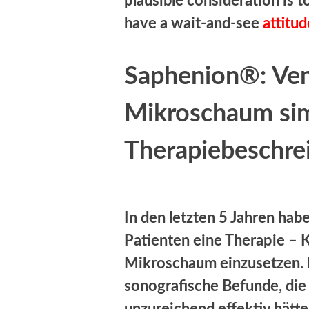
plausible consideration is to
have a wait-and-see
attitud
Saphenion®: Ven
Mikroschaum si
Therapiebeschre
In den letzten 5 Jahren hab
Patienten eine Therapie –
Mikroschaum einzusetzen. Di
sonografische Befunde, die 