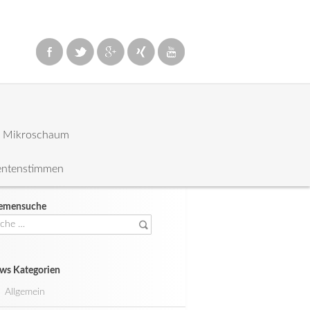
: Mikroschaum
entenstimmen
emensuche
che
ch:
ws Kategorien
Allgemein