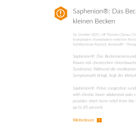
Saphenion®: Das Bec
kleinen Becken
26. October 2025
|
Ulf Thorsten Zierau
|
0 
Krampfadern
,
Krampfadern entfernen Rost
Gefäßzentrum Rostock
,
VenaSeal® - Therap
Saphenion®: Das Beckenvenensyndr
Frauen mit chronischen Unterbauch
Syndrome). Während die medikamentö
Symptomatik bringt, liegt der klinis
Saphenion®: Pelvic congestion synd
with chronic lower abdominal pain s
provides short-term relief from the
up to 85 percent.
Weiterlesen