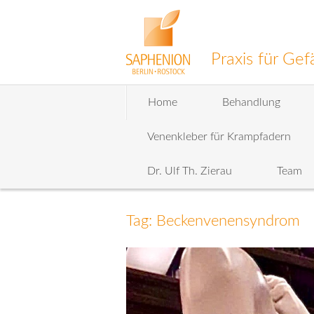
Praxis für G
Zum
Home
Behandlung
Inhalt
wechseln
Venenkleber für Krampfadern
Dr. Ulf Th. Zierau
Team
Tag: Beckenvenensyndrom