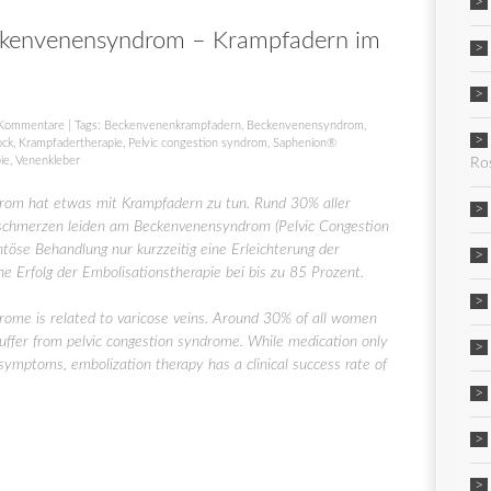
kenvenensyndrom – Krampfadern im
Kommentare
| Tags:
Beckenvenenkrampfadern
,
Beckenvenensyndrom
,
ock
,
Krampfadertherapie
,
Pelvic congestion syndrom
,
Saphenion®
ie
,
Venenkleber
Ro
om hat etwas mit Krampfadern zu tun. Rund 30% aller
schmerzen leiden am Beckenvenensyndrom (Pelvic Congestion
se Behandlung nur kurzzeitig eine Erleichterung der
che Erfolg der Embolisationstherapie bei bis zu 85 Prozent.
rome is related to varicose veins. Around 30% of all women
uffer from pelvic congestion syndrome. While medication only
 symptoms, embolization therapy has a clinical success rate of