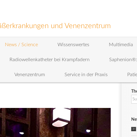
efäßerkrankungen und Venenzentrum
News / Science
Wissenswertes
Multimedia
Radiowellenkatheter bei Krampfadern
Saphenion®
Venenzentrum
Service in der Praxis
Pati
Th
Su
na
Ne