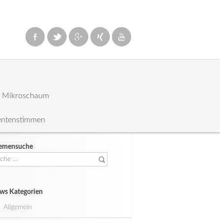
: Mikroschaum
entenstimmen
emensuche
che
ch:
ws Kategorien
Allgemein