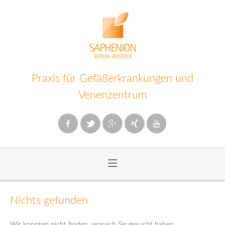
Praxis für Gefäßerkrankungen und
Venenzentrum
≡
Zum
Inhalt
Nichts gefunden
wechseln
Wir konnten nicht finden, wonach Sie gesucht haben.