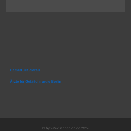
Dr.med. Ulf Zierau
Ärzte für Gefäßchirurgie Berlin
© by www.saphenion.de 2026