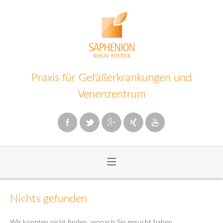
Praxis für Gefäßerkrankungen und
Venenzentrum
≡
Zum
Inhalt
Nichts gefunden
wechseln
Wir konnten nicht finden, wonach Sie gesucht haben.