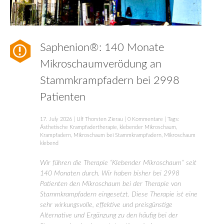
Saphenion®: 140 Monate
Mikroschaumverödung an
Stammkrampfadern bei 2998
Patienten
17. July 2026
|
Ulf Thorsten Zierau
|
0 Kommentare
| Tags:
Ästhetische Krampfadertherapie
,
klebender Mikroschaum
,
Krampfadern
,
Mikroschaum bei Stammkrampfadern
,
Mikroschaum
klebend
Wir führen die Therapie “Klebender Mikroschaum” seit
140 Monaten durch. Wir haben bisher bei 2998
Patienten den Mikroschaum bei der Therapie von
Stammkrampfadern eingesetzt. Diese Therapie ist eine
sehr wirkungsvolle, effektive und preisgünstige
Alternative und Ergänzung zu den häufig bei der