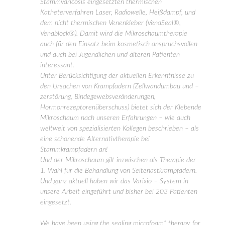
Stammvaricosis eingesetzten thermischen
Katheterverfahren Laser, Radiowelle, Heißdampf, und
dem nicht thermischen Venenkleber (VenaSeal®,
Venablock®). Damit wird die Mikroschaumtherapie
auch für den Einsatz beim kosmetisch anspruchsvollen
und auch bei Jugendlichen und älteren Patienten
interessant.
Unter Berücksichtigung der aktuellen Erkenntnisse zu
den Ursachen von Krampfadern (Zellwandumbau und –
zerstörung, Bindegewebsveränderungen,
Hormonrezeptorenüberschuss) bietet sich der Klebende
Mikroschaum nach unseren Erfahrungen – wie auch
weltweit von spezialisierten Kollegen beschrieben – als
eine schonende Alternativtherapie bei
Stammkrampfadern an!
Und der Mikroschaum gilt inzwischen als Therapie der
1. Wahl für die Behandlung von Seitenastkrampfadern.
Und ganz aktuell haben wir das Varixio – System in
unsere Arbeit eingeführt und bisher bei 203 Patienten
eingesetzt.
We have been using the sealing microfoam” therapy for