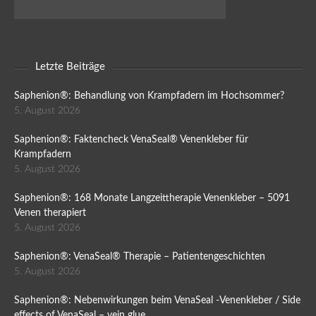
Letzte Beiträge
Saphenion®: Behandlung von Krampfadern im Hochsommer?
5. August 2026
Saphenion®: Faktencheck VenaSeal® Venenkleber für
Krampfadern
5. August 2026
Saphenion®: 168 Monate Langzeittherapie Venenkleber – 5091
Venen therapiert
5. August 2026
Saphenion®: VenaSeal® Therapie – Patientengeschichten
5. August 2026
Saphenion®: Nebenwirkungen beim VenaSeal -Venenkleber / Side
effects of VenaSeal – vein glue