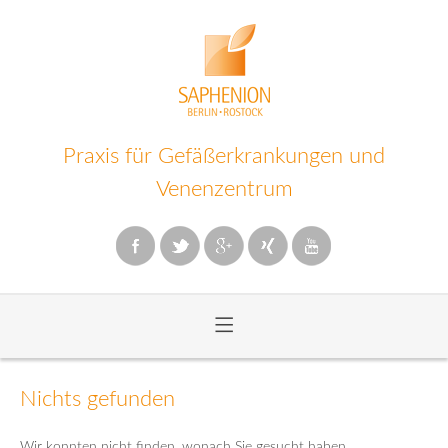
Praxis für Gefäßerkrankungen und
Venenzentrum
≡
Zum
Inhalt
Nichts gefunden
wechseln
Wir konnten nicht finden, wonach Sie gesucht haben.