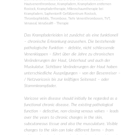
Hautvenenthrombose
,
Krampfadern
,
Krampfadern entfernen
Rostock
,
Krampfadertherapie
,
Mikroschaumtherapie bei
Krampfadern
,
Saphenion® Gefäßzentrum Rostock
,
Thrombophlebitis
,
Thrombose
,
Tiefe Venenthrombosen
,
TVT
,
Venaseal
,
VenaSeal® - Therapie
Das Krampfaderleiden ist zunächst als eine funktionell
– chronische Erkrankung anzusehen. Die bestehende
pathologische Funktion – defekte, nicht schliessende
Venenklappen – führt über die Jahre zu chronischen
Veränderungen der Haut, Unterhaut und auch der
Muskulatur. Sichtbare Veränderungen der Haut haben
unterschiedliche Ausprägungen – von der Besenreiser –
/ Netzvaricosis bis zur kräftigen Seitenast – oder
Stammkrampfader.
Varicose vein disease should initially be regarded as a
functional chronic disease. The existing pathological
function – defective, non-closing venous valves – leads
over the years to chronic changes in the skin,
subcutaneous tissue and also the musculature. Visible
changes to the skin can take different forms – from