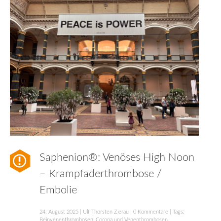
Saphenion®: Venöses High Noon
– Krampfaderthrombose /
Embolie
24. August 2025
|
Ulf Thorsten Zierau
|
0 Kommentare
| Tags:
Beinvenenthrombosen
,
Corona und Venenthrombosen
,