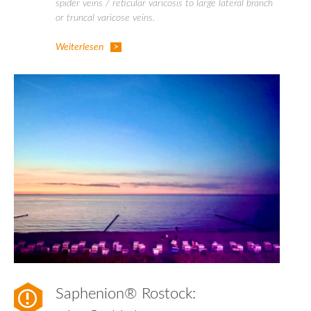
spider veins / reticular varicosis to large lateral branch
or truncal varicose veins.
Weiterlesen
Saphenion® Rostock: