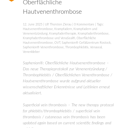
Oberflächliche
Hautvenenthrombose
12. June 2025
|
Ulf Thorsten Zierau
|
0 Kommentare
| Tags:
Hautvenenthrombose
,
Krampfadern
,
Krampfadern und
Venenentzündung
,
Krampfadertherapie
,
Krampfaderthrombose
,
Krampfaderthrombose und VenaSeal®
,
Oberflächliche
Hautvenenthrombose
,
OVT
,
Saphenion® Gefäßzentrum Rostock
,
Saphenion® Venenthrombose
,
Thrombophlebitis
,
Venaseal
,
Venenkleber
Saphenion®: Oberflächliche Hautvenenthrombose –
Das neue Therapieprotokoll zur Venenentzündung /
Thrombophlebitis / Oberflächlichen Venenthrombose /
Hautvenenthrombose wurde aufgrund aktueller
wissenschaftlicher Erkenntnisse und Leitlinien erneut
aktualisiert.
Superficial vein thrombosis – The new therapy protocol
for phlebitis/thrombophlebitis / superficial vein
thrombosis / cutaneous vein thrombosis has been
updated again based on current scientific findings and