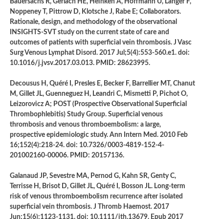
Bauersachs R, Gerlach HE, Heinken A, Hoffmann U, Langer F,
Noppeney T, Pittrow D, Klotsche J, Rabe E; Collaborators.
Rationale, design, and methodology of the observational
INSIGHTS-SVT study on the current state of care and
outcomes of patients with superficial vein thrombosis. J Vasc
Surg Venous Lymphat Disord. 2017 Jul;5(4):553-560.e1. doi:
10.1016/j.jvsv.2017.03.013. PMID: 28623995.
Decousus H, Quéré I, Presles E, Becker F, Barrellier MT, Chanut
M, Gillet JL, Guenneguez H, Leandri C, Mismetti P, Pichot O,
Leizorovicz A; POST (Prospective Observational Superficial
Thrombophlebitis) Study Group. Superficial venous
thrombosis and venous thromboembolism: a large,
prospective epidemiologic study. Ann Intern Med. 2010 Feb
16;152(4):218-24. doi: 10.7326/0003-4819-152-4-
201002160-00006. PMID: 20157136.
Galanaud JP, Sevestre MA, Pernod G, Kahn SR, Genty C,
Terrisse H, Brisot D, Gillet JL, Quéré I, Bosson JL. Long-term
risk of venous thromboembolism recurrence after isolated
superficial vein thrombosis. J Thromb Haemost. 2017
Jun;15(6):1123-1131. doi: 10.1111/jth.13679. Epub 2017