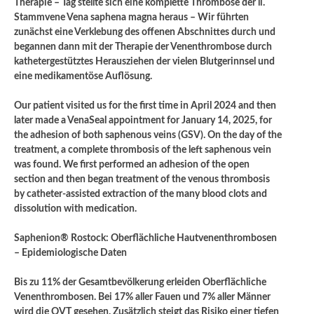
Therapie – Tag stellte sich eine komplette Thrombose der li.
Stammvene Vena saphena magna heraus – Wir führten
zunächst eine Verklebung des offenen Abschnittes durch und
begannen dann mit der Therapie der Venenthrombose durch
kathetergestütztes Herausziehen der vielen Blutgerinnsel und
eine medikamentöse Auflösung.
Our patient visited us for the first time in April 2024 and then
later made a VenaSeal appointment for January 14, 2025, for
the adhesion of both saphenous veins (GSV). On the day of the
treatment, a complete thrombosis of the left saphenous vein
was found. We first performed an adhesion of the open
section and then began treatment of the venous thrombosis
by catheter-assisted extraction of the many blood clots and
dissolution with medication.
Saphenion® Rostock: Oberflächliche Hautvenenthrombosen
– Epidemiologische Daten
Bis zu 11% der Gesamtbevölkerung erleiden Oberflächliche
Venenthrombosen. Bei 17% aller Fauen und 7% aller Männer
wird die OVT gesehen. Zusätzlich steigt das Risiko einer tiefen