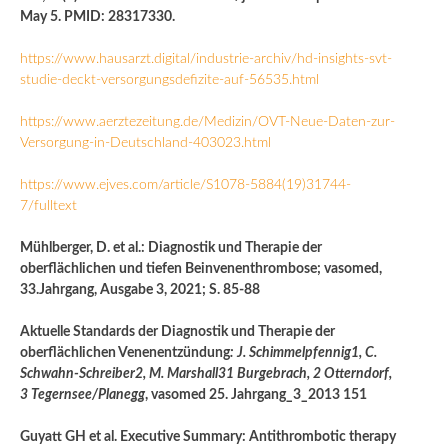
May 5. PMID: 28317330.
https://www.hausarzt.digital/industrie-archiv/hd-insights-svt-
studie-deckt-versorgungsdefizite-auf-56535.html
https://www.aerztezeitung.de/Medizin/OVT-Neue-Daten-zur-
Versorgung-in-Deutschland-403023.html
https://www.ejves.com/article/S1078-5884(19)31744-
7/fulltext
Mühlberger, D. et al.: Diagnostik und Therapie der
oberflächlichen und tiefen Beinvenenthrombose; vasomed,
33.Jahrgang, Ausgabe 3, 2021; S. 85-88
Aktuelle Standards der Diagnostik und Therapie der
oberflächlichen Venenentzündung
: J. Schimmelpfennig1, C.
Schwahn-Schreiber2, M. Marshall31 Burgebrach, 2 Otterndorf,
3 Tegernsee/Planegg
, vasomed 25. Jahrgang_3_2013 151
Guyatt GH et al. Executive Summary: Antithrombotic therapy