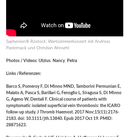
Saphenion® Rostock: Wartezimmerkonzert mit Andreas
Pasternack und Christian Ahnsehl
Photos / Videos: Utzius
,
Nancy
,
Petra
Links /Referenzen:
Barco S, Pomeroy F, Di Minno MND, Tamborini Permunian E,
Malato A, Pasca S, Barillari G, Fenoglio L, Siragusa S, Di Minno
G, Ageno W, Dentali F. Clinical course of patients with
symptomatic isolated superficial vein thrombosis: the ICARO
follow-up study. J Thromb Haemost. 2017 Nov;15(11):2176-
2183. doi: 10.1111/jth.13840. Epub 2017 Oct 19. PMID:
28871623.