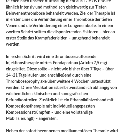
reichen nach unserer Auffassung nicht aus. Die OVP sollte
ähnlich intensiv und methodisch gleichwertig zur Tiefen
Beinvenenthrombose behandelt werden. Ziel der Therapie ist
in erster Linie die Verhinderung einer Thrombose der tiefen
Venen und die Verhinderung einer Lungenembolie. In einem
zweiten Schritt sollten die disponierenden Faktoren – hier an
erster Stelle das Krampfaderleiden – umgehend behandelt
werden.
Im ersten Schritt wird eine thromboseeauflösende
Injektionstherapie mittels Fondaparinux (Arixtra 7,5 mg)
eingeleitet. Diese sollte – nicht wie bisher über 7 Tage – über
14 -21 Tage laufen und anschließend durch eine
Thromboseprophylaxe über weitere 4 Wochen unterstützt
werden. Diese Medikation ist selbstverständlich abhängig von
wöchentlichen klinischen und sonografischen
Befundkontrollen. Zusätzlich ist ein Ethanolkühlverband mit
Kompresionstherapie mit individuell angepassten
Kompressionsstrümpfen – und eine vollständige
Mobilisierung(!) – angeraten.
Neben der sofort begonnenen medikamentösen Therapie wird