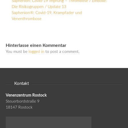
Saphenion: Covid-19 Impfung – Thrombose / Embolie:
Die Risikogruppen / Update 13
Saphenion®: Covid-19, Krampfader und
Venenthrombose
Hinterlasse einen Kommentar
You must be
logged in
to post a comment.
Kontakt
Venenzentrum Rostock
Steuerbordstraße 9
18147 Rostock