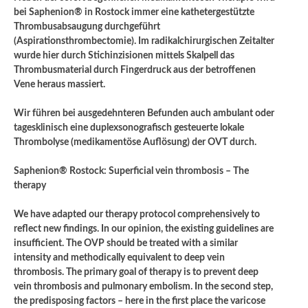
bei Saphenion® in Rostock immer eine kathetergestützte
Thrombusabsaugung durchgeführt
(Aspirationsthrombectomie). Im radikalchirurgischen Zeitalter
wurde hier durch Stichinzisionen mittels Skalpell das
Thrombusmaterial durch Fingerdruck aus der betroffenen
Vene heraus massiert.
Wir führen bei ausgedehnteren Befunden auch ambulant oder
tagesklinisch eine duplexsonografisch gesteuerte lokale
Thrombolyse (medikamentöse Auflösung) der OVT durch.
Saphenion® Rostock: Superficial vein thrombosis – The
therapy
We have adapted our therapy protocol comprehensively to
reflect new findings. In our opinion, the existing guidelines are
insufficient. The OVP should be treated with a similar
intensity and methodically equivalent to deep vein
thrombosis. The primary goal of therapy is to prevent deep
vein thrombosis and pulmonary embolism. In the second step,
the predisposing factors – here in the first place the varicose