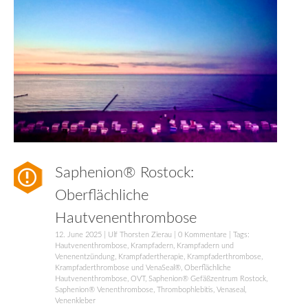
Saphenion® Rostock:
Oberflächliche
Hautvenenthrombose
12. June 2025
|
Ulf Thorsten Zierau
|
0 Kommentare
| Tags:
Hautvenenthrombose
,
Krampfadern
,
Krampfadern und
Venenentzündung
,
Krampfadertherapie
,
Krampfaderthrombose
,
Krampfaderthrombose und VenaSeal®
,
Oberflächliche
Hautvenenthrombose
,
OVT
,
Saphenion® Gefäßzentrum Rostock
,
Saphenion® Venenthrombose
,
Thrombophlebitis
,
Venaseal
,
Venenkleber