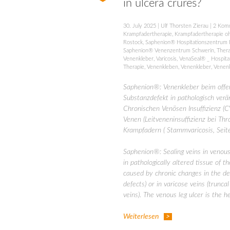
in ulcera crures?
30. July 2025
|
Ulf Thorsten Zierau
|
2 Kom
Krampfadertherapie
,
Krampfadertherapie o
Rostock
,
Saphenion® Hospitationszentrum 
Saphenion® Venenzentrum Schwerin
,
Thera
Venenkleber
,
Varicosis
,
VenaSeal® _ Hospita
Therapie
,
Venenkleben
,
Venenkleber
,
Venen
Saphenion®: Venenkleber beim offe
Substanzdefekt in pathologisch ver
Chronischen Venösen Insuffizienz (C
Venen (Leitveneninsuffizienz bei T
Krampfadern ( Stammvaricosis, Seite
Saphenion®: Sealing veins in venous 
in pathologically altered tissue of t
caused by chronic changes in the de
defects) or in varicose veins (trunca
veins). The venous leg ulcer is the h
Weiterlesen