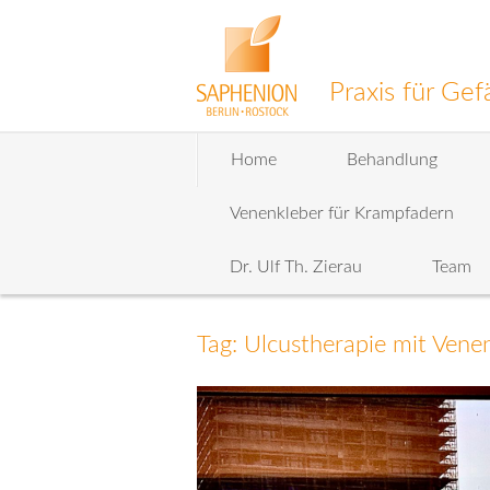
Praxis für G
Zum
Home
Behandlung
Inhalt
wechseln
Venenkleber für Krampfadern
Dr. Ulf Th. Zierau
Team
Tag: Ulcustherapie mit Vene