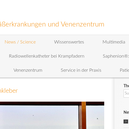
efäßerkrankungen und Venenzentrum
News / Science
Wissenswertes
Multimedia
Radiowellenkatheter bei Krampfadern
Saphenion®
Venenzentrum
Service in der Praxis
Pati
Th
nkleber
Su
na
Ne