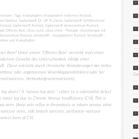
mentare
| Tags:
Krampfadern
,
Krampfadern entfernen Rostock
,
hne Narkose
,
Saphenion® Dr. Ulf Th.Zierau
,
Saphenion® Gefäßzentrum
Rostock
,
Saphenion® Rostock
,
Saphenion® Venenzentrum Rostock
,
pie Offenes Bein
,
Ulcus cruris
,
Ulcus cruris - Therapie
,
Ulcustherapie mit
tionszentrum Rostock
,
VenaSeal® - Hospitationen Rostock
,
VenaSeal® -
kleber und Krampfadern
nen Bein? Unter einem “Offenen Bein” versteht man einen
ändertem Gewebe des Unterschenkels infolge einer
VI). Diese entsteht durch chronische Veränderungen der tiefen
hrombose oder angeborenen Venenklappendefekten) oder bei
Ge
nastvaricosis, Verbindungsvenenvaricosis).
leg ulcers? A “venous leg ulcer ” refers to a substantial defect
he lower leg due to Chronic Venous Insufficiency (CVI). This is
ep veins (deep vein reflux in thrombosis or inborn venous valve
l varicose veins, side branch varicosis, perforator-varicose
eaviest form of CVI.