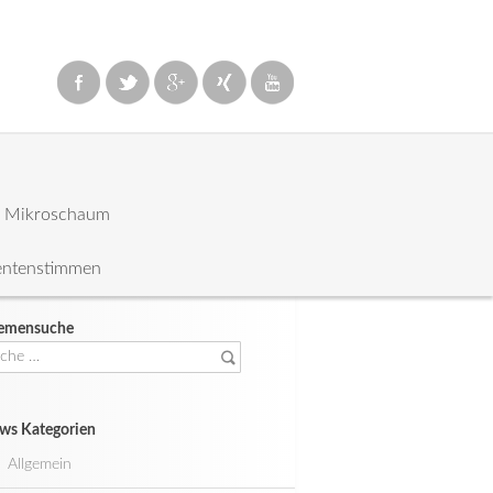
: Mikroschaum
entenstimmen
emensuche
che
ch:
ws Kategorien
Allgemein