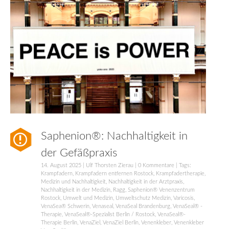
Saphenion®: Nachhaltigkeit in
der Gefäßpraxis
14. August 2025
|
Ulf Thorsten Zierau
|
0 Kommentare
| Tags:
Krampfadern
,
Krampfadern entfernen Rostock
,
Krampfadertherapie
,
Medizin und Nachhaltigkeit
,
Nachhaltigkeit in der Arztpraxis
,
Nachhaltigkeit in der Medizin
,
Ragg
,
Saphenion® Venenzentrum
Rostock
,
Umwelt und Medizin
,
Umweltschutz Medizin
,
Varicosis
,
VenaSea® Schwerin
,
Venaseal
,
VenaSeal Brandenburg
,
VenaSeal® -
Therapie
,
VenaSeal®-Spezialist Berlin / Rostock
,
VenaSeal®-
Therapie Berlin
,
VenaZiel
,
VenaZiel Berlin
,
Venenkleber
,
Venenkleber