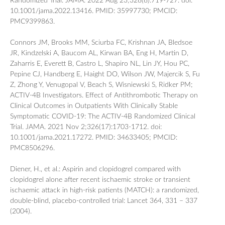
Randomized Trial. JAMA. 2022 Aug 23;328(8):719-727. doi:
10.1001/jama.2022.13416. PMID: 35997730; PMCID:
PMC9399863.
Connors JM, Brooks MM, Sciurba FC, Krishnan JA, Bledsoe
JR, Kindzelski A, Baucom AL, Kirwan BA, Eng H, Martin D,
Zaharris E, Everett B, Castro L, Shapiro NL, Lin JY, Hou PC,
Pepine CJ, Handberg E, Haight DO, Wilson JW, Majercik S, Fu
Z, Zhong Y, Venugopal V, Beach S, Wisniewski S, Ridker PM;
ACTIV-4B Investigators. Effect of Antithrombotic Therapy on
Clinical Outcomes in Outpatients With Clinically Stable
Symptomatic COVID-19: The ACTIV-4B Randomized Clinical
Trial. JAMA. 2021 Nov 2;326(17):1703-1712. doi:
10.1001/jama.2021.17272. PMID: 34633405; PMCID:
PMC8506296.
Diener, H., et al.: Aspirin and clopidogrel compared with
clopidogrel alone after recent ischaemic stroke or transient
ischaemic attack in high-risk patients (MATCH): a randomized,
double-blind, placebo-controlled trial: Lancet 364, 331 – 337
(2004).