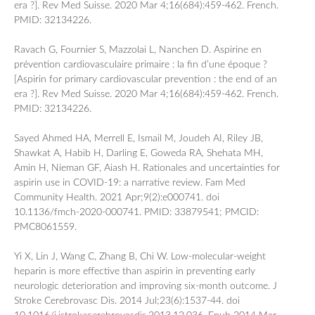
era ?]. Rev Med Suisse. 2020 Mar 4;16(684):459-462. French.
PMID: 32134226.
Ravach G, Fournier S, Mazzolai L, Nanchen D. Aspirine en
prévention cardiovasculaire primaire : la fin d’une époque ?
[Aspirin for primary cardiovascular prevention : the end of an
era ?]. Rev Med Suisse. 2020 Mar 4;16(684):459-462. French.
PMID: 32134226.
Sayed Ahmed HA, Merrell E, Ismail M, Joudeh AI, Riley JB,
Shawkat A, Habib H, Darling E, Goweda RA, Shehata MH,
Amin H, Nieman GF, Aiash H. Rationales and uncertainties for
aspirin use in COVID-19: a narrative review. Fam Med
Community Health. 2021 Apr;9(2):e000741. doi
10.1136/fmch-2020-000741. PMID: 33879541; PMCID:
PMC8061559.
Yi X, Lin J, Wang C, Zhang B, Chi W. Low-molecular-weight
heparin is more effective than aspirin in preventing early
neurologic deterioration and improving six-month outcome. J
Stroke Cerebrovasc Dis. 2014 Jul;23(6):1537-44. doi