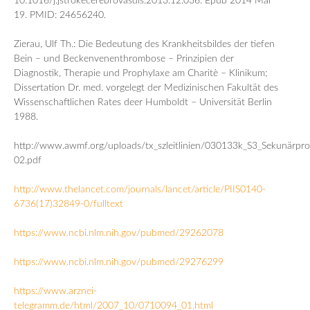
10.1016/j.jstrokecerebrovasdis.2013.12.036. Epub 2014 Mar
19. PMID: 24656240.
Zierau, Ulf Th.: Die Bedeutung des Krankheitsbildes der tiefen
Bein – und Beckenvenenthrombose – Prinzipien der
Diagnostik, Therapie und Prophylaxe am Charitè – Klinikum;
Dissertation Dr. med. vorgelegt der Medizinischen Fakultät des
Wissenschaftlichen Rates deer Humboldt – Universität Berlin
1988.
http://www.awmf.org/uploads/tx_szleitlinien/030133k_S3_Sekunärpro
02.pdf
http://www.thelancet.com/journals/lancet/article/PIIS0140-
6736(17)32849-0/fulltext
https://www.ncbi.nlm.nih.gov/pubmed/29262078
https://www.ncbi.nlm.nih.gov/pubmed/29276299
https://www.arznei-
telegramm.de/html/2007_10/0710094_01.html