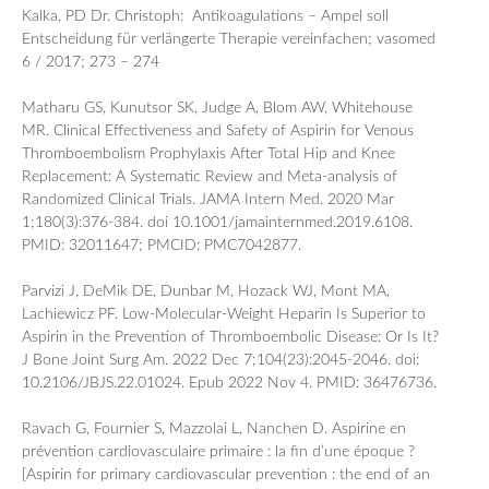
Kalka, PD Dr. Christoph: Antikoagulations – Ampel soll
Entscheidung für verlängerte Therapie vereinfachen; vasomed
6 / 2017; 273 – 274
Matharu GS, Kunutsor SK, Judge A, Blom AW, Whitehouse
MR. Clinical Effectiveness and Safety of Aspirin for Venous
Thromboembolism Prophylaxis After Total Hip and Knee
Replacement: A Systematic Review and Meta-analysis of
Randomized Clinical Trials. JAMA Intern Med. 2020 Mar
1;180(3):376-384. doi 10.1001/jamainternmed.2019.6108.
PMID: 32011647; PMCID: PMC7042877.
Parvizi J, DeMik DE, Dunbar M, Hozack WJ, Mont MA,
Lachiewicz PF. Low-Molecular-Weight Heparin Is Superior to
Aspirin in the Prevention of Thromboembolic Disease: Or Is It?
J Bone Joint Surg Am. 2022 Dec 7;104(23):2045-2046. doi:
10.2106/JBJS.22.01024. Epub 2022 Nov 4. PMID: 36476736.
Ravach G, Fournier S, Mazzolai L, Nanchen D. Aspirine en
prévention cardiovasculaire primaire : la fin d’une époque ?
[Aspirin for primary cardiovascular prevention : the end of an