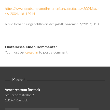
https://www.deutsche-apotheker-zeitung.de/daz-az/2004/daz-
46-2004/uid-12914
Neue Behandlungsrichtlinien der pAVK; vasomed 6/2017; 310
Hinterlasse einen Kommentar
You must be
logged in
to post a comment.
Kontakt
Venenzentrum Rostock
Steuerbordstraße 9
18147 Rostock