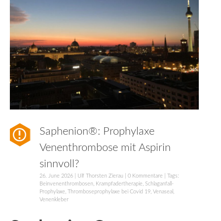
Saphenion®: Prophylaxe
Venenthrombose mit Aspirin
sinnvoll?
26. June 2026
|
Ulf Thorsten Zierau
|
0 Kommentare
| Tags:
Beinvenenthrombosen
,
Krampfadertherapie
,
Schlaganfall-
Prophylaxe
,
Thromboseprophylaxe bei Covid 19
,
Venaseal
,
Venenkleber