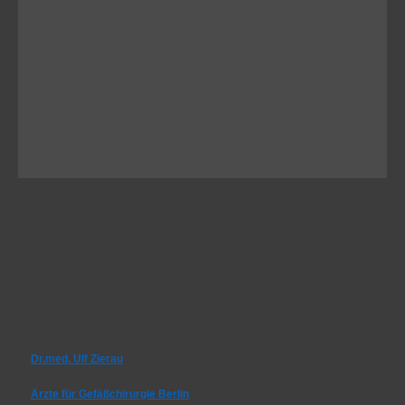
Dr.med. Ulf Zierau
Ärzte für Gefäßchirurgie Berlin