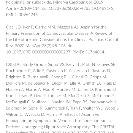
ticlopidine, or sulodexide. Minerva Cardioangiol. 2019
Apr;67(2):109-114. doi 10.23736/S0026-4725.19.04891-6.
PMID: 30964246.
Cicci JD, Iyer P, Clarke MM, Mazzella AJ. Aspirin for the
Primary Prevention of Cardiovascular Disease: A Review of
the Literature and Considerations for Clinical Practice. Cardiol
Rev. 2020 Mar/Apr;28(2):98-106. doi:
10.1097/CRD.0000000000000297. PMID: 31764014.
CRISTAL Study Group; Sidhu VS, Kelly TL, Pratt N, Graves SE,
Buchbinder R, Adie S, Cashman K, Ackerman I, Bastiras D,
Brighton R, Burns AWR, Chong BH, Clavisi O, Cripps M,
Dekkers M, de Steiger R, Dixon M, Ellis A, Griffith EC, Hale D,
Hansen A, Harris A, Hau R, Horsley M, James D, Khorshid O,
Kuo L, Lewis P, Lieu D, Lorimer M, MacDessi S, McCombe P,
McDougall C, Mulford J, Naylor JM, Page RS, Radovanovic J,
Solomon M, Sorial R, Summersell P, Tran P, Walter WL, Webb S,
Wilson C, Wysocki D, Harris IA. Effect of Aspirin vs
Enoxaparin on Symptomatic Venous Thromboembolism in
Patients Undergoing Hip or Knee Arthroplasty: The CRISTAL