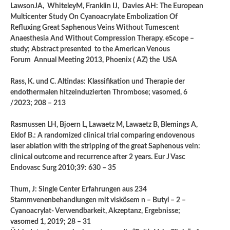
LawsonJA, WhiteleyM, Franklin IJ, Davies AH: The European
Multicenter Study On Cyanoacrylate Embolization Of
Refluxing Great Saphenous Veins Without Tumescent
Anaesthesia And Without Compression Therapy. eScope –
study; Abstract presented to the American Venous
Forum Annual Meeting 2013, Phoenix ( AZ) the USA
Rass, K. und C. Altindas: Klassifikation und Therapie der
endothermalen hitzeinduzierten Thrombose; vasomed, 6
/2023; 208 – 213
Rasmussen LH, Bjoern L, Lawaetz M, Lawaetz B, Blemings A,
Eklof B.: A randomized clinical trial comparing endovenous
laser ablation with the stripping of the great Saphenous vein:
clinical outcome and recurrence after 2 years. Eur J Vasc
Endovasc Surg 2010;39: 630 – 35
Thum, J: Single Center Erfahrungen aus 234
Stammvenenbehandlungen mit viskösem n – Butyl – 2 –
Cyanoacrylat- Verwendbarkeit, Akzeptanz, Ergebnisse;
vasomed 1, 2019; 28 – 31