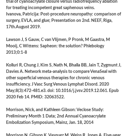
trial of cyanoacrylate closure versus radiofrequency ablation
for treating incompetent great saphenous veins.
Ivanova, Patricija: Post-procedure neuropathy: comparison of
surgery, EVLA, and glue; Presentation on 2nd. NEEF, Riga,
17th.August 2019.
Lawson J, S Gauw, C van Vlijmen, P Pronk, M Gaastra, M
Mooij, C Wittens: Sapheon: the solution? Phlebology
2013;0:1-8
Kolluri R, Chung J, Kim S, Nath N, Bhalla BB, Jain T, Zygmunt J,
Davies A. Network meta-analysis to compare VenaSeal with
other superficial venous therapies for chronic venous
insufficiency. J Vasc Surg Venous Lymphat Disord. 2020
May;8(3):472-481.e3. doi: 10.1016/j.jvsv.2019.12.061. Epub
2020 Feb 14. PMID: 32063522.
Morrison, Nick, and Kathleen Gibson: Veclose Study:
Preliminary Month 1 Data; 2nd Annual Cyanoacrylate
Embolization Symposium, Mainz, Jan. 18, 2014
Morrison N, Gibson K, Vasquez M, Weiss R, Jones A. Five-year