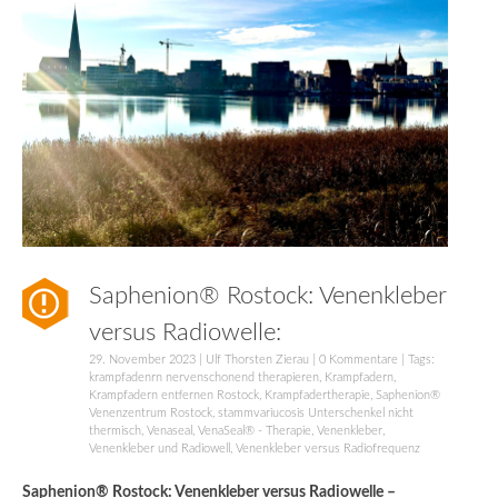
Saphenion® Rostock: Venenkleber
versus Radiowelle:
29. November 2023
|
Ulf Thorsten Zierau
|
0 Kommentare
| Tags:
krampfadenrn nervenschonend therapieren
,
Krampfadern
,
Krampfadern entfernen Rostock
,
Krampfadertherapie
,
Saphenion®
Venenzentrum Rostock
,
stammvariucosis Unterschenkel nicht
thermisch
,
Venaseal
,
VenaSeal® - Therapie
,
Venenkleber
,
Venenkleber und Radiowell
,
Venenkleber versus Radiofrequenz
Saphenion® Rostock: Venenkleber versus Radiowelle –