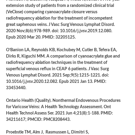
extension study of patients from a randomized clinical trial
(VeClose) comparing cyanoacrylate closure versus
radiofrequency ablation for the treatment of incompetent
great saphenous veins. J Vasc Surg Venous Lymphat Disord.
2020 Nov;8(6):978-989. doi: 10.1016/j.jvsv.2019.12.080.
Epub 2020 Mar 20. PMID: 32205125.
O’Banion LA, Reynolds KB, Kochubey M, Cutler B, Tefera EA,
Dirks R, Kiguchi MM. A comparison of cyanoacrylate glue and
radiofrequency ablation techniques in the treatment of
superficial venous reflux in CEAP 6 patients. J Vasc Surg
Venous Lymphat Disord. 2021 Sep;9(5):1215-1221. doi:
10.1016/j.jvsv.2020.12.082. Epub 2021 Jan 13. PMID:
33453440.
Ontario Health (Quality). Nonthermal Endovenous Procedures
for Varicose Veins: A Health Technology Assessment. Ont
Health Technol Assess Ser. 2021 Jun 4;21(8):1-188. PMID:
34211617; PMCID: PMC8208443.
Proebstle TM, Alm J, Rasmussen L, Dimitri S,