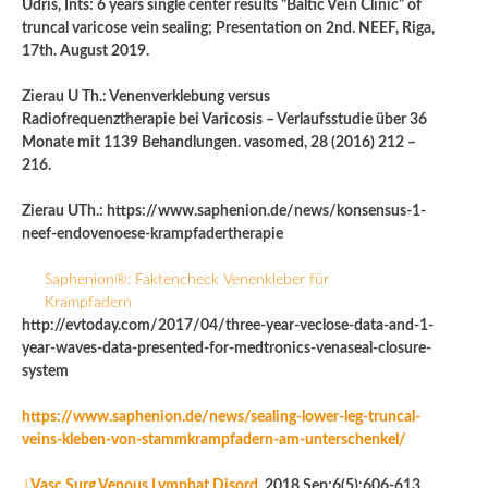
Üdris, Ints: 6 years single center results “Baltic Vein Clinic” of
truncal varicose vein sealing; Presentation on 2nd. NEEF, Riga,
17th. August 2019.
Zierau U Th.: Venenverklebung versus
Radiofrequenztherapie bei Varicosis – Verlaufsstudie über 36
Monate mit 1139 Behandlungen. vasomed, 28 (2016) 212 –
216.
Zierau UTh.: https://www.saphenion.de/news/konsensus-1-
neef-endovenoese-krampfadertherapie
Saphenion®: Faktencheck Venenkleber für
Krampfadern
http://evtoday.com/2017/04/three-year-veclose-data-and-1-
year-waves-data-presented-for-medtronics-venaseal-closure-
system
https://www.saphenion.de/news/sealing-lower-leg-truncal-
veins-kleben-von-stammkrampfadern-am-unterschenkel/
J
Vasc Surg Venous Lymphat Disord.
2018 Sep;6(5):606-613.