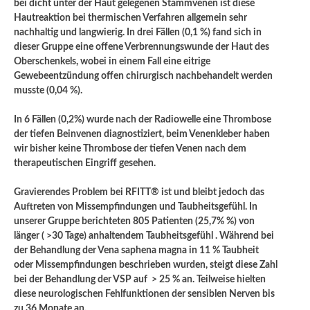
bei dicht unter der Haut gelegenen Stammvenen ist diese
Hautreaktion bei thermischen Verfahren allgemein sehr
nachhaltig und langwierig. In drei Fällen (0,1 %) fand sich in
dieser Gruppe eine offene Verbrennungswunde der Haut des
Oberschenkels, wobei in einem Fall eine eitrige
Gewebeentzündung offen chirurgisch nachbehandelt werden
musste (0,04 %).
In 6 Fällen (0,2%) wurde nach der Radiowelle eine Thrombose
der tiefen Beinvenen diagnostiziert, beim Venenkleber haben
wir bisher keine Thrombose der tiefen Venen nach dem
therapeutischen Eingriff gesehen.
Gravierendes Problem bei RFITT® ist und bleibt jedoch das
Auftreten von Missempfindungen und Taubheitsgefühl. In
unserer Gruppe berichteten 805 Patienten (25,7% %) von
länger ( >30 Tage) anhaltendem Taubheitsgefühl . Während bei
der Behandlung der Vena saphena magna in 11 % Taubheit
oder Missempfindungen beschrieben wurden, steigt diese Zahl
bei der Behandlung der VSP auf > 25 % an. Teilweise hielten
diese neurologischen Fehlfunktionen der sensiblen Nerven bis
zu 36 Monate an.