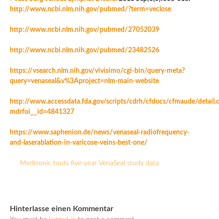
http://www.ncbi.nlm.nih.gov/pubmed/?term=veclose
http://www.ncbi.nlm.nih.gov/pubmed/27052039
http://www.ncbi.nlm.nih.gov/pubmed/23482526
https://vsearch.nlm.nih.gov/vivisimo/cgi-bin/query-meta?
query=venaseal&v%3Aproject=nlm-main-website
http://www.accessdata.fda.gov/scripts/cdrh/cfdocs/cfmaude/detail.
mdrfoi__id=4841327
https://www.saphenion.de/news/venaseal-radiofrequency-
and-laserablation-in-varicose-veins-best-one/
Medtronic touts five-year VenaSeal study data
Hinterlasse einen Kommentar