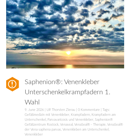
Saphenion®: Venenkleber
Unterschenkelkrampfadern 1.
Wahl
9. June 2026
|
Ulf Thorsten Zierau
|
0 Kommentare
| Tags:
Gefäßmedizin mit Venenkleber
,
Krampfadern
,
Krampfadern am
Unterschenkel
,
Parvavaricosis und Venenkleber
,
Saphenion®
Gefäßzentrum Rostock
,
Venaseal
,
VenaSeal® - Therapie
,
VenaSeal®
der Vena saphena parvas
,
Venenkleben am Unterschenkel
,
Venenkleber