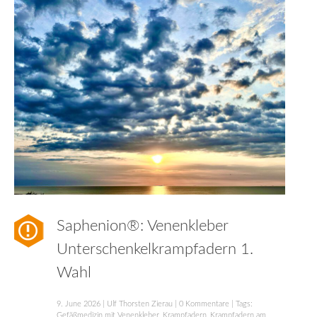
Saphenion®: Venenkleber
Unterschenkelkrampfadern 1.
Wahl
9. June 2026
|
Ulf Thorsten Zierau
|
0 Kommentare
| Tags:
Gefäßmedizin mit Venenkleber
,
Krampfadern
,
Krampfadern am