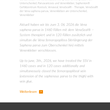
Unterschenkel
,
Parvavaricosis und Venenkleber
,
Saphenion®
Gefäßzentrum Rostock
,
Venaseal
,
VenaSeal® - Therapie
,
VenaSeal®
der Vena saphena parvas
,
Venenkleben am Unterschenkel
,
Venenkleber
Aktuell haben wir bis zum 3. 06. 2026 die Vena
saphena parva in 1460 Fällen mit dem VenaSeal® –
System therapiert und in 120 Fällen zusätzlich und
simultan die Vena femoropoplitea (Verlängerung der
Saphena parva zum Oberschenkel hin) mittels
Venenkleber verschlossen.
Up to june, 3th., 2026, we have treated the SSV in
1460 cases and in 120 cases additionally and
simultaneously closed the femoropopliteal vein
(extension of the saphenous parva to the thigh) with
vein glue.
Weiterlesen