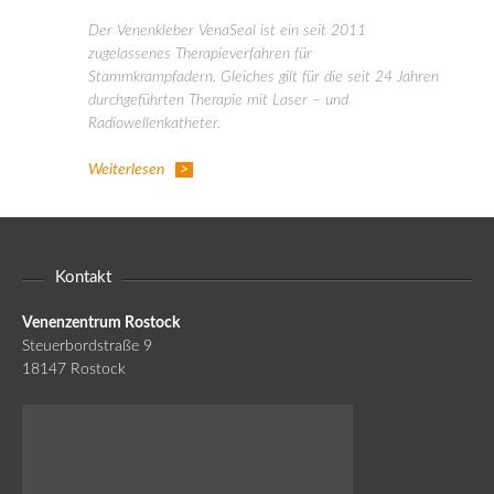
Der Venenkleber VenaSeal ist ein seit 2011
zugelassenes Therapieverfahren für
Stammkrampfadern. Gleiches gilt für die seit 24 Jahren
durchgeführten Therapie mit Laser – und
Radiowellenkatheter.
Weiterlesen
Kontakt
Venenzentrum Rostock
Steuerbordstraße 9
18147 Rostock