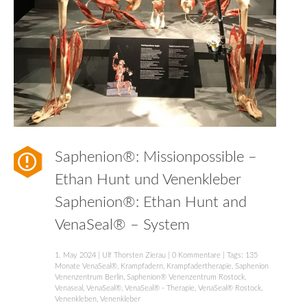
Saphenion®: Missionpossible –
Ethan Hunt und Venenkleber
Saphenion®: Ethan Hunt and
VenaSeal® – System
1. May 2024
|
Ulf Thorsten Zierau
|
0 Kommentare
| Tags:
135
Monate VenaSeal®
,
Krampfadern
,
Krampfadertherapie
,
Saphenion
Venenzentrum Berlin
,
Saphenion® Venenzentrum Rostock
,
Venaseal
,
VenaSeal®
,
VenaSeal® - Therapie
,
VenaSeal® Rostock
,
Venenkleben
,
Venenkleber