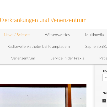
efäßerkrankungen und Venenzentrum
News / Science
Wissenswertes
Multimedia
Radiowellenkatheter bei Krampfadern
Saphenion®
Venenzentrum
Service in der Praxis
Pati
Th
Su
na
Ne