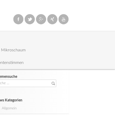
: Mikroschaum
entenstimmen
emensuche
che
ch:
ws Kategorien
Allgemein