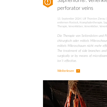
Saphenion®: Venenkle
perforator veins
13. September 2024
|
Ulf Thorsten Zierau
entfernen Rostock
,
Krampfadertherapie
,
Sa
Therapie
,
Venenkleben
,
Venenkleber
,
Venenk
Die Therapie von Seitenästen und P
chirurgisch oder mittels Mikroschaum
mittels Mikroschaum nicht mehr eff
The treatment of side branches and p
surgically or by means of microfoam
isn`t effective.
Weiterlesen