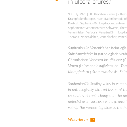
in ulcera crures?
30. July 2025
|
Ulf Thorsten Zierau
|
2 Kom
Krampfadertherapie
,
Krampfadertherapie o
Rostock
,
Saphenion® Hospitationszentrum 
Saphenion® Venenzentrum Schwerin
,
Thera
Venenkleber
,
Varicosis
,
VenaSeal® _ Hospita
Therapie
,
Venenkleben
,
Venenkleber
,
Venen
Saphenion®: Venenkleber beim offe
Substanzdefekt in pathologisch ver
Chronischen Venösen Insuffizienz (C
Venen (Leitveneninsuffizienz bei T
Krampfadern ( Stammvaricosis, Seite
Saphenion®: Sealing veins in venous 
in pathologically altered tissue of t
caused by chronic changes in the de
defects) or in varicose veins (trunca
veins). The venous leg ulcer is the h
Weiterlesen