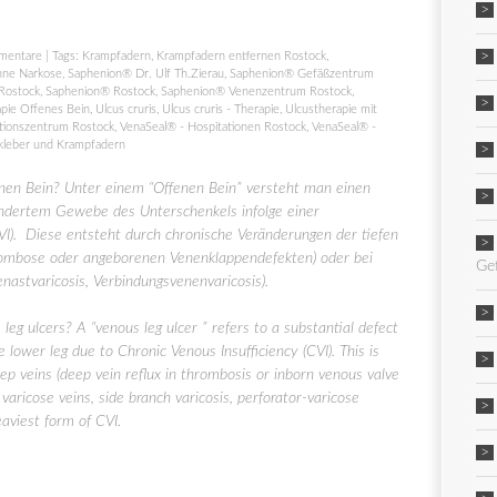
mentare
| Tags:
Krampfadern
,
Krampfadern entfernen Rostock
,
hne Narkose
,
Saphenion® Dr. Ulf Th.Zierau
,
Saphenion® Gefäßzentrum
Rostock
,
Saphenion® Rostock
,
Saphenion® Venenzentrum Rostock
,
pie Offenes Bein
,
Ulcus cruris
,
Ulcus cruris - Therapie
,
Ulcustherapie mit
tionszentrum Rostock
,
VenaSeal® - Hospitationen Rostock
,
VenaSeal® -
kleber und Krampfadern
nen Bein? Unter einem “Offenen Bein” versteht man einen
ändertem Gewebe des Unterschenkels infolge einer
VI). Diese entsteht durch chronische Veränderungen der tiefen
hrombose oder angeborenen Venenklappendefekten) oder bei
Ge
nastvaricosis, Verbindungsvenenvaricosis).
leg ulcers? A “venous leg ulcer ” refers to a substantial defect
he lower leg due to Chronic Venous Insufficiency (CVI). This is
ep veins (deep vein reflux in thrombosis or inborn venous valve
l varicose veins, side branch varicosis, perforator-varicose
eaviest form of CVI.