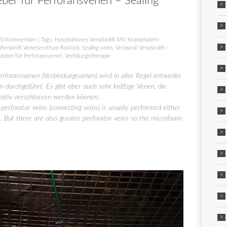
ber für Perforansvenen – Sealing
|
0 Kommentare
| Tags:
Hospitationen VenaSeal® MV
,
Krampfadern
phenion® Venenzentrum Rostock
,
Sealing veins
,
Venaseal
,
VenaSeal® -
leber für Perforansvenen
,
Verödungstherapie
erforansvenen (Verbindungsvenen) wird in aller Regel entweder
 durchgeführt. Es gibt aber auch sehr kräftige Venen, die
ektiv verschlossen werden können.
erforator veins (connecting veins) is usually performed either
. But there are also greater perforator veins so the microfoam