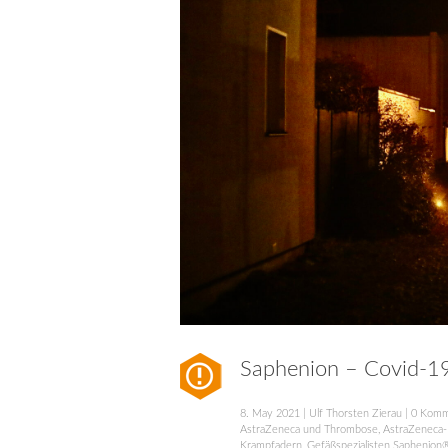
Saphenion – Covid-19
8. May 2021
|
Ulf Thorsten Zierau
|
0 Komm
AstraZeneca und Thrombose
,
AstraZeneca
Krampfadern
,
Gefäßspezialisten Saphenion®