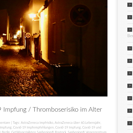
Be
 Impfung / Thromboserisiko im Alter
entare
| Tags:
AstraZeneca Impfrisiko
,
AstraZeneca über 60.Lebensjahr
,
-Impfung
,
Covid-19 Impfempfehlungen
,
Covid-19 Impfung
,
Covid-19 und
 Berlin
,
Gefäßspezialisten Saphenion® Rostock
,
Saphenion® Venenzentrum