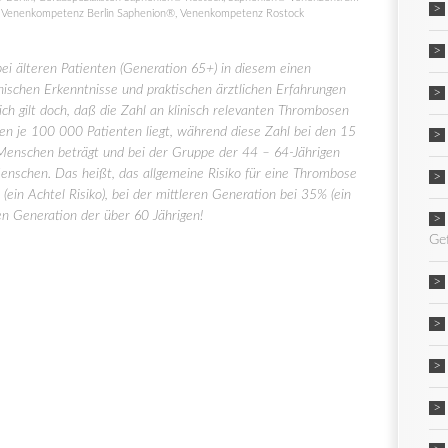
,
Venenkompetenz Berlin Saphenion®
,
Venenkompetenz Rostock
ei älteren Patienten (Generation 65+) in diesem einen
inischen Erkenntnisse und praktischen ärztlichen Erfahrungen
ich gilt doch, daß die Zahl an klinisch relevanten Thrombosen
en je 100 000 Patienten liegt, während diese Zahl bei den 15
Menschen beträgt und bei der Gruppe der 44 – 64-Jährigen
Menschen. Das heißt, das allgemeine Risiko für eine Thrombose
 (ein Achtel Risiko), bei der mittleren Generation bei 35% (ein
eren Generation der über 60 Jährigen!
Ge