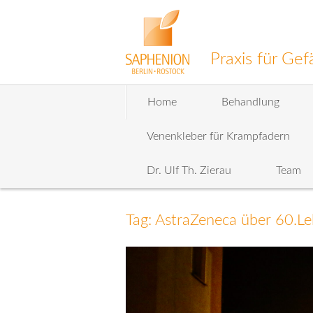
Praxis für G
Zum
Home
Behandlung
Inhalt
wechseln
Venenkleber für Krampfadern
Dr. Ulf Th. Zierau
Team
Tag: AstraZeneca über 60.Le