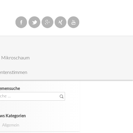
: Mikroschaum
entenstimmen
emensuche
che
ch:
ws Kategorien
Allgemein