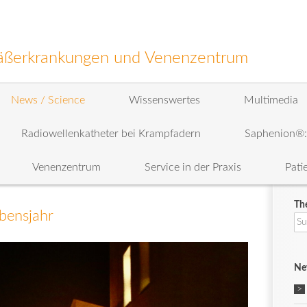
efäßerkrankungen und Venenzentrum
News / Science
Wissenswertes
Multimedia
Radiowellenkatheter bei Krampfadern
Saphenion®
Venenzentrum
Service in der Praxis
Pati
Th
bensjahr
Su
na
Ne